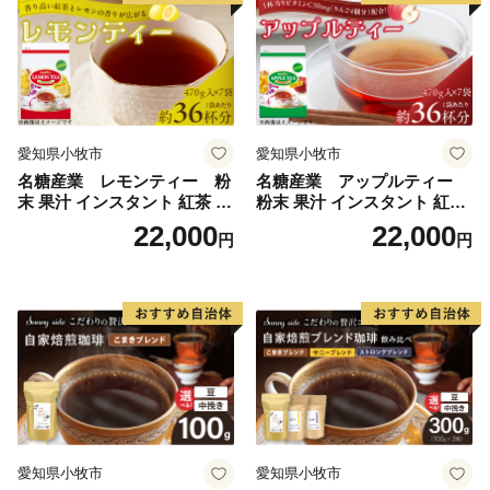
愛知県小牧市
愛知県小牧市
名糖産業 レモンティー 粉
名糖産業 アップルティー
末 果汁 インスタント 紅茶 ビ
粉末 果汁 インスタント 紅茶
タミンC 袋 ロングセラー 粉
ティー ビタミンC 袋 ロング
22,000
22,000
円
円
末飲料 粉末茶 簡単 手軽 ホッ
セラー 粉末飲料 粉末茶 簡単
ト アイス
手軽 ホット アイス
愛知県小牧市
愛知県小牧市