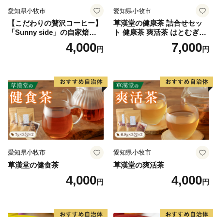
愛知県小牧市
愛知県小牧市
【こだわりの贅沢コーヒー】
草漢堂の健康茶 詰合せセッ
「Sunny side」の自家焙煎珈
ト 健康茶 爽活茶 はとむぎ茶
琲サニーブレンド（100g）
温補茶 健食茶 和漢紅茶 お茶
4,000
7,000
円
円
愛知県小牧市
愛知県小牧市
草漢堂の健食茶
草漢堂の爽活茶
4,000
4,000
円
円