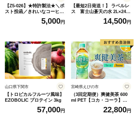
【Z5-026】★特許製法★＼ポ
【最短2日発送！】 ラベルレ
スト投函／きれいなコーヒー
ス 富士山蒼天の水 2L×24本
ドリップバッグ9種セット(18
（4ケース）※離島不可 天然
5,000
14,500
円
円
袋)ゆうパケットでお届け！
水 ミネラルウォーター 水 ペ
ットボトル 2000ml バナジウ
ム天然水 飲料水 軟水 鉱水 国
産 シリカ ミネラル 美容 備蓄
防災 長期保存 富士山 山梨県
忍野村
山口県下関市
宮崎県えびの市
【トロピカルフルーツ風味】
（3回定期便）爽健美茶 600
EZOBOLIC プロテイン 3kg
ml PET【コカ・コーラ】ペ
ットボトル 1ケース(24本) 定
57,000
22,800
円
円
期便 3回(72本) セット お茶
カフェインゼロ ノンカフェ
イン ハトムギ ブレンド茶 宮
崎県 えびの市 送料無料