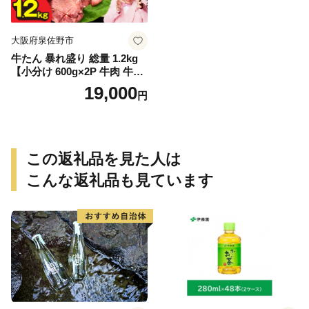
大阪府泉佐野市
牛たん 暴れ盛り 総量 1.2kg
【小分け 600g×2P 牛肉 牛タ
ン 牛たん 厚切り牛タン 焼肉
19,000
円
BBQ キャンプ 焼くだけ 簡単
調理 訳あり サイズ不揃い】
この返礼品を見た人は
こんな返礼品も見ています