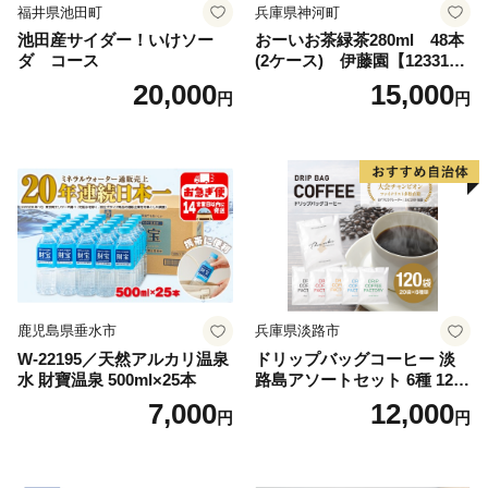
福井県池田町
兵庫県神河町
池田産サイダー！いけソー
おーいお茶緑茶280ml 48本
ダ コース
(2ケース) 伊藤園【123317
3】
20,000
15,000
円
円
鹿児島県垂水市
兵庫県淡路市
W-22195／天然アルカリ温泉
ドリップバッグコーヒー 淡
水 財寶温泉 500ml×25本
路島アソートセット 6種 120
袋 飲み比べ コーヒー
7,000
12,000
円
円