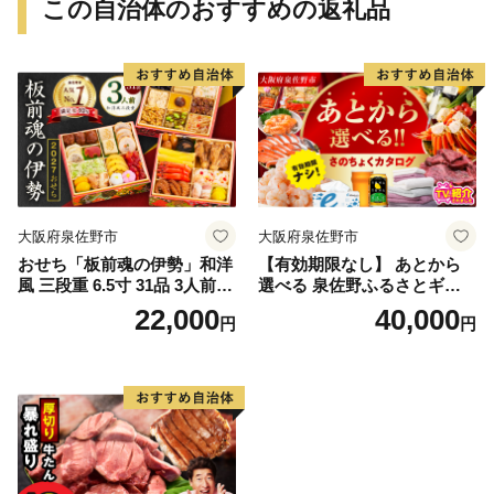
この自治体のおすすめの返礼品
大阪府泉佐野市
大阪府泉佐野市
おせち「板前魂の伊勢」和洋
【有効期限なし】 あとから
風 三段重 6.5寸 31品 3人前
選べる 泉佐野ふるさとギフ
【1位獲得 おせち料理 板前魂
ト（寄附40,000円コース）
22,000
40,000
円
円
贅沢おせち お節 惣菜 冷凍 先
【4000品以上掲載 高評価 カ
行予約 年内発送 おせち料理2
タログ 肉 牛たん ビール かに
027】
サーモン 野菜 定期便 おせち
タオル ティッシュ あとから
セレクト カタログギフト】