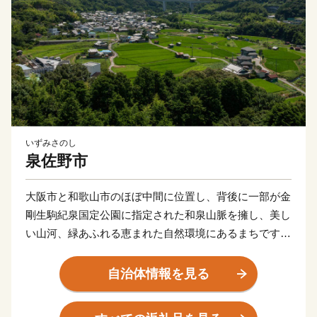
いずみさのし
泉佐野市
大阪市と和歌山市のほぼ中間に位置し、背後に一部が金
剛生駒紀泉国定公園に指定された和泉山脈を擁し、美し
い山河、緑あふれる恵まれた自然環境にあるまちです。
商・工・農・漁業がそれぞれバランスよく栄えてきまし
たが、関西国際空港の開港などに伴う人口の増加ととも
自治体情報を見る
に、商業・サービス業が盛んになっています。
関空によるインパクトを最大限に活用し、世界と日本を