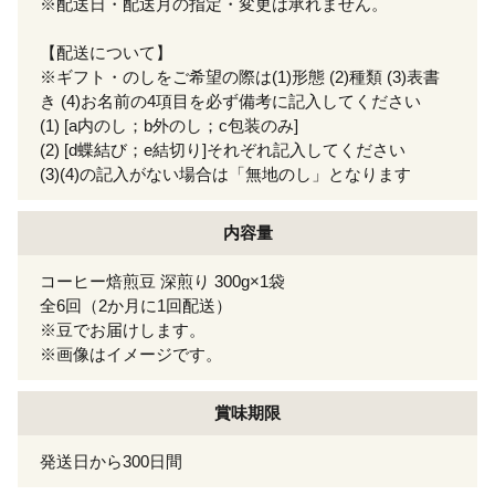
※配送日・配送月の指定・変更は承れません。
【配送について】
※ギフト・のしをご希望の際は(1)形態 (2)種類 (3)表書
き (4)お名前の4項目を必ず備考に記入してください
(1) [a内のし；b外のし；c包装のみ]
(2) [d蝶結び；e結切り]それぞれ記入してください
(3)(4)の記入がない場合は「無地のし」となります
内容量
コーヒー焙煎豆 深煎り 300g×1袋
全6回（2か月に1回配送）
※豆でお届けします。
※画像はイメージです。
賞味期限
発送日から300日間