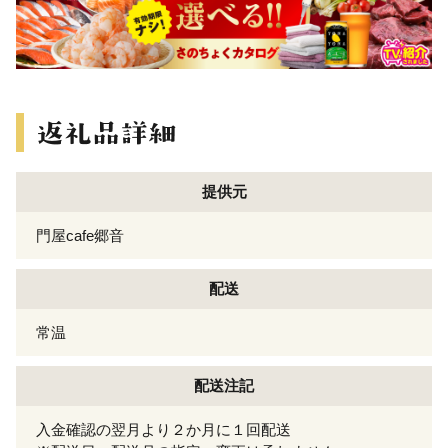
提供元
門屋cafe郷音
配送
常温
配送注記
入金確認の翌月より２か月に１回配送