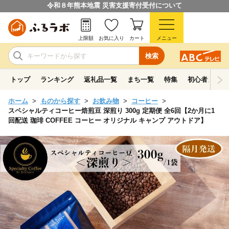
令和８年熊本地震 災害支援寄付受付について
上限額
お気に入り
カート
メニュー
検索
トップ
ランキング
返礼品一覧
まち一覧
特集
初心者ガイド
ホーム
ものから探す
お飲み物
コーヒー
スペシャルティコーヒー焙煎豆 深煎り 300g 定期便 全6回【2か月に1
回配送 珈琲 COFFEE コーヒー オリジナル キャンプ アウトドア】