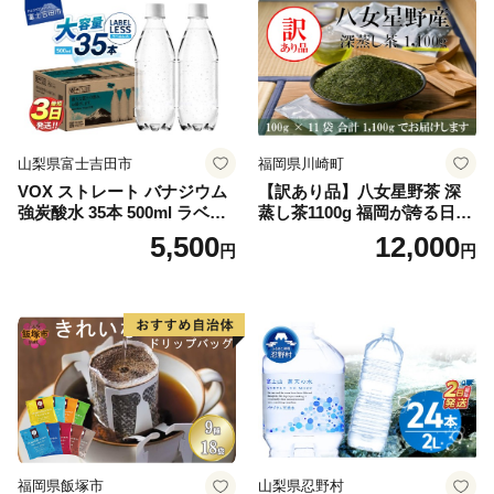
山梨県富士吉田市
福岡県川崎町
VOX ストレート バナジウム
【訳あり品】八女星野茶 深
強炭酸水 35本 500ml ラベル
蒸し茶1100g 福岡が誇る日本
レス【富士吉田市限定カート
茶_ 訳アリ 常温 お茶 茶袋 常
5,500
12,000
円
円
ン】
備品 おちゃ ocha 茶葉 緑茶
飲料 飲み物 八女 茶 日本茶
深むし茶 深蒸し 訳あり お茶
っぱ tea 八女茶 お手軽 簡単
小分け お土産 お取り寄せ グ
ルメ 福岡 九州 福岡県 国産
日本 ふかむし茶 ふかむし 家
庭用 自宅用 ちゃ りょくちゃ
ふかむしちゃ 急須 甘み 川崎
町 送料無料
福岡県飯塚市
山梨県忍野村