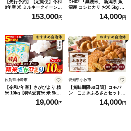
【先行予約】【定期便】令和
DH02 「無洗米」 新潟県 魚
8年産 米 ミルキークイーン
沼産 コシヒカリ お米 5kg こ
白米 45kg (5kg×9回) | ミルキ
しひかり 精米 米（お米の美
153,000
14,000
円
円
ークイーン 米5kg 福島 福島
味しい炊き方ガイド付き）
県産 福島産 精米 お米 米 コ
メ 武田ファーム サムランド
福島県 南相馬市 cu006-ae
佐賀県神埼市
愛知県小牧市
【令和7年産】さがびより 精
【賞味期限60日間】コモパ
米 10kg【特A受賞米 米 5kg×
ン こまきふるさとセット
2袋 お米 コメ こめ 国産 美味
（24個入り）／災害用備蓄
19,000
14,000
円
円
しい ブランド米 人気 ランキ
保存食 非常食 防災グッズに
ング 増田米穀】(H015224)
も