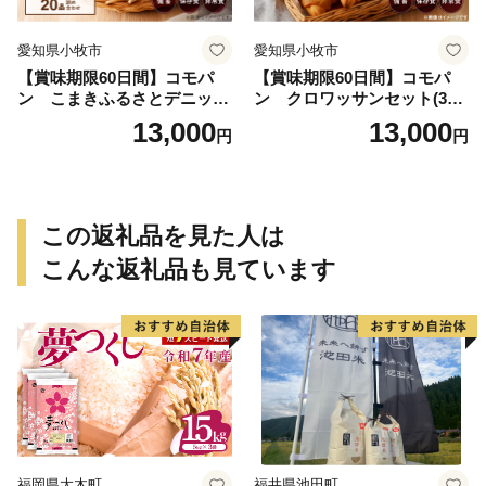
愛知県小牧市
愛知県小牧市
【賞味期限60日間】コモパ
【賞味期限60日間】コモパ
ン こまきふるさとデニッシ
ン クロワッサンセット(30
ュセット（20個入り）／災害
個入り)／災害用備蓄 保存食
13,000
13,000
円
円
用備蓄 保存食 非常食 防災グ
非常食 防災グッズにも
ッズにも
この返礼品を見た人は
こんな返礼品も見ています
福岡県大木町
福井県池田町