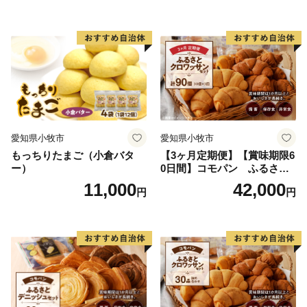
愛知県小牧市
愛知県小牧市
もっちりたまご（小倉バタ
【3ヶ月定期便】【賞味期限6
ー）
0日間】コモパン ふるさと
クロワッサンセット（計90
11,000
42,000
円
円
個）／災害用備蓄 保存食 非
常食 防災グッズにも