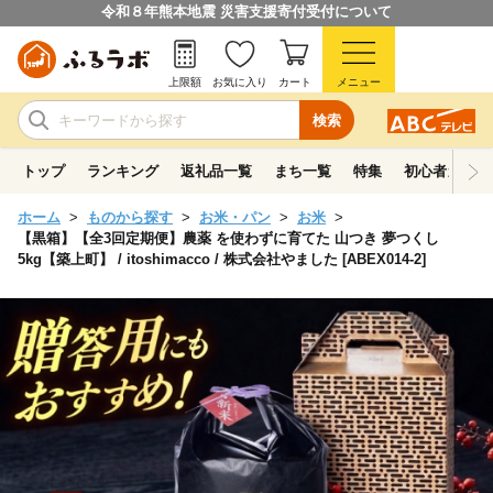
令和８年熊本地震 災害支援寄付受付について
上限額
お気に入り
カート
メニュー
検索
トップ
ランキング
返礼品一覧
まち一覧
特集
初心者ガイド
ホーム
ものから探す
お米・パン
お米
【黒箱】【全3回定期便】農薬 を使わずに育てた 山つき 夢つくし
5kg【築上町】 / itoshimacco / 株式会社やました [ABEX014-2]