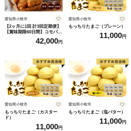
には全国から多くの方が訪れます。
愛知県小牧市
愛知県小牧市
【2ヶ月に1回 計3回定期便】
もっちりたまご（プレーン）
【賞味期限60日間】コモパ
11,000
円
ン ふるさとクロワッサンセ
42,000
円
ット（計90個）／災害用備蓄
保存食 非常食 防災グッズに
も
愛知県小牧市
愛知県小牧市
もっちりたまご（カスター
もっちりたまご（塩バター）
ド）
11,000
円
11,000
円