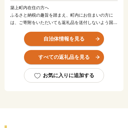
築上町内在住の方へ
ふるさと納税の趣旨を踏まえ、町内にお住まいの方に
は、ご寄附をいただいても返礼品を送付しないよう国か
ら指示されていますので、ご注意ください。
自治体情報を見る
築上町は、福岡県東部の人口約1万5千人の町です。南は
大分県に隣接し、国定公園に指定されているエリアを含
すべての返礼品を見る
め山間部が広がります。そこを源とする多くの河川が北
の平野を潤しながら、波穏やかな周防灘に注ぎます。
瀬戸内海型の比較的温暖な気候で、地震や自然災害の少
お気に入りに追加する
ない地域です。町の北部に主要道路と路線が走り、東九
州自動車道のICが3つ、JRの駅が2つ、空の玄関である
北九州空港まで20km圏内と各地へのアクセスは良好で
す。
町内には、景行天皇が植えたと伝えられる本庄の大楠
（国天然記念物全国4位の大きさ）、菅原道真公ゆかり