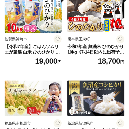
佐賀県神埼市
熊本県玉東町
【令和7年産】ごはんソムリ
令和7年産 無洗米 ひのひかり
エが厳選 白米 ひのひかり 10
10kg《7-14日以内に出荷予定
kg【神埼市産 米 お米 精米 白
(土日祝除く)》コメ 米 無洗米
19,000
18,700
円
円
米 10kg 5kg×2 ひのひかり ブ
令和7年産 高レビュー｜人気
ランド米 食味鑑定士】(H063
米 熊本県産米 お米 生活応援
164)
米
福島県南相馬市
新潟県新潟県庁