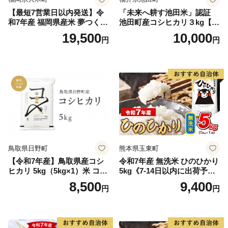
【最短7営業日以内発送】令
「未来へ耕す池田米」認証
和7年産 福岡県産米 夢つくし
池田町産コシヒカリ３kg【お
15kg 精米 ※北海道・沖縄・
1人様につき３セットまで】
19,500
10,000
円
円
離島は配送不可
鳥取県日野町
熊本県玉東町
【令和7年産】鳥取県産コシ
令和7年産 無洗米 ひのひかり
ヒカリ 5kg（5kg×1）米 コシ
5kg《7-14日以内に出荷予定
ヒカリ こしひかり お米 白米
(土日祝除く)》コメ 米 無洗米
8,500
9,400
円
円
精米 5キロ おこめ こめ コメ
高レビュー｜人気米 熊本県
真空パック包装 真空包装 長
産米 お米 生活応援米
期保存 単一原料米 鳥取県日
野町産 Elevation