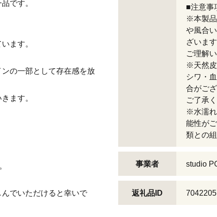
一品です。
■注意事
※本製品
や風合い
ざいます
ています。
ご理解い
※天然皮
インの一部として存在感を放
シワ・血
合がござ
いきます。
ご了承く
※水濡れ
能性がご
類との組
事業者
studio 
。
しんでいただけると幸いで
返礼品ID
7042205