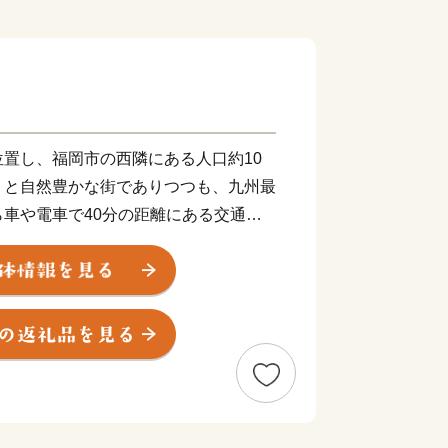
置し、福岡市の西隣にある人口約10
りと自然豊かな街でありつつも、九州最
車や電車で40分の距離にある交通利
。
ンキング」でも上位に入ることもあり、
なりました。会社員だけでなく、芸術家
多くの方に移住先として選んでいただい
島牛、豚などは東京の飲食店でも取り扱
ても有名です。