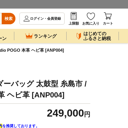
検索
ログイン・会員登録
上限額
お気に入り
カート
はじめての
ランキング
ーン
ふるさと納税
 POGO 本革 ヘビ革 [ANP004]
ーバッグ 太鼓型 糸島市 /
本革 ヘビ革 [ANP004]
249,000
円
内
を推奨しております。