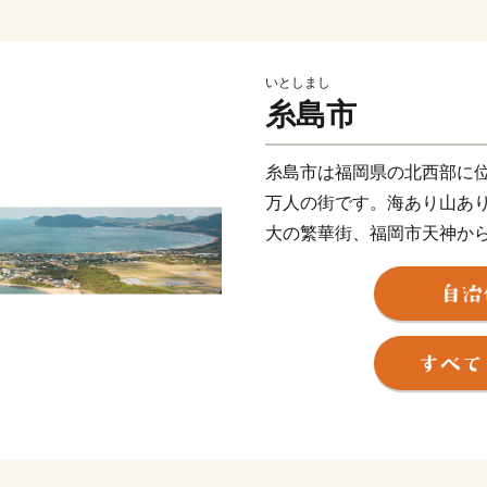
いとしまし
糸島市
糸島市は福岡県の北西部に位
万人の街です。海あり山あ
大の繁華街、福岡市天神から
便性の高い街でもあります
近年は「移住したいまちラ
移住してこられる方も多く
等の創作活動の場としても
ています。
また、糸島野菜、果物や糸
われるほど、食の宝庫とし