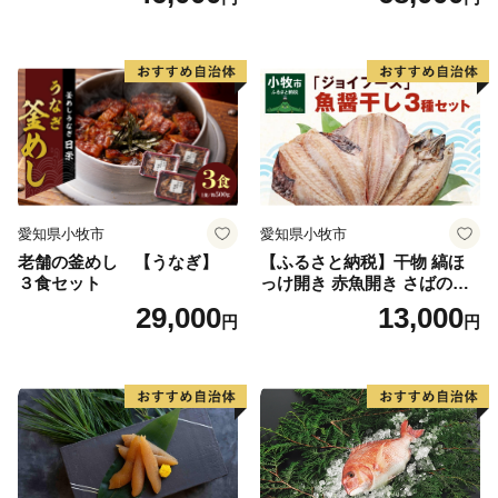
愛知県小牧市
愛知県小牧市
老舗の釜めし 【うなぎ】
【ふるさと納税】干物 縞ほ
３食セット
っけ開き 赤魚開き さばの開
き 魚醤干し 3種 セット 詰め
29,000
13,000
円
円
合わせ 魚 おかず 肉厚 おいし
い さば 赤魚 縞ホッケ ジョイ
フーズ 魚貝類 お取り寄せ お
取り寄せグルメ 魚醤 ナンプ
ラー 愛知県 小牧市 冷凍 送料
無料