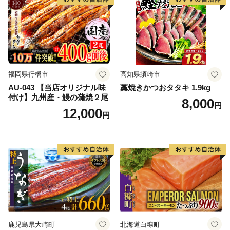
福岡県行橋市
高知県須崎市
AU-043 【当店オリジナル味
藁焼きかつおタタキ 1.9kg
付け】九州産・鰻の蒲焼２尾
8,000
円
12,000
円
鹿児島県大崎町
北海道白糠町