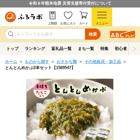
令和８年熊本地震 災害支援寄付受付について
上限額
お気に入り
カート
メニュー
検索
トップ
ランキング
返礼品一覧
まち一覧
特集
初心者ガイド
ホーム
ものから探す
おさかな類
その他魚貝・加工品
とんとんめかぶ2本セット【1589547】