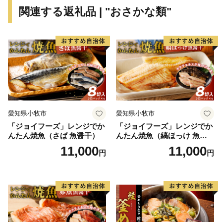
関連する返礼品 | "おさかな類"
愛知県小牧市
愛知県小牧市
「ジョイフーズ」レンジでか
「ジョイフーズ」レンジでか
んたん焼魚（さば 魚醤干）
んたん焼魚（縞ほっけ 魚醤
干）
11,000
11,000
円
円