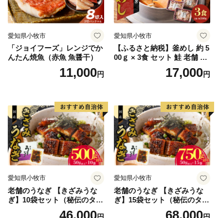
愛知県小牧市
愛知県小牧市
「ジョイフーズ」レンジでか
【ふるさと納税】釜めし 約 5
んたん焼魚（赤魚 魚醤干）
00ｇ × 3食 セット 鮭 老舗 急
速冷凍 レンチン 時短 簡単調
11,000
17,000
円
円
理 食品 加工品 海鮮 手作り
ほくほく ご飯 お弁当 おにぎ
り お茶漬け お取り寄せ お取
り寄せグルメ 愛知県 小牧市
送料無料
愛知県小牧市
愛知県小牧市
老舗のうなぎ 【きざみうな
老舗のうなぎ 【きざみうな
ぎ】10袋セット（秘伝のタレ
ぎ】15袋セット（秘伝のタレ
付）
付）
46,000
68,000
円
円