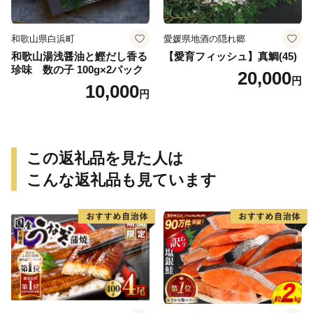
和歌山県白浜町
愛媛県地酒の隠れ郷
和歌山湯浅醤油と鰹だし香る
【愛育フィッシュ】真鯛(45)
珍味 数の子 100g×2パック
20,000
円
10,000
円
この返礼品を見た人は
こんな返礼品も見ています