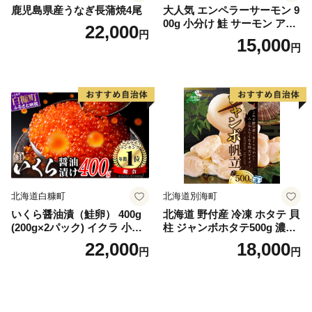
鹿児島県産うなぎ長蒲焼4尾
大人気 エンペラーサーモン 9
00g 小分け 鮭 サーモン アト
22,000
円
ランティックサーモン 水産
15,000
円
庁長官賞 受賞 さけ シャケ し
ゃけ sake カルパッチョ ソテ
ー レアステーキ 人気 高級 大
満足 美味しい 贈答 生食用 刺
身 お刺身 刺し身 魚介類 海鮮
冷凍 厚切り 薄切り ふるさと
納税 ふるさとチョイス チョ
イス 北海道 白糠町
北海道白糠町
北海道別海町
いくら醤油漬（鮭卵） 400g
北海道 野付産 冷凍 ホタテ 貝
(200g×2パック) イクラ 小分
柱 ジャンボホタテ500g 濃厚
け いくら醤油漬 鮭いくら い
な旨味と甘み （ほたて ホタ
22,000
18,000
円
円
くら醤油漬け 鮭 鮭卵 ikura
テ 帆立 貝柱 ホタテ貝柱 大玉
醤油いくら 冷凍いくら いく
大粒 北海道 別海 野付 ふるさ
ら北海道 醤油鮭いくら 人気
と納税）
大好評品 北海道 白糠町