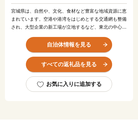
宮城県は、自然や、文化、食材など豊富な地域資源に恵
まれています。空港や港湾をはじめとする交通網も整備
され、大型企業の新工場が立地するなど、東北の中心と
してますます重要な役割が期待されています。
東日本大震災により甚大な被害を受けましたが、再生と
自治体情報を見る
さらなる発展につながる「創造的な復興」に向けた取り
組みを推進し、県民の皆さんと力を合わせ、魅力ある宮
すべての返礼品を見る
城を築いてまいります。
お気に入りに追加する