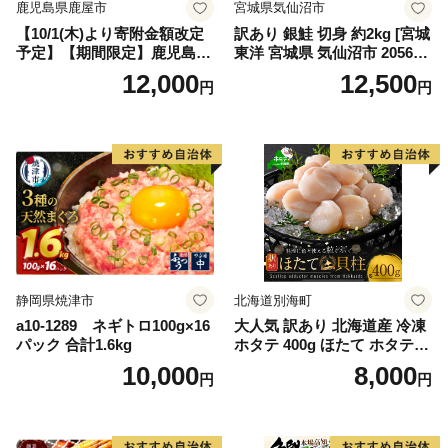
鹿児島県鹿屋市
宮城県気仙沼市
【10/1(木)より寄附金額改定
訳あり 銀鮭 切身 約2kg [宮城
予定】【期間限定】鹿児島県
東洋 宮城県 気仙沼市 205649
大隅産うなぎ蒲焼4尾（400
91] 鮭 魚介類 海鮮 訳アリ 規
12,000
12,500
円
円
g） KN007-023
格外 不揃い さけ サケ 鮭切身
シャケ 切り身 冷凍 家庭用 お
かず 弁当 支援 サーモン 銀鮭
切り身 魚 わけあり
静岡県焼津市
北海道別海町
a10-1289 ネギトロ100g×16
大人気 訳あり 北海道産 冷凍
パック 合計1.6kg
ホタテ 400g ほたて ホタテ
帆立 貝柱 海鮮 魚介類 刺身
10,000
8,000
円
円
大粒 天然 海鮮 ランキング 大
人気 人気 おすすめ 訳あり ）