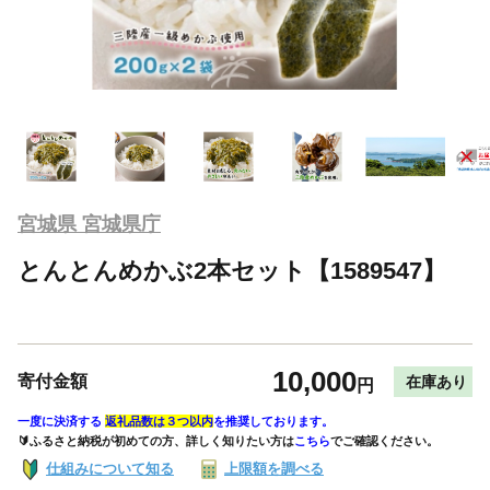
宮城県 宮城県庁
とんとんめかぶ2本セット【1589547】
10,000
寄付金額
在庫あり
円
一度に決済する
返礼品数は３つ以内
を推奨しております。
🔰ふるさと納税が初めての方、詳しく知りたい方は
こちら
でご確認ください。
仕組みについて知る
上限額を調べる