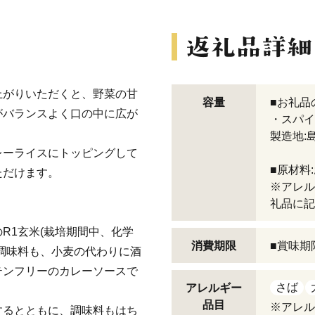
上がりいただくと、野菜の甘
容量
■お礼品
がバランスよく口の中に広が
・スパイス
製造地:
レーライスにトッピングして
■原材料
ただけます。
※アレル
礼品に記
R1玄米(栽培期間中、化学
消費期限
■賞味期
調味料も、小麦の代わりに酒
テンフリーのカレーソースで
さば
アレルギー
品目
※アレル
するとともに、調味料もはち