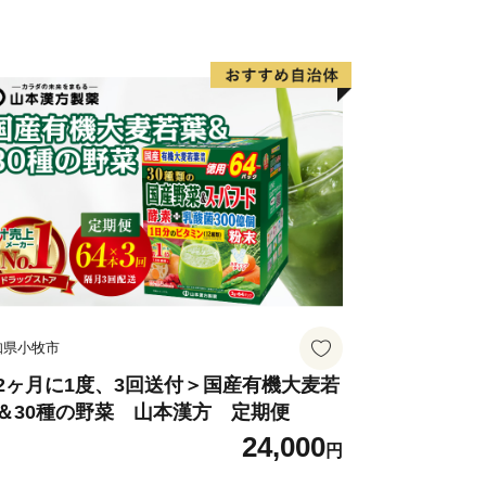
知県小牧市
2ヶ月に1度、3回送付＞国産有機大麦若
＆30種の野菜 山本漢方 定期便
24,000
円