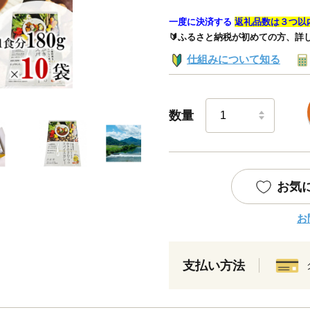
一度に決済する
返礼品数は３つ以
🔰ふるさと納税が初めての方、詳
仕組みについて知る
数量
お気
お
支払い方法