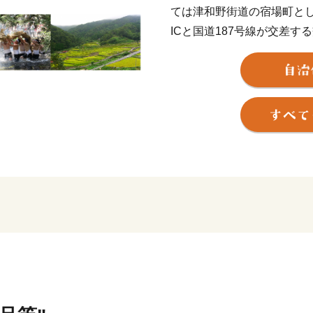
ては津和野街道の宿場町と
ICと国道187号線が交差す
に囲まれた緑豊かな田園峡
町内を流れる高津川は本流
河川で、国土交通省の水質
「平成の名水百選」に選ば
吉賀町は、ゴギやヤマメな
す。
「日本の棚田百選」に認定
マキの自生林、長瀬峡など
花やシャクナゲなど地域資
伝統芸能も盛んです。