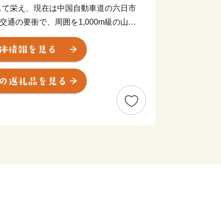
して栄え、現在は中国自動車道の六日市
る交通の要衝で、周囲を1,000m級の山々
です。
にダムが一つもない全国でも珍しい一級
調査で何度も日本一に選ばれています。
れた高津川の水源、一本杉の湧水のある
ど貴重な淡水魚類の宝庫となっていま
された大井谷の棚田、山陰唯一のコウヤ
豊かな自然があります。カタクリ、彼岸
源を生かしたイベントや石見神楽などの