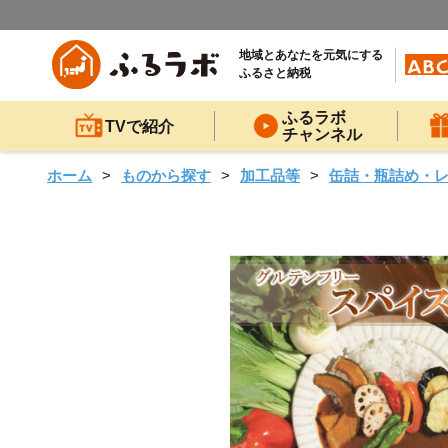
地域とあなたを元気にする
ふるさと納税
ふるラボ
TVで紹介
チャンネル
ホーム
ものから探す
加工品等
缶詰・瓶詰め・