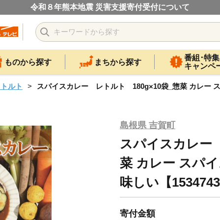
令和８年熊本地震 災害支援寄付受付について
番組･特集
ものから探す
まちから探す
キャンペ
レトルト
スパイスカレー レトルト 180g×10袋_惣菜 カレー ス
島根県 吉賀町
スパイスカレー レ
菜 カレー スパイ
味しい【153474
寄付金額