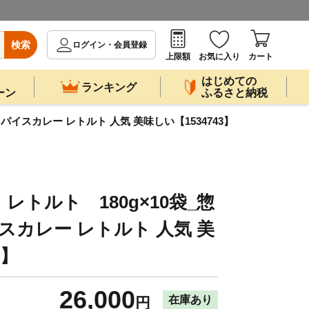
検索
ログイン・会員登録
上限額
お気に入り
カート
はじめての
ランキング
ーン
ふるさと納税
パイスカレー レトルト 人気 美味しい【1534743】
トルト 180g×10袋_惣
スカレー レトルト 人気 美
3】
26,000
在庫あり
円