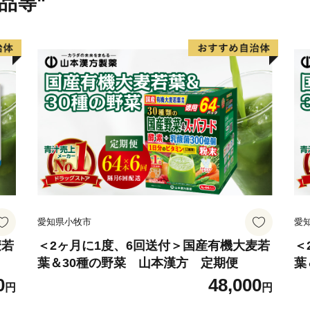
品等"
愛知県小牧市
愛
麦若
＜2ヶ月に1度、6回送付＞国産有機大麦若
＜
葉＆30種の野菜 山本漢方 定期便
葉
0
48,000
円
円