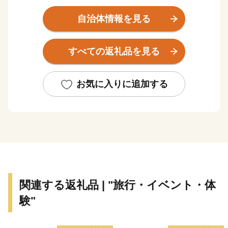
です。
温帯気候の北限であると同時に、亜寒帯気候の南限に位
自治体情報を見る
置し、年間の平均気温は６～10℃程度、平均降水量は
700～1,700mm程度と、冷涼低湿で梅雨や台風の影響も
すべての返礼品を見る
ほとんどありません。
花が一斉に咲き乱れる春。ラベンダーやライラックの花
が咲くさわやかな夏。川にサケが遡上し、山々が赤や黄
お気に入りに追加する
に染まる紅葉の秋。そして、スキー、スケート、スノー
ボードなどのウインタースポーツが楽しめる冬と、四季
の移り変わりがはっきりとし、多彩な表情を見せてくれ
ます。
この四季折々の自然の恵みを背景とした、風光明媚な景
色や体験型・滞在型の観光、海や大地の新鮮で豊富な素
材を生かした安全で美味しい食も北海道の大きな魅力で
関連する返礼品 | "旅行・イベント・体
す。
験"
また、本州と比べると歴史が浅く、伝統的な文化や芸能
が少ないと思われがちな北海道ですが、道内にはアイヌ
の人々によって保存・伝承されてきた古式舞踊や本州か