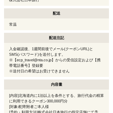
配送
常温
配送注記
入金確認後、1週間前後でメール(クーポンURL)と
SMS(パスワード)を送付します。
※【ecp_travel@nta.co.jp】からの受信設定および【携
帯電話番号】登録要
※送付日の希望はお受けできません
内容量
[内容]北海道内に1泊以上を条件とする、旅行代金の精算
に利用できるクーポン300,000円分
[対象者]寄附者ご本人様
[予約・利用方法]株式会社日本旅行の指定店舗にて予