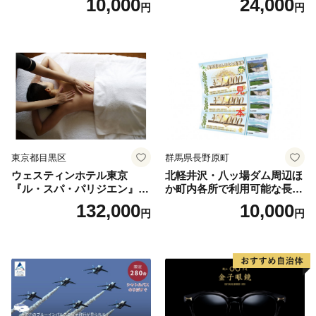
10,000
24,000
円
円
人1名様分 関東 東京 ご利用
券 ランチ 昼食 食事券 レスト
ラン ブッフェ 東京都 お食事
券
東京都目黒区
群馬県長野原町
ウェスティンホテル東京
北軽井沢・八ッ場ダム周辺ほ
『ル・スパ・パリジエン』選
か町内各所で利用可能な長野
べるボディセラピー90分/1名
原町ふるさと感謝券（3,000
132,000
10,000
円
円
円分）【トラベル 観光 旅行
お土産 群馬県 長野原町 北軽
井沢】