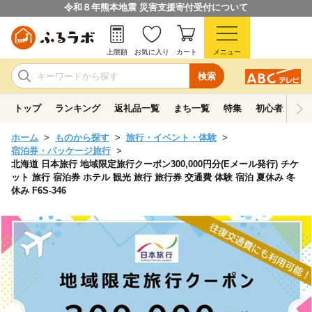
令和８年熊本地震 災害支援寄付受付について
上限額
お気に入り
カート
メニュー
検索
トップ
ランキング
返礼品一覧
まち一覧
特集
初心者ガイド
ホーム
ものから探す
旅行・イベント・体験
宿泊券・パッケージ旅行
北海道 日本旅行 地域限定旅行クーポン300,000円分(Eメール発行) チケ
ット 旅行 宿泊券 ホテル 観光 旅行 旅行券 交通費 体験 宿泊 夏休み 冬
休み F6S-346