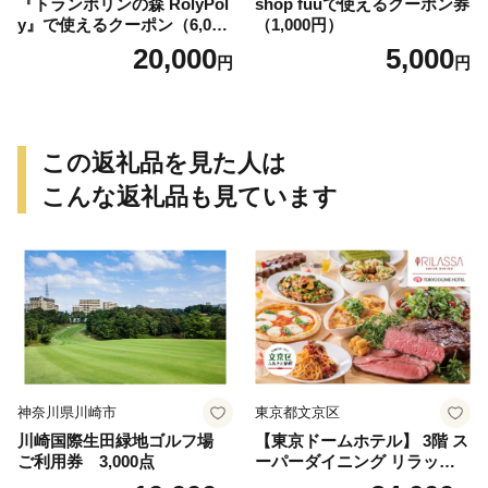
『トランポリンの森 RolyPol
shop fuuで使えるクーポン券
y』で使えるクーポン（6,000
（1,000円）
円）
20,000
5,000
円
円
この返礼品を見た人は
こんな返礼品も見ています
神奈川県川崎市
東京都文京区
川崎国際生田緑地ゴルフ場
【東京ドームホテル】 3階 ス
ご利用券 3,000点
ーパーダイニング リラッサ
ランチブッフェ お食事券 大