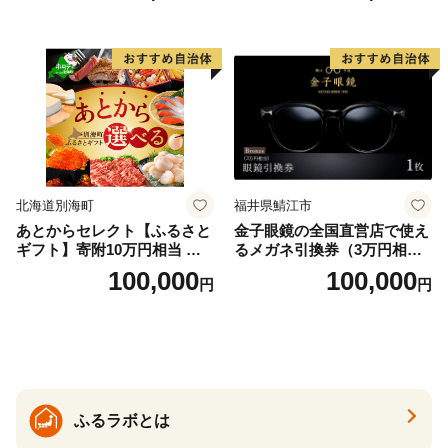
北海道別海町
福井県鯖江市
あとからセレクト【ふるさと
金子眼鏡の全国直営店で使え
ギフト】寄附10万円相当 あ
るメガネ引換券（3万円相
とから選べる！ ギフト いく
当） Bronze
100,000
100,000
円
円
ら ほたて 海鮮 牛肉 別海町
ケーキ アイス （ 後から 選べ
る カタログ カタログポイン
ト カタログギフト あとから
カタログ あとからカタログ
ポイント あとからカタログ
ギフト ふるさと納税 ）
ふるラボとは