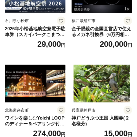
石川県小松市
福井県鯖江市
2026年小松基地航空祭電子駐
金子眼鏡の全国直営店で使え
車券（スカイパークこまつ
るメガネ引換券（6万円相
翼） 駐車場 シャトルバスの
当） Platinum
29,000
200,000
円
円
りばすぐ 石川県 小松市
北海道余市町
兵庫県神戸市
ワインを楽しむYoichi LOOP
神戸どうぶつ王国 入園券(２
のディナー＆ペアリング付宿
名様分)
泊プラン＜デラックスツイン
274,000
15,000
円
円
＞