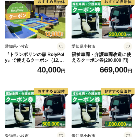
らの移住者によって伝えられた民俗芸能や祭りなど、特
有の歴史・文化が数多く残っています。
こうした本道ならではの独自性とその魅力を活かしなが
ら、幅広い方々と力を合わせて、「輝きつづける北海
道」を目指した取組を進めておりますので、ふるさと納
愛知県小牧市
愛知県小牧市
税を通じて北海道を応援していただけますようお願いい
『トランポリンの森 RolyPol
福祉車両・介護車両改造に使
たします。
y』で使えるクーポン（12,00
えるクーポン券(200,000 円)
0円）
40,000
669,000
円
円
愛知県小牧市
愛知県小牧市