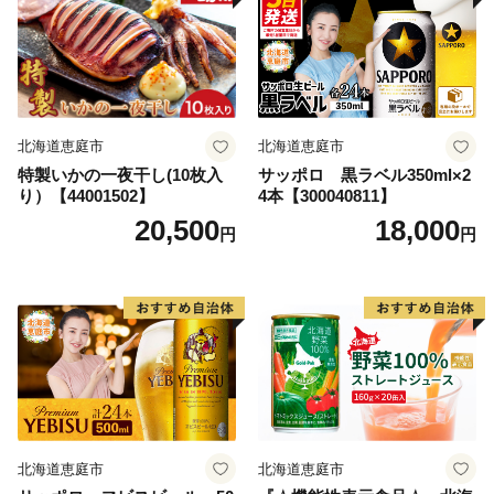
北海道恵庭市
北海道恵庭市
特製いかの一夜干し(10枚入
サッポロ 黒ラベル350ml×2
り）【44001502】
4本【300040811】
20,500
18,000
円
円
北海道恵庭市
北海道恵庭市