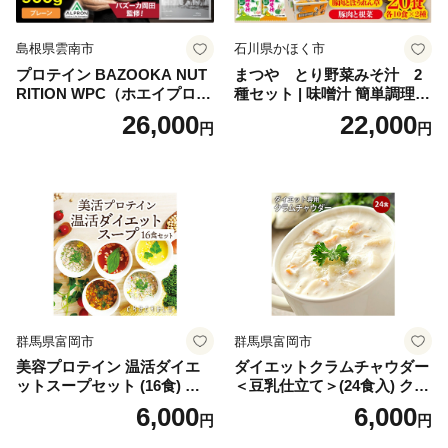
島根県雲南市
石川県かほく市
プロテイン BAZOOKA NUT
まつや とり野菜みそ汁 2
RITION WPC（ホエイプロテ
種セット | 味噌汁 簡単調理
イン）＜プレーン＞ 900g｜
お味噌 おみそ みそ とり野菜
26,000
22,000
円
円
バズーカ岡田監修・植物由来
時短料理 時短ごはん ご当地
の甘味料使用・国内製造 島
フリーズドライ
根県雲南市/株式会社アルプ
ロン [AIEN005]
群馬県富岡市
群馬県富岡市
美容プロテイン 温活ダイエ
ダイエットクラムチャウダー
ットスープセット (16食) 小
＜豆乳仕立て＞(24食入) クラ
分け スープ 食べ比べ セット
ムチャウダー 豆乳 ダイエッ
6,000
6,000
円
円
詰合せ クラムチャウダー チ
ト スープ プロテイン たんぱ
ゲ コーン ポタージュ トマト
く質 食物繊維 食品 F20E-799