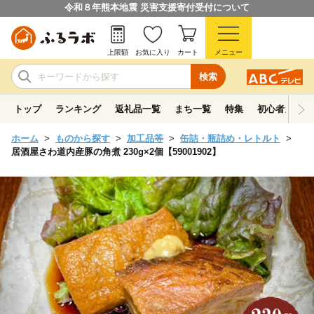
令和８年熊本地震 災害支援寄付受付について
上限額
お気に入り
カート
メニュー
検索
トップ
ランキング
返礼品一覧
まち一覧
特集
初心者ガイド
ホーム
ものから探す
加工品等
缶詰・瓶詰め・レトルト
居酒屋さわ道内産豚の角煮 230g×2個【59001902】