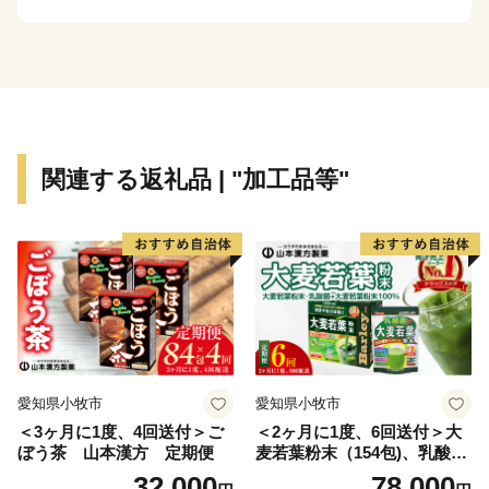
恵庭市が目指す将来都市像は「花・水・緑 人がつなが
り夢ふくらむまち えにわ」。
恵庭らしさを活かした魅力あるまちづくりを応援してい
ただける皆様からのご支援をお待ちしております。
関連する返礼品 | "加工品等"
愛知県小牧市
愛知県小牧市
＜3ヶ月に1度、4回送付＞ご
＜2ヶ月に1度、6回送付＞大
ぼう茶 山本漢方 定期便
麦若葉粉末（154包)、乳酸菌
+大麦若葉粉末（7包) 山本
32,000
78,000