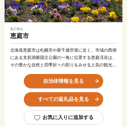
えにわし
恵庭市
北海道恵庭市は札幌市や新千歳空港に近く、市域の西側
にある支笏洞爺国立公園の一角に位置する恵庭渓谷は、
その豊かな自然と四季折々の彩りをみせる人気の観光ス
ポット。
花づくりが盛んで、個人の庭を開放したオープンガーデ
自治体情報を見る
ンに全国各地からたくさんの方が見学に訪れています。
読書活動も盛んで、全国に先駆けて実施したブックスタ
すべての返礼品を見る
ート事業など、読書のまちづくりにも力を入れていま
す。
豊かな水資源を求め、大手ビール工場（サッポロビール
お気に入りに追加する
北海道工場）など食品関連企業の立地が進んでいます。