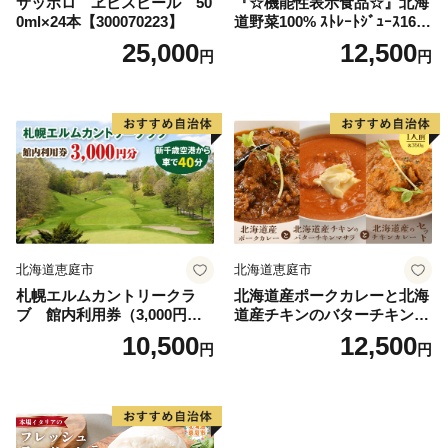
サッポロ ヱビスビール 50
『☆機能性表示食品☆』北海
0ml×24本【300070223】
道野菜100% ｽﾄﾚｰﾄｼﾞｭｰｽ160
g×20缶入【06001002】
25,000
12,500
円
円
北海道恵庭市
北海道恵庭市
札幌エルムカントリークラ
北海道産ポークカレーと北海
ブ 館内利用券（3,000円
道産チキンのバターチキンマ
分）【26000101】
サラと北海道産のチキンカレ
10,500
12,500
円
円
ーセット（各350g×1人前）
【65001602】