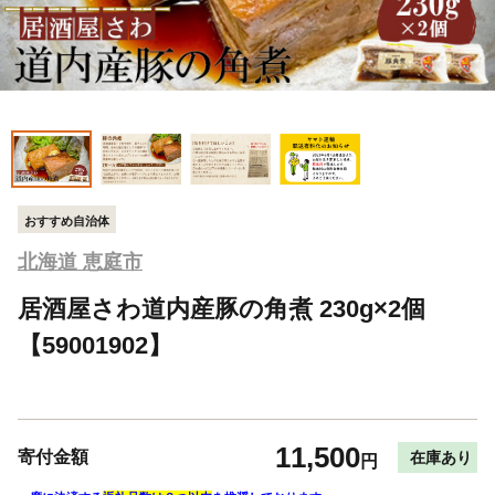
おすすめ自治体
北海道 恵庭市
居酒屋さわ道内産豚の角煮 230g×2個
【59001902】
11,500
寄付金額
在庫あり
円