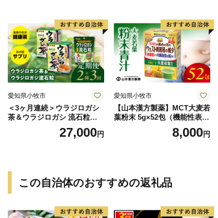
愛知県小牧市
愛知県小牧市
＜3ヶ月連続＞ウラジロガシ
【山本漢方製薬】MCT大麦若
茶＆ウラジロガシ 流石粒
葉粉末 5g×52包（機能性表示
山本漢方 定期便
食品）
27,000
8,000
円
円
この自治体のおすすめの返礼品