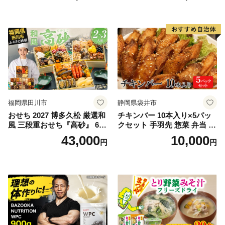
福岡県田川市
静岡県袋井市
おせち 2027 博多久松 厳選和
チキンバー 10本入り×5パッ
風 三段重おせち『高砂』 6.5
クセット 手羽先 惣菜 弁当 お
寸 3段重 2～3人前 おせち料
かず お酒 おつまみ ギフト キ
43,000
10,000
円
円
理 重箱 お正月 冷凍おせち 縁
ャンプ アウトドア キャンプ
起物 祝箸付 福岡 お節 オセチ
飯 保存食 非常食 鶏肉 肉 お
oseti osechi お祝い 迎春おせ
肉 鶏 人気 厳選 静岡県袋井市
ち 本格おせち おせち予約 年
末 年始 お取り寄せ 新春 贅沢
おせち こだわりおせち 惣菜
老舗おせち ふるさと納税お
せち 御節 お節料理 正月 調理
不要 おせち料理2027