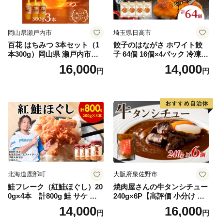
岡山県瀬戸内市
埼玉県日高市
百花 はちみつ 3本セット（1
餃子のはながさ ホワイト餃
本300g）岡山県 瀬戸内市産
子 64個 16個×4パック 冷凍
石黒農園 ヨーグルト パン 砂
中華 点心 B級グルメ ご当地
16,000
14,000
円
円
糖の代わり 香り高い いい香
野菜 おつまみ おかず 簡単調
り 季節の花の蜜 トンガリ容
理 時短 リピート 保存 豚肉
器入り
特製 ポーク 大きめ ジューシ
ー ギフト お取り寄せ 日高市
北海道鹿部町
大阪府泉佐野市
鮭フレーク（紅鮭ほぐし）20
焼肉屋さんの牛タンシチュー
0g×4本 計800g 鮭 サケ 鮭
240g×6P【高評価 小分け 惣
ほぐし サケフレーク シャケ
菜 牛たん 一人暮らし 冷凍】
14,000
16,000
円
円
フレーク 鮭フレーク