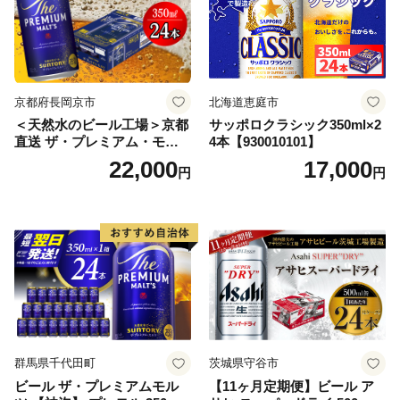
京都府長岡京市
北海道恵庭市
＜天然水のビール工場＞京都
サッポロクラシック350ml×2
直送 ザ・プレミアム・モル
4本【930010101】
ツ 350ml×24本 プレモル [149
22,000
17,000
円
円
5]
群馬県千代田町
茨城県守谷市
ビール ザ・プレミアムモル
【11ヶ月定期便】ビール ア