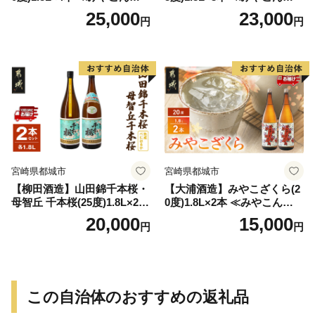
特急便≫_AD-0771
特急便≫_23-07-K03P-1800-3
25,000
23,000
円
円
-Q
宮崎県都城市
宮崎県都城市
【柳田酒造】山田錦千本桜・
【大浦酒造】みやこざくら(2
母智丘 千本桜(25度)1.8L×2本
0度)1.8L×2本 ≪みやこんじょ
≪みやこんじょ特急便≫_AC
特急便≫_MJ-0771
20,000
15,000
円
円
-0751
この自治体のおすすめの返礼品