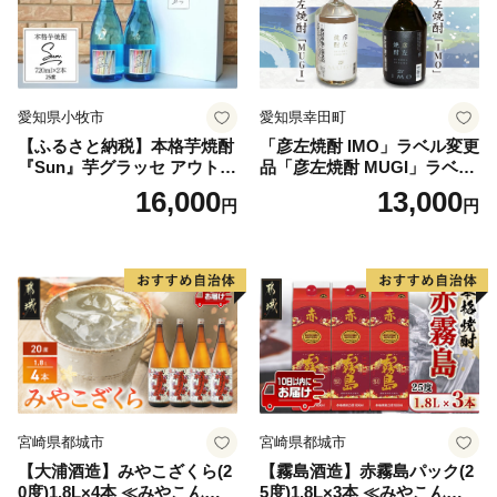
愛知県小牧市
愛知県幸田町
【ふるさと納税】本格芋焼酎
「彦左焼酎 IMO」ラベル変更
『Sun』芋グラッセ アウトド
品「彦左焼酎 MUGI」ラベル
ア ソロキャンプ ベランピン
変更品 飲み比べ セット 合計
16,000
13,000
円
円
グ 巣ごもり 就労支援
2本 720ml×各1本 25度 焼酎
お酒 麦焼酎 芋焼酎
宮崎県都城市
宮崎県都城市
【大浦酒造】みやこざくら(2
【霧島酒造】赤霧島パック(2
0度)1.8L×4本 ≪みやこんじょ
5度)1.8L×3本 ≪みやこんじょ