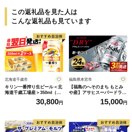
この返礼品を見た人は
こんな返礼品も見ています
北海道千歳市
福島県本宮市
キリン一番搾り生ビール＜北
【福島のへそのまち もとみ
海道千歳工場産＞350ml（24
や産】アサヒスーパードライ
本） 2ケース
350ml×24本 合計8.4L 1ケー
30,800
15,000
円
円
ス アルコール度数5% 缶ビー
ル お酒 ビール アサヒ スーパ
ードライ super dry 24缶 辛
口 送料無料 カメイ 本宮市
【07214-0206】