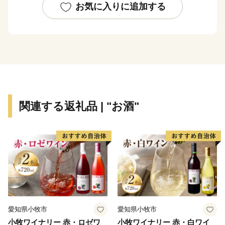
豊かな水資源を求め、大手ビール工場（サッポロビール
お気に入りに追加する
北海道工場）など食品関連企業の立地が進んでいます。
恵庭市が目指す将来都市像は「花・水・緑 人がつなが
り夢ふくらむまち えにわ」。
恵庭らしさを活かした魅力あるまちづくりを応援してい
ただける皆様からのご支援をお待ちしております。
関連する返礼品 | "お酒"
愛知県小牧市
愛知県小牧市
小牧ワイナリー 赤・ロゼワ
小牧ワイナリー 赤・白ワイ