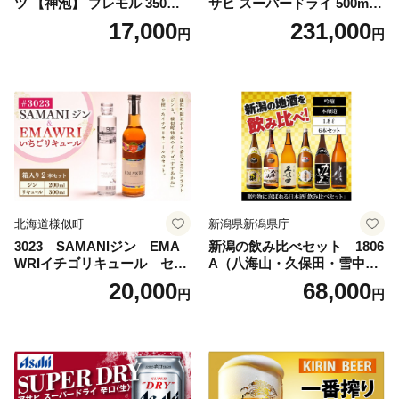
ツ 【神泡】 プレモル 350ml
サヒ スーパードライ 500ml 2
× 24本 サントリー〈天然水の
4本 1ケース×11ヶ月 | アサヒ
17,000
231,000
円
円
ビール工場〉群馬※沖縄・離
ビール 究極の辛口 酒 お酒 ア
島地域へのお届け不可
ルコール 生ビール Asahi ア
サヒビール スーパードライ s
uper dry 11回 缶ビール 缶 ギ
フト 内祝い 茨城県守谷市 送
料無料
北海道様似町
新潟県新潟県庁
3023 SAMANIジン EMA
新潟の飲み比べセット 1806
WRIイチゴリキュール セッ
A（八海山・久保田・雪中
ト（箱入り）【大人の味 酒
梅・越乃寒梅・かたふね・千
20,000
68,000
円
円
お酒 洋酒 スピリッツ クラフ
代の光）
トジン 国産 sake SAKE gin
GIN liqueur LIQUEUR お酒
セット 詰め合わせ カクテル
ソーダ割り アルコール ロッ
ク ソーダ ジントニック 】