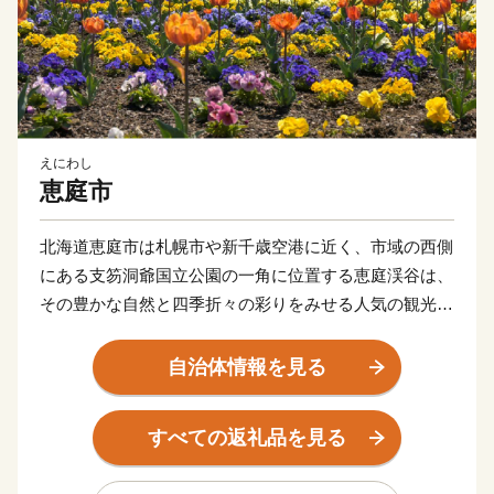
えにわし
恵庭市
北海道恵庭市は札幌市や新千歳空港に近く、市域の西側
にある支笏洞爺国立公園の一角に位置する恵庭渓谷は、
その豊かな自然と四季折々の彩りをみせる人気の観光ス
ポット。
花づくりが盛んで、個人の庭を開放したオープンガーデ
自治体情報を見る
ンに全国各地からたくさんの方が見学に訪れています。
読書活動も盛んで、全国に先駆けて実施したブックスタ
すべての返礼品を見る
ート事業など、読書のまちづくりにも力を入れていま
す。