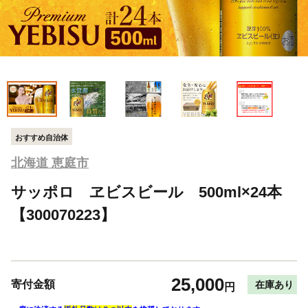
おすすめ自治体
北海道 恵庭市
サッポロ ヱビスビール 500ml×24本
【300070223】
25,000
寄付金額
在庫あり
円