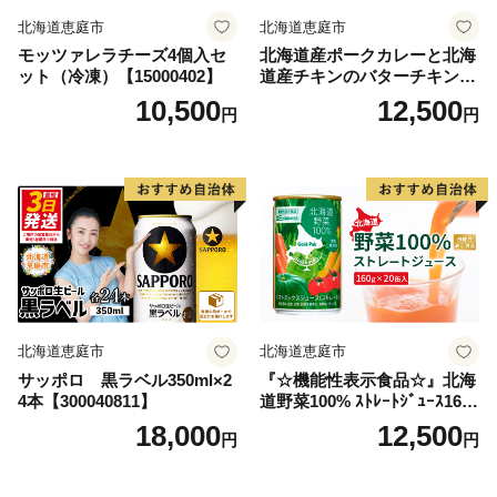
北海道恵庭市
北海道恵庭市
モッツァレラチーズ4個入セ
北海道産ポークカレーと北海
ット（冷凍）【15000402】
道産チキンのバターチキンマ
サラと北海道産のチキンカレ
10,500
12,500
円
円
ーセット（各350g×1人前）
【65001602】
北海道恵庭市
北海道恵庭市
サッポロ 黒ラベル350ml×2
『☆機能性表示食品☆』北海
4本【300040811】
道野菜100% ｽﾄﾚｰﾄｼﾞｭｰｽ160
g×20缶入【06001002】
18,000
12,500
円
円