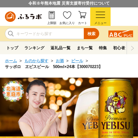
令和８年熊本地震 災害支援寄付受付について
上限額
お気に入り
カート
メニュー
検索
トップ
ランキング
返礼品一覧
まち一覧
特集
初心者ガイド
ホーム
ものから探す
お酒
ビール
サッポロ ヱビスビール 500ml×24本【300070223】