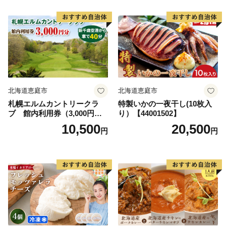
北海道恵庭市
北海道恵庭市
札幌エルムカントリークラ
特製いかの一夜干し(10枚入
ブ 館内利用券（3,000円
り）【44001502】
分）【26000101】
10,500
20,500
円
円