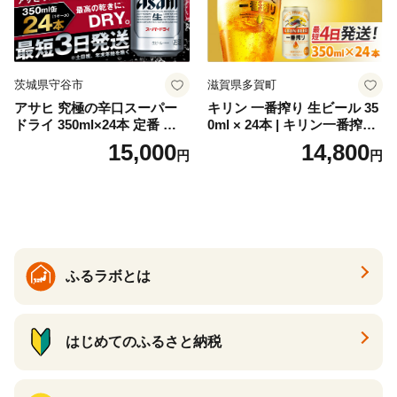
茨城県守谷市
滋賀県多賀町
アサヒ 究極の辛口スーパー
キリン 一番搾り 生ビール 35
ドライ 350ml×24本 定番 ビー
0ml × 24本 | キリン一番搾り
ル 缶ビール 酒 お酒 アルコー
キリンビール 一番搾り ビー
15,000
14,800
円
円
ル 辛口
ル 24缶 きりんいちばんしぼ
り キリン一番搾り びーる 1
ケース 24缶 24本 キリン一番
搾り KIRIN きりん 麒麟 キリ
ン一番搾り いちばんしぼり
キリン一番搾り 父の日 ちち
の日
ふるラボとは
はじめてのふるさと納税