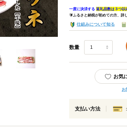
一度に決済する
返礼品数は３つ以
🔰ふるさと納税が初めての方、詳
仕組みについて知る
数量
お気
お
支払い方法