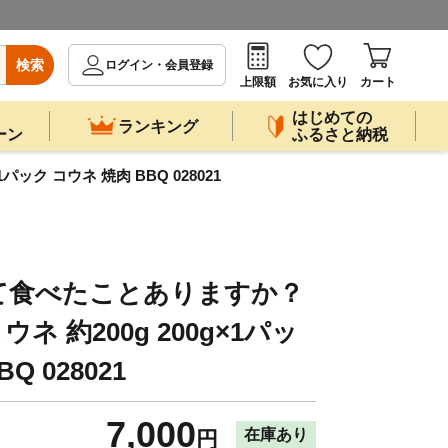
検索
ログイン・会員登録
上限額
お気に入り
カート
はじめての
ランキング
ーン
ふるさと納税
ク コウネ 焼肉 BBQ 028021
て食べたことありますか？
 約200g 200g×1パッ
Q 028021
7,000
在庫あり
円