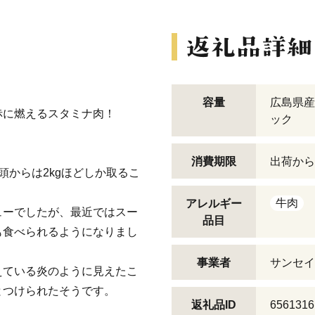
容量
広島県産
赤に燃えるスタミナ肉！
ック
消費期限
出荷から
頭からは2kgほどしか取るこ
牛肉
アレルギー
ューでしたが、最近ではスー
品目
も食べられるようになりまし
事業者
サンセイ
えている炎のように見えたこ
とつけられたそうです。
返礼品ID
6561316