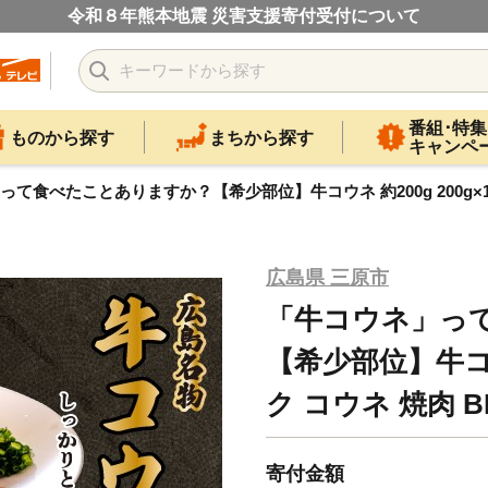
令和８年熊本地震 災害支援寄付受付について
番組･特集
ものから探す
まちから探す
キャンペ
て食べたことありますか？【希少部位】牛コウネ 約200g 200g×1パッ
広島県 三原市
「牛コウネ」っ
【希少部位】牛コウネ
ク コウネ 焼肉 BB
寄付金額