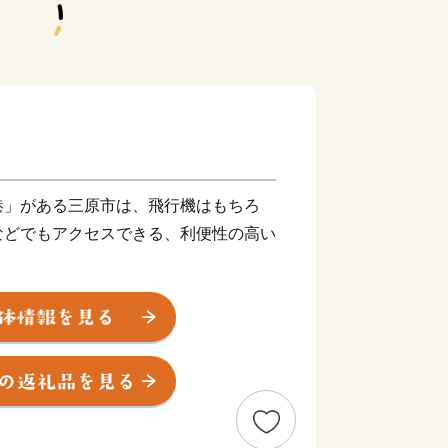
港」がある三原市は、飛行機はもちろ
などでもアクセスできる、利便性の高い
美をはじめとする海や山の自然豊かな景
城した三原城跡や寺社仏閣などの多くの
祭りなどのイベントも多く、四季折々に
大いに盛り上がりを見せます。
暖な気候で育った新鮮な野菜や果物、瀬
ンド鳥の「神明鶏」や、江戸時代から続