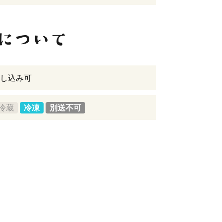
し込み可
冷蔵
冷凍
別送不可