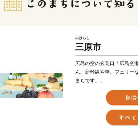
みはらし
三原市
広島の空の玄関口「広島空
ん、新幹線や車、フェリー
まちです。
瀬戸内随一と評される多島
色に加え、小早川隆景が築
歴史的景観が残るほか、お
開催される４大祭りは毎年
食の楽しみも多くあり、温
戸内で捕れる海の幸、ブラ