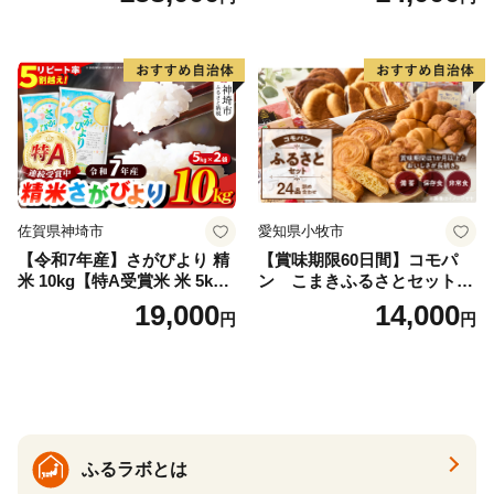
県産 福島産 精米 お米 米 コ
メ 武田ファーム サムランド
福島県 南相馬市 cu006-ae
佐賀県神埼市
愛知県小牧市
【令和7年産】さがびより 精
【賞味期限60日間】コモパ
米 10kg【特A受賞米 米 5kg×
ン こまきふるさとセット
2袋 お米 コメ こめ 国産 美味
（24個入り）／災害用備蓄
19,000
14,000
円
円
しい ブランド米 人気 ランキ
保存食 非常食 防災グッズに
ング 増田米穀】(H015224)
も
ふるラボとは