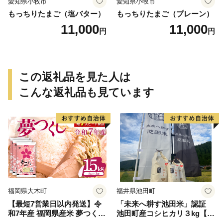
愛知県小牧市
愛知県小牧市
もっちりたまご（塩バター）
もっちりたまご（プレーン）
11,000
11,000
円
円
この返礼品を見た人は
こんな返礼品も見ています
福岡県大木町
福井県池田町
【最短7営業日以内発送】令
「未来へ耕す池田米」認証
和7年産 福岡県産米 夢つくし
池田町産コシヒカリ３kg【お
15kg 精米 ※北海道・沖縄・
1人様につき３セットまで】