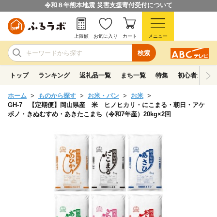
令和８年熊本地震 災害支援寄付受付について
上限額
お気に入り
カート
メニュー
検索
トップ
ランキング
返礼品一覧
まち一覧
特集
初心者ガイド
ホーム
ものから探す
お米・パン
お米
GH-7 【定期便】岡山県産 米 ヒノヒカリ・にこまる・朝日・アケ
ボノ・きぬむすめ・あきたこまち（令和7年産）20kg×2回