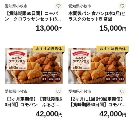
愛知県小牧市
愛知県小牧市
【賞味期限60日間】コモパ
本間製パン 食パン(1本3斤)と
ン クロワッサンセット(30
ラスクのセットB 常温
個入り)／災害用備蓄 保存食
13,000
15,000
円
円
非常食 防災グッズにも
愛知県小牧市
愛知県小牧市
【3ヶ月定期便】【賞味期限6
【2ヶ月に1回 計3回定期便】
0日間】コモパン ふるさと
【賞味期限60日間】コモパ
クロワッサンセット（計90
ン ふるさとクロワッサンセ
42,000
42,000
円
円
個）／災害用備蓄 保存食 非
ット（計90個）／災害用備蓄
常食 防災グッズにも
保存食 非常食 防災グッズに
も