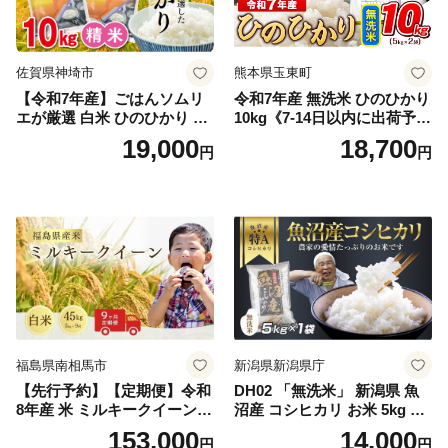
佐賀県神埼市
熊本県玉東町
【令和7年産】ごはんソムリ
令和7年産 無洗米 ひのひかり
エが厳選 白米 ひのひかり 10
10kg《7-14日以内に出荷予定
kg【神埼市産 米 お米 精米 白
(土日祝除く)》コメ 米 無洗米
19,000
18,700
円
円
米 10kg 5kg×2 ひのひかり ブ
令和7年産 高レビュー｜人気
ランド米 食味鑑定士】(H063
米 熊本県産米 お米 生活応援
164)
米
福島県南相馬市
新潟県新潟県庁
【先行予約】【定期便】令和
DH02 「無洗米」 新潟県 魚
8年産 米 ミルキークイーン
沼産 コシヒカリ お米 5kg こ
白米 45kg (5kg×9回) | ミルキ
しひかり 精米 米（お米の美
153,000
14,000
円
円
ークイーン 米5kg 福島 福島
味しい炊き方ガイド付き）