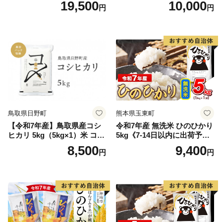
19,500
10,000
円
円
離島は配送不可
鳥取県日野町
熊本県玉東町
【令和7年産】鳥取県産コシ
令和7年産 無洗米 ひのひかり
ヒカリ 5kg（5kg×1）米 コシ
5kg《7-14日以内に出荷予定
ヒカリ こしひかり お米 白米
(土日祝除く)》コメ 米 無洗米
8,500
9,400
円
円
精米 5キロ おこめ こめ コメ
高レビュー｜人気米 熊本県
真空パック包装 真空包装 長
産米 お米 生活応援米
期保存 単一原料米 鳥取県日
野町産 Elevation