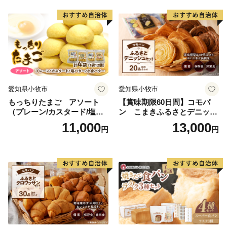
愛知県小牧市
愛知県小牧市
もっちりたまご アソート
【賞味期限60日間】コモパ
（プレーン/カスタード/塩バ
ン こまきふるさとデニッシ
ター/小倉バター）
ュセット（20個入り）／災害
11,000
13,000
円
円
用備蓄 保存食 非常食 防災グ
ッズにも