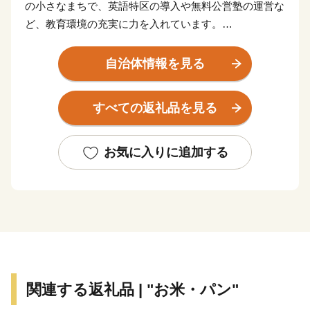
の小さなまちで、英語特区の導入や無料公営塾の運営な
ど、教育環境の充実に力を入れています。
瀬戸内地方の温暖な気候、地震・台風などの自然災害の
少なさ、山・川に恵まれたおおらかな自然、電車・高速
自治体情報を見る
道路などの恵まれた交通アクセスなど、たくさんの魅力
があります。
すべての返礼品を見る
令和6年4月23日に「オーガニックビレッジ宣言」を行
い、有機農業の普及に向け、地元農家の方々と手を取り
合うことで、持続性の高い魅力ある農業の実現を目指し
お気に入りに追加する
ます。
関連する返礼品 | "お米・パン"