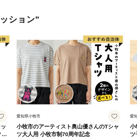
ァッション"
愛知県小牧市
愛
セッ
小牧市のアーティスト奥山優さんのTシャ
小
クラ
ツ大人用 小牧市制70周年記念
ツ