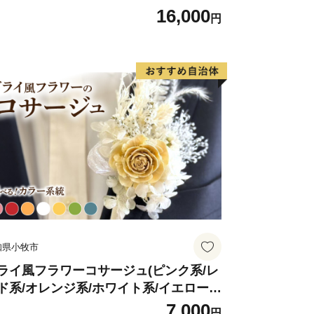
16,000
円
知県小牧市
ライ風フラワーコサージュ(ピンク系/レ
ド系/オレンジ系/ホワイト系/イエロー
/グリーン系/ブルー系）
7,000
円