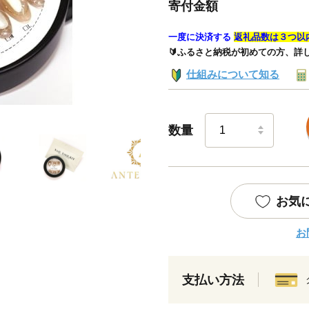
寄付金額
一度に決済する
返礼品数は３つ以
🔰ふるさと納税が初めての方、詳
仕組みについて知る
数量
お気
お
支払い方法