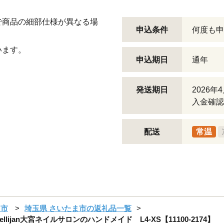
で商品の細部仕様が異なる場
申込条件
何度も申
います。
申込期日
通年
発送期日
2026
入金確認
配送
常温
ま市
埼玉県 さいたま市の返礼品一覧
ijan大宮ネイルサロンのハンドメイド L4-XS【11100-2174】