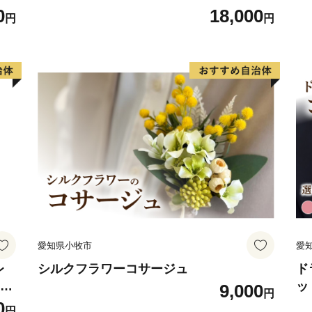
ト
0
18,000
円
円
愛知県小牧市
愛
レ
シルクフラワーコサージュ
ド
フト
ッ
9,000
円
ジン
系
0
円