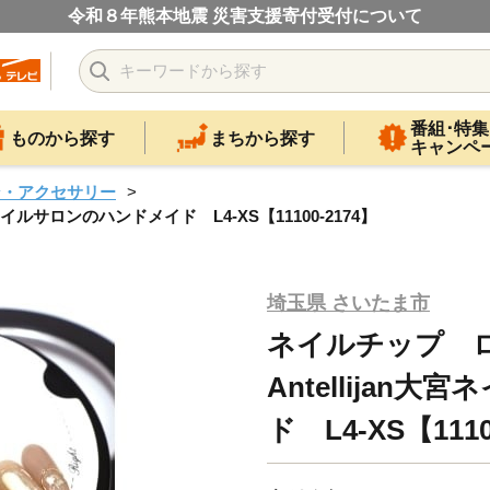
令和８年熊本地震 災害支援寄付受付について
番組･特集
ものから探す
まちから探す
キャンペ
ン・アクセサリー
イルサロンのハンドメイド L4-XS【11100-2174】
埼玉県 さいたま市
ネイルチップ 
Antellija
ド L4-XS【1110