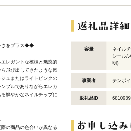
かさをプラス◆◆
容量
ネイルチ
シール/
るエレガントな模様と魅惑的
明)
から飛び出してきたような気
ージュまたはライトピンクの
事業者
テンポイ
シンプルでありながらエレガ
ある鮮やかなネイルチップに
返礼品ID
6810939
。
実際の商品の色合いが異なる