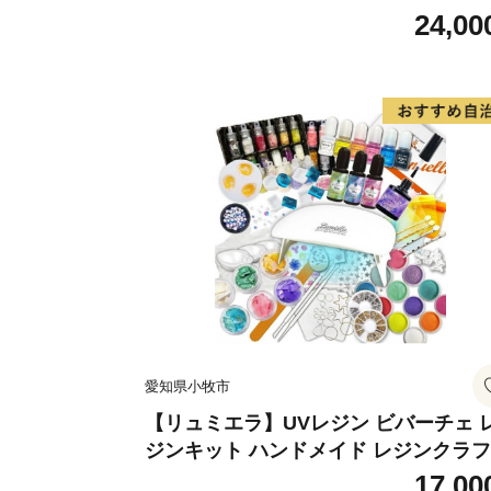
フト アクセサリーキット 手作り セッ
24,00
レジン LEDライト
愛知県小牧市
【リュミエラ】UVレジン ビバーチェ 
ジンキット ハンドメイド レジンクラ
アクセサリーキット 手作り セット レ
17,00