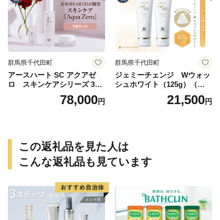
群馬県千代田町
群馬県千代田町
アースハート SC アクアゼ
ジェミーチェンジ Wウォッ
ロ スキンケアシリーズ 3点
シュホワイト（125g）（泡立
セット
てネット付）×2本 群馬県 千
78,000
21,500
円
円
代田町
この返礼品を見た人は
こんな返礼品も見ています