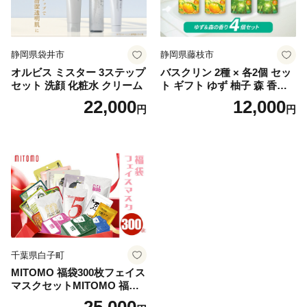
静岡県袋井市
静岡県藤枝市
オルビス ミスター 3ステップ
バスクリン 2種 × 各2個 セッ
セット 洗顔 化粧水 クリーム
ト ギフト ゆず 柚子 森 香り
日用品 お風呂 バス用品 温活
22,000
12,000
円
円
アロマ 香り まとめ買い静岡
県 藤枝市 医薬部外品
千葉県白子町
MITOMO 福袋300枚フェイス
マスクセットMITOMO 福袋3
00枚フェイスマスクセット