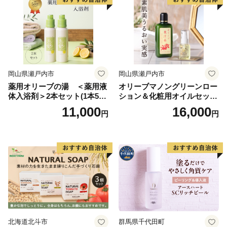
岡山県瀬戸内市
岡山県瀬戸内市
薬用オリーブの湯 ＜薬用液
オリーブマノングリーンロー
体入浴剤＞2本セット(1本500
ション＆化粧用オイルセット
ml） 美容
美容グッズ スキンケア 化粧
11,000
16,000
円
円
水
北海道北斗市
群馬県千代田町