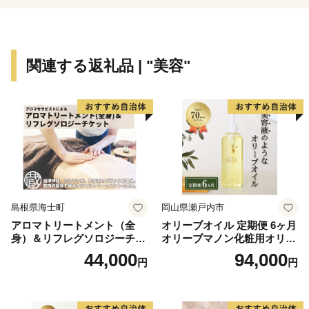
********************************************************************
お申し込みは24時間受け付けております。
関連する返礼品 | "美容"
お問合せは、下記にお願いいたします。
＜返礼品・申込情報に関する問い合わせ＞
池田町 ふるさと納税サポートセンター：業務委託先 結
デザイン有限会社
TEL：050-3163-8259
Mail：ikeda@yuidesign.jp
受付時間 9:00～17:00
島根県海士町
岡山県瀬戸内市
アロマトリートメント（全
オリーブオイル 定期便 6ヶ月
※土曜日・日曜日・祝日・夏季休業（8/13～8/15）・
身）＆リフレグソロジーチケ
オリーブマノン化粧用オリー
年末年始の
ット
ブオイル 200ml オリーブ オ
44,000
94,000
円
円
イル 美容 スキンケア 化粧用
お問い合わせにはお応え出来ません。
油 オリーブ油 お楽しみ
********************************************************************