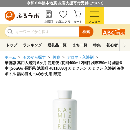
令和８年熊本地震 災害支援寄付受付について
上限額
お気に入り
カート
メニュー
検索
トップ
ランキング
返礼品一覧
まち一覧
特集
初心者ガイド
ホーム
ものから探す
美容
アロマ・入浴剤
華密恋 薬用入浴剤 6ヶ月 定期便 (初回400ml 2回目以降350mL) 総計6
本 [SouGo 長野県 池田町 48110890] カミツレン カミツレ 入浴剤 液体
ボトル 詰め替え つめかえ用 限定