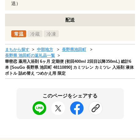
送）
配送
常温
冷蔵
冷凍
まちから探す
中部地方
長野県池田町
長野県 池田町の返礼品一覧
華密恋 薬用入浴剤 6ヶ月 定期便 (初回400ml 2回目以降350mL) 総計6
本 [SouGo 長野県 池田町 48110890] カミツレン カミツレ 入浴剤 液体
ボトル 詰め替え つめかえ用 限定
このページをシェアする