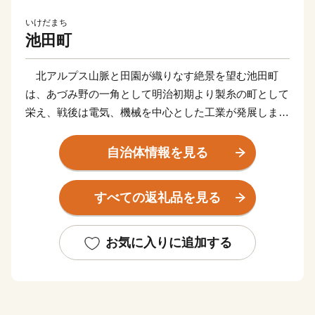
いけだまち
池田町
北アルプス山脈と田園が織りなす絶景を望む池田町
は、あづみ野の一角として明治初期より製糸の町として
栄え、戦後は電気、機械を中心とした工業が発展しまし
た。
また、県下有数の米どころとして稲作を中心に農業も
自治体情報を見る
栄えてきましたが、近年は花とハーブの生産も盛んに行
われ、「花とハーブの里」として知られています。
すべての返礼品を見る
清らかな水を使った品質の高い日本酒が古くから有名
ですが、近年は品質の高いワイン用ブドウも生産され、
2018年には北アルプス・安曇野ワインバレー特区に認
お気に入りに追加する
定されています。
年間を通じて降雨量が少なく、冬は寒冷で積雪量が少
なく夏も比較的過ごしやすい気候で、四季折々の自然を
満喫することができます。