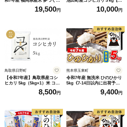
和7年産 福岡県産米 夢つくし
池田町産コシヒカリ３kg【お
15kg 精米 ※北海道・沖縄・
1人様につき３セットまで】
19,500
10,000
円
円
離島は配送不可
鳥取県日野町
熊本県玉東町
【令和7年産】鳥取県産コシ
令和7年産 無洗米 ひのひかり
ヒカリ 5kg（5kg×1）米 コシ
5kg《7-14日以内に出荷予定
ヒカリ こしひかり お米 白米
(土日祝除く)》コメ 米 無洗米
8,500
9,400
円
円
精米 5キロ おこめ こめ コメ
高レビュー｜人気米 熊本県
真空パック包装 真空包装 長
産米 お米 生活応援米
期保存 単一原料米 鳥取県日
野町産 Elevation