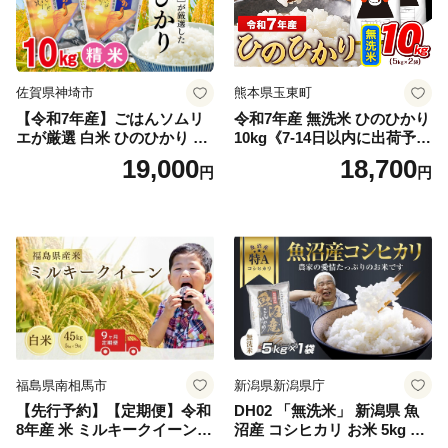
佐賀県神埼市
熊本県玉東町
【令和7年産】ごはんソムリ
令和7年産 無洗米 ひのひかり
エが厳選 白米 ひのひかり 10
10kg《7-14日以内に出荷予定
kg【神埼市産 米 お米 精米 白
(土日祝除く)》コメ 米 無洗米
19,000
18,700
円
円
米 10kg 5kg×2 ひのひかり ブ
令和7年産 高レビュー｜人気
ランド米 食味鑑定士】(H063
米 熊本県産米 お米 生活応援
164)
米
福島県南相馬市
新潟県新潟県庁
【先行予約】【定期便】令和
DH02 「無洗米」 新潟県 魚
8年産 米 ミルキークイーン
沼産 コシヒカリ お米 5kg こ