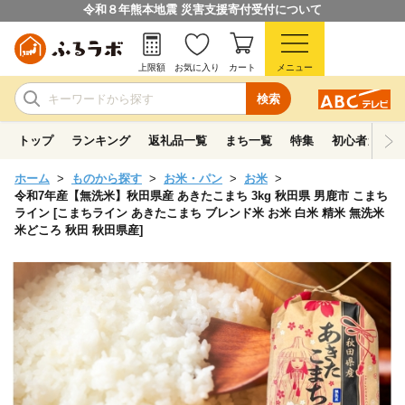
令和８年熊本地震 災害支援寄付受付について
上限額
お気に入り
カート
メニュー
検索
トップ
ランキング
返礼品一覧
まち一覧
特集
初心者ガイド
ホーム
ものから探す
お米・パン
お米
令和7年産【無洗米】秋田県産 あきたこまち 3kg 秋田県 男鹿市 こまち
ライン [こまちライン あきたこまち ブレンド米 お米 白米 精米 無洗米
米どころ 秋田 秋田県産]