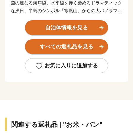
窟の連なる海岸線、水平線を赤く染めるドラマティック
な夕日、半島のシンボル「寒風山」からの大パノラマな
ど、魅力あふれる秋田県男鹿市は秋田県西部に位置し、
日本有数の観光地や撮影スポットが点在しています。
自治体情報を見る
海の幸が美味しいことはもちろん、新鮮な農産物、和
牛、ご当地スイーツまで！
すべての返礼品を見る
海と山が共存する自然豊かな男鹿市へ、ぜひ一度お越し
ください。来年も再来年も、何度でも訪れたくなる魅力
にあふれています。
お気に入りに追加する
関連する返礼品 | "お米・パン"