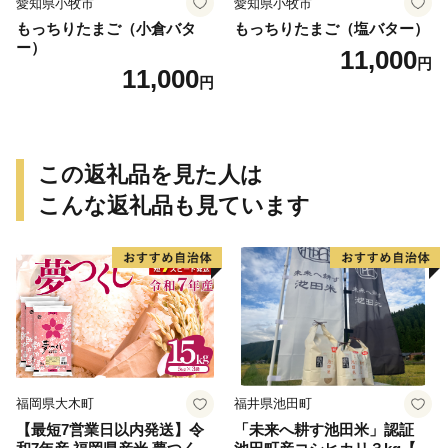
愛知県小牧市
愛知県小牧市
もっちりたまご（小倉バタ
もっちりたまご（塩バター）
ー）
11,000
円
11,000
円
この返礼品を見た人は
こんな返礼品も見ています
福岡県大木町
福井県池田町
【最短7営業日以内発送】令
「未来へ耕す池田米」認証