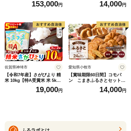
白米 45kg (5kg×9回) | ミルキ
しひかり 精米 米（お米の美
153,000
14,000
円
円
ークイーン 米5kg 福島 福島
味しい炊き方ガイド付き）
県産 福島産 精米 お米 米 コ
メ 武田ファーム サムランド
福島県 南相馬市 cu006-ae
佐賀県神埼市
愛知県小牧市
【令和7年産】さがびより 精
【賞味期限60日間】コモパ
米 10kg【特A受賞米 米 5kg×
ン こまきふるさとセット
2袋 お米 コメ こめ 国産 美味
（24個入り）／災害用備蓄
19,000
14,000
円
円
しい ブランド米 人気 ランキ
保存食 非常食 防災グッズに
ング 増田米穀】(H015224)
も
ふるラボとは