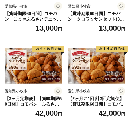
愛知県小牧市
愛知県小牧市
【賞味期限60日間】コモパ
【賞味期限60日間】コモパ
ン こまきふるさとデニッシ
ン クロワッサンセット(30
ュセット（20個入り）／災害
個入り)／災害用備蓄 保存食
13,000
13,000
円
円
用備蓄 保存食 非常食 防災グ
非常食 防災グッズにも
ッズにも
愛知県小牧市
愛知県小牧市
【3ヶ月定期便】【賞味期限6
【2ヶ月に1回 計3回定期便】
0日間】コモパン ふるさと
【賞味期限60日間】コモパ
クロワッサンセット（計90
ン ふるさとクロワッサンセ
42,000
42,000
円
円
個）／災害用備蓄 保存食 非
ット（計90個）／災害用備蓄
常食 防災グッズにも
保存食 非常食 防災グッズに
も