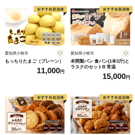
愛知県小牧市
愛知県小牧市
もっちりたまご（プレーン）
本間製パン 食パン(1本3斤)と
ラスクのセットB 常温
11,000
円
15,000
円