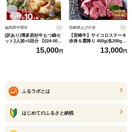
福岡県中間市
宮崎県えびの市
(訳あり)博多若杉牛もつ鍋セ
【宮崎牛】サイコロステーキ
ット2人前×5回分 【024-002
赤身＆霜降り 400g(各200g×
7】
１P 計2P) 真空パック 冷凍
15,000
13,000
円
円
ふるラボとは
はじめてのふるさと納税