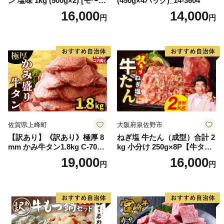
ン 塩味 1kg (500g×2) [モ〜ラ
(450g×4パック)_14-3604
ンド 宮城県 気仙沼市 205646
16,000
14,000
円
円
60] 肉 牛肉 精肉 牛たん 牛タ
ン塩 牛たん塩 冷凍 焼肉 BB
Q アウトドア バーベキュー
厚切り タン
佐賀県上峰町
大阪府泉佐野市
【訳あり】《訳あり》極厚 8
ねぎ塩 牛たん（成型）合計 2
mm かみ牛タン1.8kg C-709-
kg 小分け 250g×8P【牛タン
AS
牛肉 焼肉用 薄切り 訳あり サ
19,000
16,000
円
円
イズ不揃い】