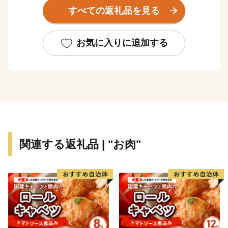
町育成牧場」内の多和平展望台からは、360°の地平線が
すべての返礼品を見る
見渡せ、また、町内には多数の温泉施設が点在しており
ます。
標茶町で非日常を味わいませんか？
お気に入りに追加する
関連する返礼品 | "お肉"