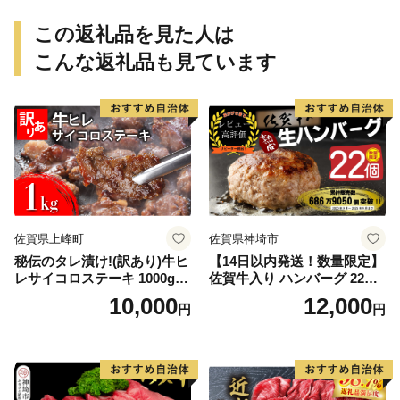
この返礼品を見た人は
こんな返礼品も見ています
佐賀県上峰町
佐賀県神埼市
秘伝のタレ漬け!(訳あり)牛ヒ
【14日以内発送！数量限定】
レサイコロステーキ 1000g
佐賀牛入り ハンバーグ 22個
【B-1098-AS】
2.6kg(120g×22個)【佐賀牛
10,000
12,000
円
円
黒毛和牛 ブランド牛 九州 ハ
ンバーグ 牛肉 豚肉 国産 お弁
当 おかず 惣菜 おすすめ 人
気】(H083106)