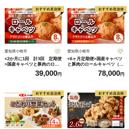
愛知県小牧市
愛知県小牧市
<2か月に1回 計3回 定期便
<6ヶ月定期便>国産キャベツ
>国産キャベツと豚肉のロー
と豚肉のロールキャベツ（4P
ルキャベツ（4P入り）
入り）
39,000
78,000
円
円