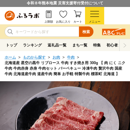
令和８年熊本地震 災害支援寄付受付について
上限額
お気に入り
カート
メニュー
検索
トップ
ランキング
返礼品一覧
まち一覧
特集
初心者ガイド
ホーム
ものから探す
お肉
牛肉
北海道産 星空の黒牛 リブロース 牛肉 すき焼き用 300g 【 肉 にく ニク
牛肉 牛肉赤身 赤身 牛肉セット バーベキュー 冷凍牛肉 贅沢牛肉 国産
牛肉 北海道産牛肉 道産牛肉 簡単 お手軽 特製牛肉 標茶町 北海道 】