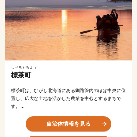
しべちゃちょう
標茶町
標茶町は、ひがし北海道にある釧路管内のほぼ中央に位
置し、広大な土地を活かした農業を中心とするまちで
す。
釧路湿原国立公園と阿寒摩周国立公園、厚岸霧多布昆布
森国定公園の大自然に囲まれており、貴重な動植物の生
自治体情報を見る
息地となっています。日本有数の敷地面積を誇る「標茶