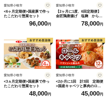
愛知県小牧市
愛知県小牧市
<6ヶ月定期便>国産豚で作っ
【2ヶ月に1度、6回定期便】
たこだわり惣菜セット
金匠鶏唐揚げ 塩麹 からあ
げ
96,000
78,000
円
円
愛知県小牧市
愛知県小牧市
<3ヵ月定期便>国産豚で作っ
<2か月に1回 計3回 定期便
たこだわり惣菜セット
>国産キャベツと豚肉のロー
ルキャベツ（6P入り）
48,000
45,000
円
円