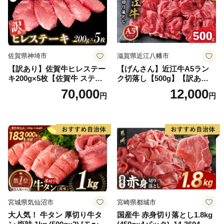
佐賀県神埼市
滋賀県近江八幡市
【訳あり】佐賀牛ヒレステー
【げんさん】近江牛A5ラン
キ200g×5枚【佐賀牛 ステー
ク切落し【500g】【訳あり】
キ ブランド肉 ヒレ肉 フィレ
【DG12W】
70,000
12,000
円
円
肉 ジューシー ヘルシー】(H0
65175)
宮城県気仙沼市
宮崎県都城市
大人気！ 牛タン 厚切り牛タ
国産牛 赤身切り落とし1.8kg