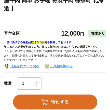
産牛肉 簡単 お手軽 特製牛肉 標茶町 北海
道 】
12,000
寄付金額
在庫あり
円
一度に決済する
返礼品数は３つ以内
を推奨しております。
🔰ふるさと納税が初めての方、詳しく知りたい方は
こちら
でご確認ください。
ふるさと納税では原則として自己負担額の2,000円を除いた全額が控除の対象となり
ます。控除の対象となる寄付金額は、収入や家族構成などに応じて一定の上限があ
りますのでご注意ください。
仕組みについて知る
上限額を調べる
数量
寄付する