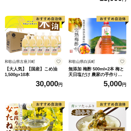
枕崎市企画調整課ふるさと納税推進係
メール：furusato-makurazaki@city.makurazaki.lg.jp
電 話：0993-76-1047（直通）
※可能な限りメールでのご連絡をお願いいたします。
和歌山県古座川町
和歌山県白浜町
【大人気】【国産】こめ油
無添加 梅酢 500ml×2本 梅と
1,500g×10本
天日塩だけ 農家の手作り完
熟梅酢 調味料
30,000
5,000
円
円