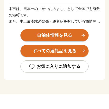
本市は、日本一の「かつおのまち」として全国でも有数
の港町です。
また、本土最南端の始発・終着駅を有している旅情豊か
なまちです。
枕崎港に水揚げされるカツオをはじめ豊富な魚介類は、
自治体情報を見る
いずれも新鮮、その美味しさで有名です。
古来の伝統と最新技術で製造された「枕崎鰹節」は、生
すべての返礼品を見る
産量日本一であり、日本のおふくろの味を支える調味料
として、大好評をいただいています。
暖地性を生かした農業も盛んで、特にお茶や電照菊の一
お気に入りに追加する
大生産地となっています。
夏には本市最大のイベント「さつま黒潮『きばらん海』
枕崎港まつり」が盛大に催され、祭りのハイライトとな
る九州最大の三尺玉大花火は圧巻です。
機会がございましたら、ぜひ一度「まくらざき」にお越
しいただき、本市の魅力を、目で、肌で、舌で感じてい