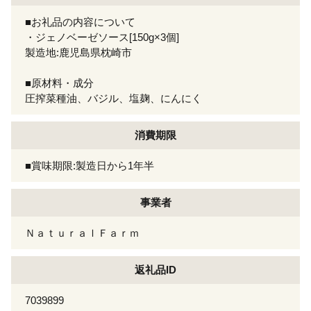
■お礼品の内容について
・ジェノベーゼソース[150g×3個]
製造地:鹿児島県枕崎市
■原材料・成分
圧搾菜種油、バジル、塩麹、にんにく
消費期限
■賞味期限:製造日から1年半
事業者
ＮａｔｕｒａｌＦａｒｍ
返礼品ID
7039899