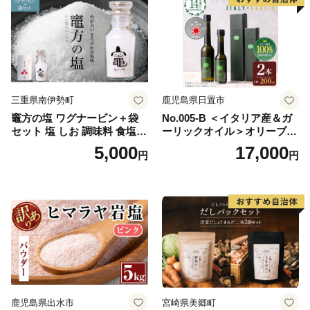
三重県南伊勢町
鹿児島県日置市
竈方の塩 ワグナービン＋袋
No.005-B ＜イタリア産＆ガ
セット 塩 しお 調味料 食塩
ーリックオイル＞オリーブオ
天然 ミネラル 調味料 ソルト
イルセット(200ml×2本) 日置
5,000
17,000
円
円
salt 料理 味付 おにぎり 三重
市 特産品 調味料 油 エキスト
県 南伊勢 伊勢 志摩 5000円 5
ラバージン オリーブ セット
000円以下 五千円
ガーリック【鹿児島オリー
ブ】
鹿児島県出水市
宮崎県美郷町