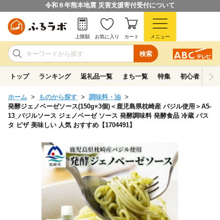
令和８年熊本地震 災害支援寄付受付について
上限額
お気に入り
カート
メニュー
検索
トップ
ランキング
返礼品一覧
まち一覧
特集
初心者ガイド
ホーム
ものから探す
調味料・油
発酵ジェノベーゼソース(150g×3個)＜鹿児島県枕崎産 バジル使用＞A5-
13_バジルソース ジェノベーゼ ソース 発酵調味料 発酵食品 冷蔵 パス
タ ピザ 美味しい 人気 おすすめ【1704491】