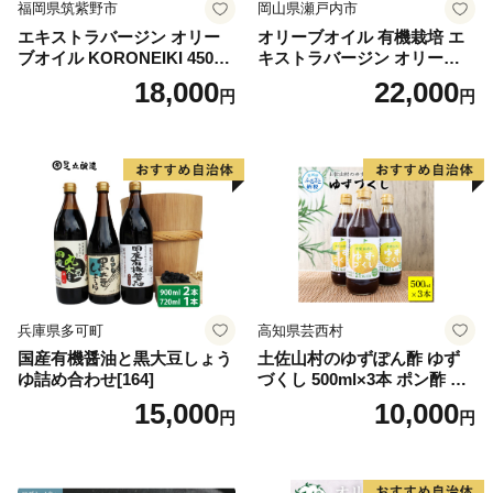
福岡県筑紫野市
岡山県瀬戸内市
エキストラバージン オリー
オリーブオイル 有機栽培 エ
ブオイル KORONEIKI 450g
キストラバージン オリーブ
[筑前たなか油屋 福岡県 筑紫
オイル シングル 2本 セット
18,000
22,000
円
円
野市 21760403] 油 食用油 オ
オーガニック 調味料 油 オリ
リーブ油
ーブ油 食用油 ギフト
兵庫県多可町
高知県芸西村
国産有機醤油と黒大豆しょう
土佐山村のゆずぽん酢 ゆず
ゆ詰め合わせ[164]
づくし 500ml×3本 ポン酢 ポ
ンズ ゆず 柚子 調味料 さっぱ
15,000
10,000
円
円
り 美味しい おいしい 鍋 しゃ
ぶしゃぶ 冷奴 魚料理 蒸し料
理 ドレッシング セット