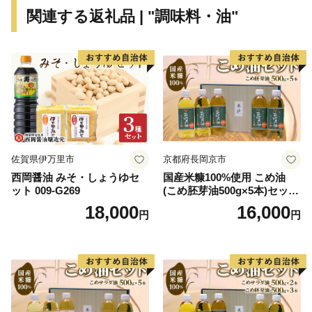
ただければ幸いです。
関連する返礼品 | "調味料・油"
◆お礼の品について◆
・枕崎市に寄附をしていただいた方を対象に、寄付額に
応じたお礼の品をお送りします。
（枕崎市内にお住まいの方にはお礼の品はお送りして
いません。予めご了承ください。）
・お礼の品は、寄附の入金確認後、おおむね１か月以内
佐賀県伊万里市
京都府長岡京市
にお届けいたします。
西岡醤油 みそ・しょうゆセ
国産米糠100%使用 こめ油
（配送期日が指定されているお礼の品はその期間の配
ット 009-G269
(こめ胚芽油500g×5本)セット
送となります。）
[1575]
18,000
16,000
円
円
◆ワンストップ特例申請に関するお知らせ
□申請期限
ワンストップ特例申請の期限は、寄附をされた翌年の1
月10日必着となりますのでご注意ください。