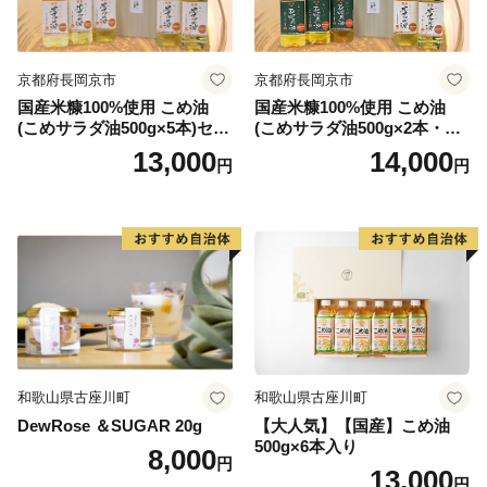
□オンラン申請
京都府長岡京市
京都府長岡京市
ワンストップ特例申請は、オンライン申請（申請書郵送
国産米糠100%使用 こめ油
国産米糠100%使用 こめ油
不要）が便利です。
(こめサラダ油500g×5本)セッ
(こめサラダ油500g×2本・こ
オンライン申請 自治体マイページ https://mypg.jp/
ト [1574]
め胚芽油500g×3本)セット [1
13,000
14,000
円
円
573]
◆配送に関するご注意
運送事業者のサービス見直しのため、お引越し等により
返礼品が転送になった場合、転送にかかる費用はお受取
する方のご負担（着払）となります。
お引越しをされた方は、お早めに住所変更のご連絡をお
願いいたします。
留守による再配送は、これまでどおり、お申込者のご負
和歌山県古座川町
和歌山県古座川町
担はございません。
DewRose ＆SUGAR 20g
【大人気】【国産】こめ油
500g×6本入り
8,000
円
13,000
連絡先
円