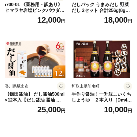
i700-01 《業務用・訳あり》
だしパック うまみだし 野菜
ヒマラヤ岩塩ピンクパウダー
だし 2セット 合計256g(8g×8
タイプ(5kg) 岩塩 塩 調味料
パック×2種×2セット) [岡田商
12,000
18,000
円
円
しお 保存料不使用 天然 パウ
店 宮崎県 美郷町 31ac0069]
ダータイプ グレインミルタ
国産 粉末 ダシ 出汁パック し
イプ 料理 バスソルト 入浴 普
いたけ 無塩
段使い ギフト 贈り物【ソル
ティースマイル】
香川県坂出市
和歌山県印南町
【鎌田醤油】 だし醤油500ml
手作り醤油！一升瓶こいくち
×12本入【だし醤油 醤油 人気
しょうゆ ２本入り［Dm4］
おすすめ 人気だし醤油 出汁
｜手作り 醤油 和歌山県 印南
25,000
10,000
円
円
醤油 AE1021】
町 一升瓶 こいくちしょうゆ
伝統製法 醤油 日本食 調味料
地元産 大豆 小麦 塩 だし 煮
物 和食 醤油 肉料理 魚料理
野菜料理 醤油 郷土料理 家庭