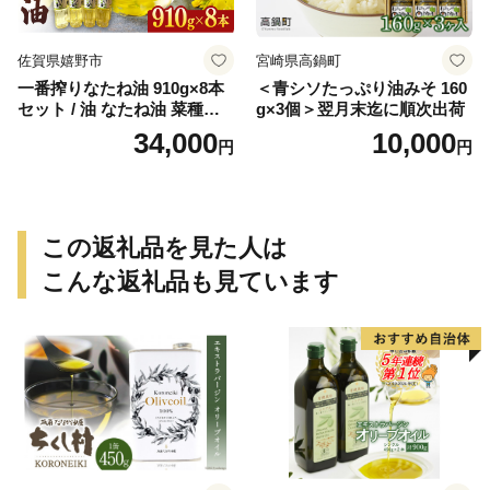
佐賀県嬉野市
宮崎県高鍋町
一番搾りなたね油 910g×8本
＜青シソたっぷり油みそ 160
セット / 油 なたね油 菜種油
g×3個＞翌月末迄に順次出荷
ナタネ【山下製油】 [NBE00
34,000
10,000
円
円
7]
この返礼品を見た人は
こんな返礼品も見ています