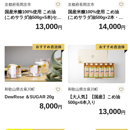
京都府長岡京市
京都府長岡京市
国産米糠100%使用 こめ油
国産米糠100%使用 こめ油
(こめサラダ油500g×5本)セッ
(こめサラダ油500g×2本・こ
ト [1574]
め胚芽油500g×3本)セット [1
13,000
14,000
円
円
573]
和歌山県古座川町
和歌山県古座川町
DewRose ＆SUGAR 20g
【大人気】【国産】こめ油
500g×6本入り
8,000
円
13,000
円