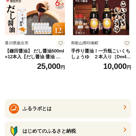
ティースマイル】
香川県坂出市
和歌山県印南町
【鎌田醤油】 だし醤油500ml
手作り醤油！一升瓶こいくち
×12本入【だし醤油 醤油 人気
しょうゆ ２本入り［Dm4］
おすすめ 人気だし醤油 出汁
｜手作り 醤油 和歌山県 印南
25,000
10,000
円
円
醤油 AE1021】
町 一升瓶 こいくちしょうゆ
伝統製法 醤油 日本食 調味料
地元産 大豆 小麦 塩 だし 煮
物 和食 醤油 肉料理 魚料理
野菜料理 醤油 郷土料理 家庭
料理 醤油
ふるラボとは
はじめてのふるさと納税