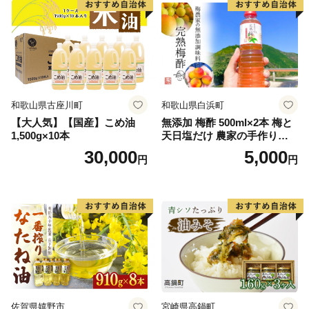
和歌山県古座川町
和歌山県白浜町
【大人気】【国産】こめ油
無添加 梅酢 500ml×2本 梅と
1,500g×10本
天日塩だけ 農家の手作り完
熟梅酢 調味料
30,000
5,000
円
円
佐賀県嬉野市
宮崎県高鍋町