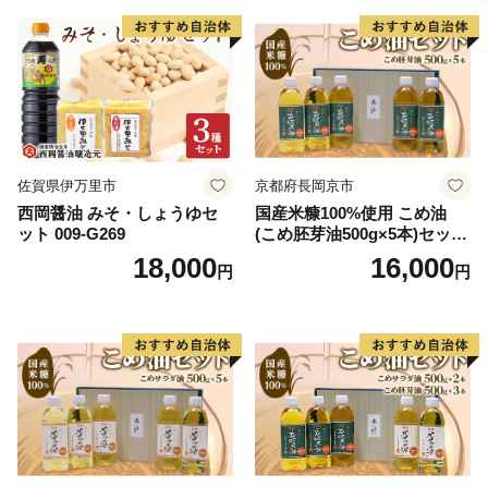
佐賀県伊万里市
京都府長岡京市
西岡醤油 みそ・しょうゆセ
国産米糠100%使用 こめ油
ット 009-G269
(こめ胚芽油500g×5本)セット
[1575]
18,000
16,000
円
円