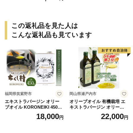
330ml×6本 / 田辺市 クラフト
ビール 地ビール 瓶ビール 地
酒 ボイジャーブルーイング
セット 詰合せ 飲み比べ 父の
この返礼品を見た人は
日 ギフト プレゼント 贈り物
【bbi012-1】
こんな返礼品も見ています
福岡県筑紫野市
岡山県瀬戸内市
エキストラバージン オリー
オリーブオイル 有機栽培 エ
ブオイル KORONEIKI 450g
キストラバージン オリーブ
[筑前たなか油屋 福岡県 筑紫
オイル シングル 2本 セット
18,000
22,000
円
円
野市 21760403] 油 食用油 オ
オーガニック 調味料 油 オリ
リーブ油
ーブ油 食用油 ギフト