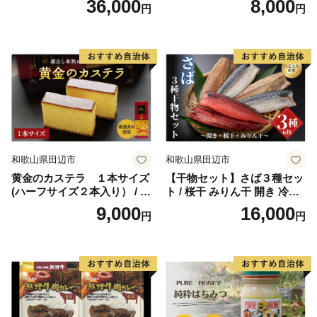
36,000
8,000
円
円
ん酢付きのくえ】 ※北海
お取り寄せ 和歌山県 田辺市
道・沖縄・離島は発送不可 /
【mst009】
鍋 高級 くえ鍋 クエ鍋 野菜
本クエ ポン酢 ぽんず 田辺市
和歌山県 贈答 ギフト ご家庭
【gtr001】
和歌山県田辺市
和歌山県田辺市
黄金のカステラ １本サイズ
【干物セット】さば３種セッ
(ハーフサイズ２本入り） / 田
ト / 桜干 みりん干 開き 冷凍
辺市 スイーツ カステラ 洋菓
魚介類 焼き魚 食べ比べ サバ
9,000
16,000
円
円
子 黄金 おやつ １本 【ehs00
鯖 和歌山県 田辺市【mst011-
6-1】
1】