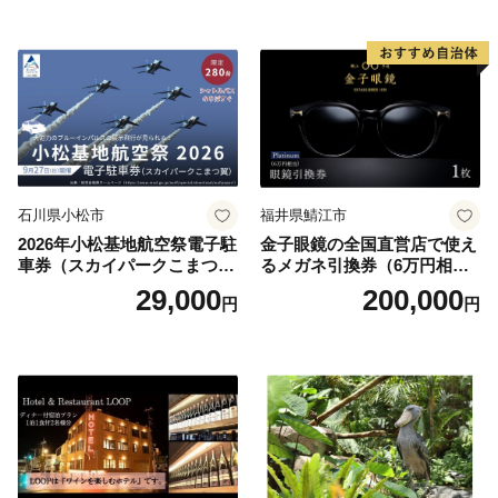
お土産 群馬県 長野原町 北軽
井沢】
石川県小松市
福井県鯖江市
2026年小松基地航空祭電子駐
金子眼鏡の全国直営店で使え
車券（スカイパークこまつ
るメガネ引換券（6万円相
翼） 駐車場 シャトルバスの
当） Platinum
29,000
200,000
円
円
りばすぐ 石川県 小松市