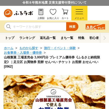
令和８年熊本地震 災害支援寄付受付について
上限額
お気に入り
カート
メニュー
検索
トップ
ランキング
返礼品一覧
まち一覧
特集
初心者ガイド
ホーム
ものから探す
旅行・イベント・体験
お食事券・入場券・優待券
山根製菓 工場直売会 3,000円分 プレミアム優待券《ふるさと納税限
定》｜足立区 お買物券 煎餅 せんべい チケット お煎餅 おせんべい
[0962]