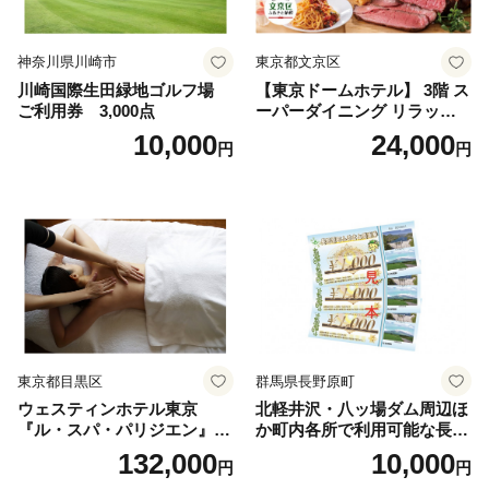
神奈川県川崎市
東京都文京区
川崎国際生田緑地ゴルフ場
【東京ドームホテル】 3階 ス
ご利用券 3,000点
ーパーダイニング リラッサ
ランチブッフェ お食事券 大
10,000
24,000
円
円
人1名様分 関東 東京 ご利用
券 ランチ 昼食 食事券 レスト
ラン ブッフェ 東京都 お食事
券
東京都目黒区
群馬県長野原町
ウェスティンホテル東京
北軽井沢・八ッ場ダム周辺ほ
『ル・スパ・パリジエン』選
か町内各所で利用可能な長野
べるボディセラピー90分/1名
原町ふるさと感謝券（3,000
132,000
10,000
円
円
円分）【トラベル 観光 旅行