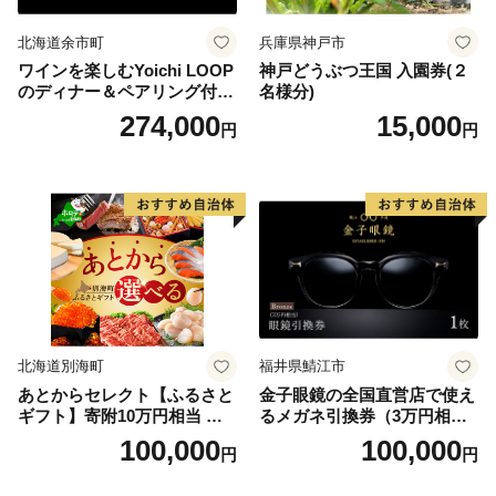
北海道余市町
兵庫県神戸市
ワインを楽しむYoichi LOOP
神戸どうぶつ王国 入園券(２
のディナー＆ペアリング付宿
名様分)
泊プラン＜デラックスツイン
274,000
15,000
円
円
＞
北海道別海町
福井県鯖江市
あとからセレクト【ふるさと
金子眼鏡の全国直営店で使え
ギフト】寄附10万円相当 あ
るメガネ引換券（3万円相
とから選べる！ ギフト いく
当） Bronze
100,000
100,000
円
円
ら ほたて 海鮮 牛肉 別海町
ケーキ アイス （ 後から 選べ