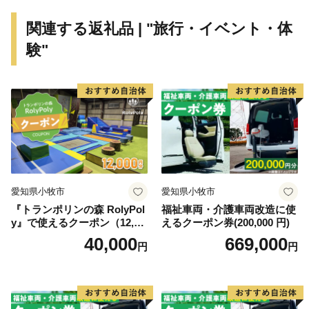
まれた区として発展を続けています。
関連する返礼品 | "旅行・イベント・体
験"
区では、寄附の際に使い道を選び、皆さんの思いを区
の事業に反映する「あだち虹色寄附制度」を設けていま
す。皆さんのふるさとである足立区への大切な想いを形
にしませんか。
愛知県小牧市
愛知県小牧市
『トランポリンの森 RolyPol
福祉車両・介護車両改造に使
y』で使えるクーポン（12,00
えるクーポン券(200,000 円)
0円）
40,000
669,000
円
円