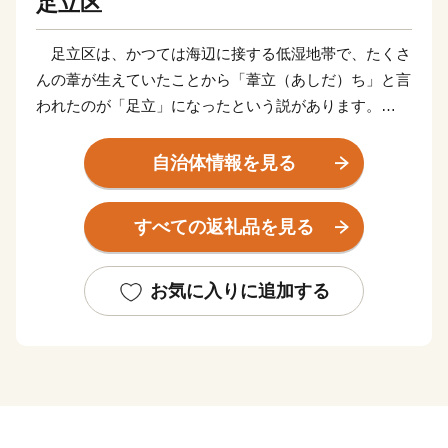
足立区
足立区は、かつては海辺に接する低湿地帯で、たくさ
んの葦が生えていたことから「葦立（あしだ）ち」と言
われたのが「足立」になったという説があります。
そんな足立区が発展をはじめたのは、江戸時代に日光
街道第一の宿場として「千住宿」が設けられ、松尾芭蕉
自治体情報を見る
の「『奥の細道』旅立ちの地」にもなった「千住」から
でした。明治以降は、軽工業・重化学工業がさかんにな
すべての返礼品を見る
り、鉄道の開通とともに人口も増加していきました。
現在、北千住のまちは昔ながらの路地や銭湯、祭りな
どの下町情緒を残す一方で、6つの大学が集中し、若者
お気に入りに追加する
や女性に人気の店や、古民家をリノベーションした個性
的な店舗が増えるなど、古さと新しさが交じり合う人気
スポットとなり、民間調査の「穴場だと思う街ランキン
グ」で10年連続１位を獲得しています。
ほかにも、荒川をはじめとした豊かな水辺や、厄除け
で有名な西新井大師等に代表される多くの名所旧跡に恵