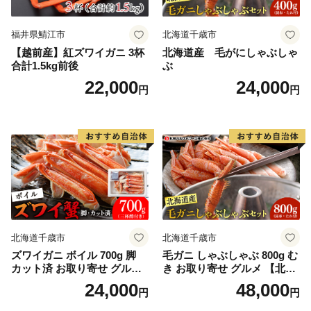
福井県鯖江市
北海道千歳市
【越前産】紅ズワイガニ 3杯
北海道産 毛がにしゃぶしゃ
合計1.5kg前後
ぶ
22,000
24,000
円
円
北海道千歳市
北海道千歳市
ズワイガニ ボイル 700g 脚
毛ガニ しゃぶしゃぶ 800g む
カット済 お取り寄せ グルメ
き お取り寄せ グルメ 【北海
【北海道】【札幌バルナバフ
道】【札幌バルナバフーズ】
24,000
48,000
円
円
ーズ】