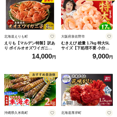
北海道えりも町
大阪府泉佐野市
えりも【マルデン特製】訳あ
むきえび 総量 1.7kg 特大5L
り ボイルオオズワイガニ姿2
サイズ【下処理不要 小分け 8
kg《1kg(４尾～５尾)×2》【e
50g×2P 訳あり サイズ不揃い
14,000
9,000
円
円
r002-051-a】 / ふるさと納税
バナメイエビ バラ凍結】
オオズワイガニ ズワイガニ
訳あり 北海道 日高 浜茹で ボ
イル済み 冷凍 カニ 蟹 かに
カニ味噌 甲羅 お得 格安 小ぶ
り 解凍 カニ鍋 甲羅焼き 海鮮
返礼品 特産品 新鮮 濃厚 旨み
簡単調理 家庭用 ギフト グル
メ
沖縄県久米島町
北海道厚岸町