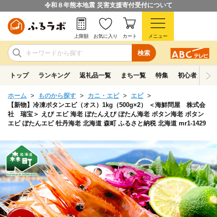
令和８年熊本地震 災害支援寄付受付について
上限額
お気に入り
カート
メニュー
検索
トップ
ランキング
返礼品一覧
まち一覧
特集
初心者ガイド
ホーム
ものから探す
カニ・エビ
エビ
【新物】冷凍ボタンエビ（オス）1kg（500g×2） ＜海鮮問屋 株式会
社 瑞宝＞ えび エビ 海老 ぼたんえび ぼたん海老 ボタン海老 ボタン
エビ ぼたんエビ 牡丹海老 北海道 森町 ふるさと納税 北海道 mr1-1429