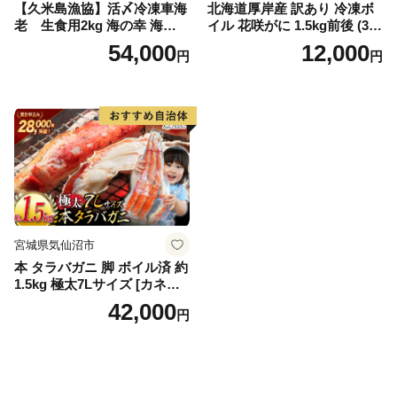
【久米島漁協】活〆冷凍車海
北海道厚岸産 訳あり 冷凍ボ
老 生食用2kg 海の幸 海鮮
イル 花咲がに 1.5kg前後 (3尾
車えび クルマエビ 高級食材
～5尾入) 蟹 花咲ガニ 魚介類
54,000
12,000
円
円
生食 刺身 鮮度抜群 プリプリ
魚介 [№5863-1090]
甘み 旨味 塩焼き 天ぷら 素揚
げ BBQ シーフード 贈答 贈
り物 お歳暮 お中元
宮城県気仙沼市
本 タラバガニ 脚 ボイル済 約
1.5kg 極太7Lサイズ [カネダ
イ 宮城県 気仙沼市 2056432
42,000
円
6] カニ かに 蟹 たらばがに た
らば蟹 タラバ蟹 たらば タラ
バ ボイル