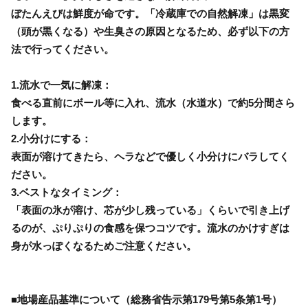
ぼたんえびは鮮度が命です。「冷蔵庫での自然解凍」は黒変
（頭が黒くなる）や生臭さの原因となるため、必ず以下の方
法で行ってください。
1.流水で一気に解凍：
食べる直前にボール等に入れ、流水（水道水）で約5分間さら
します。
2.小分けにする：
表面が溶けてきたら、ヘラなどで優しく小分けにバラしてく
ださい。
3.ベストなタイミング：
「表面の氷が溶け、芯が少し残っている」くらいで引き上げ
るのが、ぷりぷりの食感を保つコツです。流水のかけすぎは
身が水っぽくなるためご注意ください。
■地場産品基準について（総務省告示第179号第5条第1号）