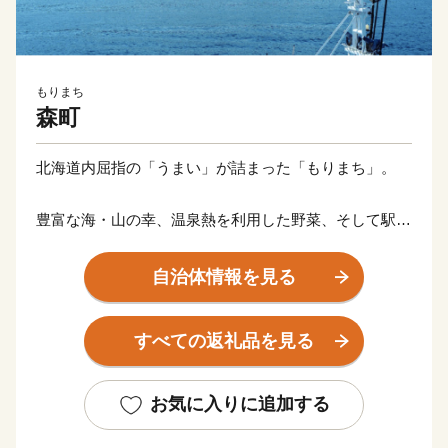
もりまち
森町
北海道内屈指の「うまい」が詰まった「もりまち」。
豊富な海・山の幸、温泉熱を利用した野菜、そして駅弁
で常に人気のいかめし。
これらの自然の恵みを活かしたおいしい飲食店も多数存
自治体情報を見る
在する「もりまち」は、北海道の南西部に位置し、秀峰
駒ヶ岳と内浦湾に囲まれた食の都です。
すべての返礼品を見る
古くから文化や歴史の交流点としても知られ、国内最大
級の縄文時代の環状列石（ストーンサークル）や、幕
お気に入りに追加する
末、箱館戦争時に榎本武揚や土方歳三が上陸した地、北