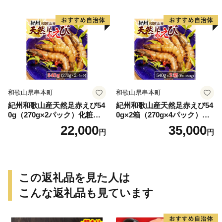
和歌山県串本町
和歌山県串本町
紀州和歌山産天然足赤えび54
紀州和歌山産天然足赤えび54
0g（270g×2パック）化粧箱
0g×2箱（270g×4パック）化
入 ※2026年12月上旬〜2027
粧箱入 ※2026年12月上旬〜2
22,000
35,000
円
円
年2月上旬頃順次発送予定
027年2月上旬頃順次発送予定
（お届け日指定不可）／海老
（お届け日指定不可）（お届
エビ えび クマエビ 足赤 天然
け日指定不可）／海老 エビ
おかず【uot772A】
えび クマエビ 足赤 天然 おか
ず【uot773A】
この返礼品を見た人は
こんな返礼品も見ています