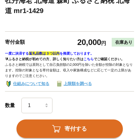
牡丹海老 北海道 森町 ふるさと納税 北海
道 mr1-1429
20,000
寄付金額
在庫あり
円
一度に決済する
返礼品数は３つ以内
を推奨しております。
🔰ふるさと納税が初めての方、詳しく知りたい方は
こちら
でご確認ください。
ふるさと納税では原則として自己負担額の2,000円を除いた全額が控除の対象となり
ます。控除の対象となる寄付金額は、収入や家族構成などに応じて一定の上限があ
りますのでご注意ください。
仕組みについて知る
上限額を調べる
数量
寄付する