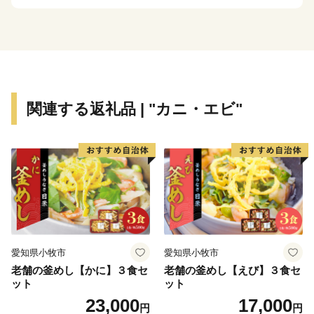
海道開拓の要であった「札幌本道」の海上路桟橋跡地な
どの、貴重な史跡が多く点在します。
また、桜の名所として1,000本以上の桜が咲き誇る、
食・桜・歴史を間近に感じることができる街です。
関連する返礼品 | "カニ・エビ"
愛知県小牧市
愛知県小牧市
老舗の釜めし【かに】３食セ
老舗の釜めし【えび】３食セ
ット
ット
23,000
17,000
円
円