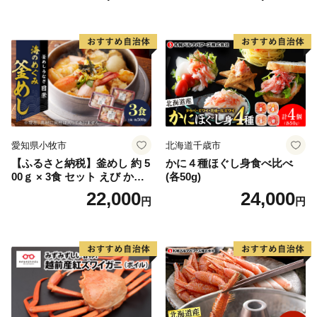
愛知県小牧市
北海道千歳市
【ふるさと納税】釜めし 約 5
かに４種ほぐし身食べ比べ
00ｇ × 3食 セット えび かに
(各50g)
海のめぐみ 老舗 急速冷凍 レ
22,000
24,000
円
円
ンチン 時短 簡単調理 食品 加
工品 ご飯 お弁当 おにぎり お
茶漬け お取り寄せ お取り寄
せグルメ 愛知県 小牧市 送料
無料