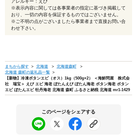
アレルギー：えび
※表示内容に関しては各事業者の指定に基づき掲載して
おり、一切の内容を保証するものではございません。
※ご不明の点がございましたら事業者まで直接お問い合
わせ下さい。
まちから探す
北海道
北海道森町
北海道 森町の返礼品一覧
【新物】冷凍ボタンエビ（オス）1kg（500g×2） ＜海鮮問屋 株式会
社 瑞宝＞ えび エビ 海老 ぼたんえび ぼたん海老 ボタン海老 ボタン
エビ ぼたんエビ 牡丹海老 北海道 森町 ふるさと納税 北海道 mr1-1429
このページをシェアする