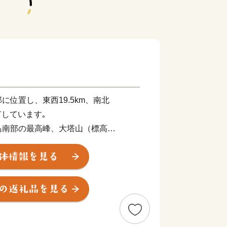
位置し、東西19.5km、南北
²を有しています｡
島南部の最高峰、大塔山（標高
古座川が町の中央を流れ、役場が所在する
位置し、大半の集落は川添いの狭小な耕
ます｡町面積の約96％が森林で、気候
育成に適しており、良質な古座川材の産
ます｡
な観光資源にも恵まれており、清流古座