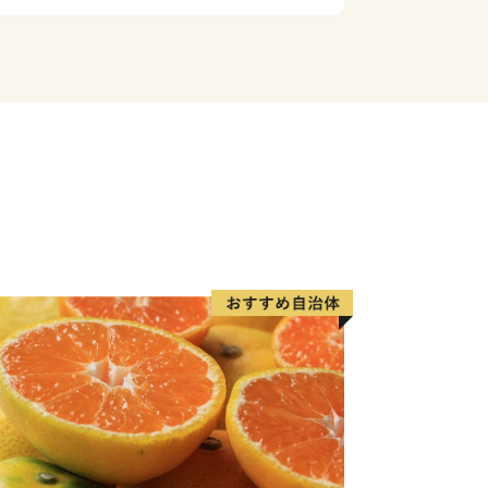
地として注目されています｡
番組「news おかえり」で、古座川町
ばあのゆずドレッシング が紹介されました！
👉ゆずドレッシン
たくさん‼