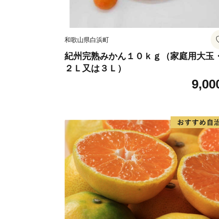
和歌山県白浜町
紀州完熟みかん１０ｋｇ（家庭用大玉
２Ｌ又は３Ｌ）
9,00