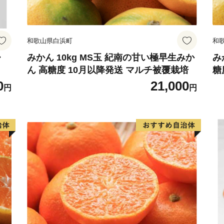
和歌山県白浜町
和
・
みかん 10kg MS玉 紀南の甘い極早生みか
み
ん 高糖度 10月以降発送 マルチ被覆栽培
糖
0
21,000
円
円