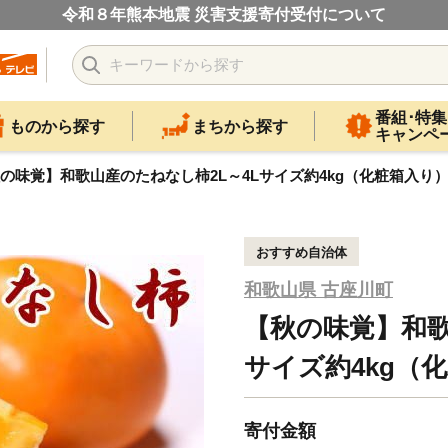
令和８年熊本地震 災害支援寄付受付について
番組･特集
ものから探す
まちから探す
キャンペ
の味覚】和歌山産のたねなし柿2L～4Lサイズ約4kg（化粧箱入り）【t
おすすめ自治体
和歌山県 古座川町
【秋の味覚】和歌
サイズ約4kg（化
寄付金額