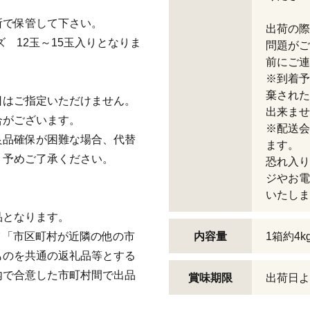
所で保管して下さい。
出荷の際
ズ 12玉～15玉入りとなりま
問題がご
前にご連
※到着予
棄された
日はご指定いただけません。
出来ませ
合がございます。
※配送会
良品確保が困難な場合、代替
ます。
。予めご了承ください。
恐れ入り
ジやお電
いたしま
品となります。
号イ「市区町村が近隣の他の市
内容量
1箱約4k
ものを共通の返礼品等とする
内で合意した市町村間で出品
賞味期限
出荷日よ