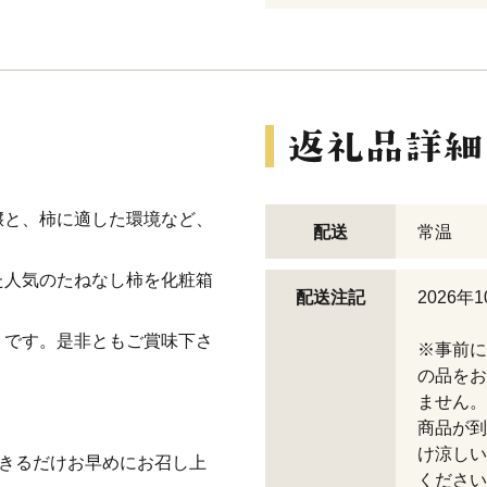
壌と、柿に適した環境など、
配送
常温
た人気のたねなし柿を化粧箱
配送注記
2026
りです。是非ともご賞味下さ
※事前に
の品をお
ません。
商品が到
け涼しい
できるだけお早めにお召し上
ください