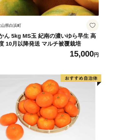
歌山県白浜町
かん 5kg MS玉 紀南の濃いゆら早生 高
度 10月以降発送 マルチ被覆栽培
15,000
円