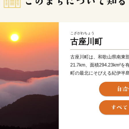
こざがわちょう
古座川町
古座川町は、和歌山県南東部に
21.7km、面積294.23km
町の最北にそびえる紀伊半
1,121m）に源を発する
高池地区は古座川河口域に
地に散在し、町を形成してい
は一般に温暖多雨で樹木の
地として古くから知られてい
また、古座川流域は、豊か