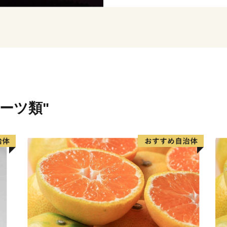
川を中心にレクリエーション
★ABCテレビのニュース情報
お
グ
★ほかにも魅力的な返礼品が
👉秋の味覚の果物定期便
👉甘口田舎梅干し
ルーツ類"