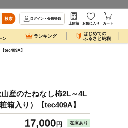
検索
ログイン・会員登録
上限額
お気に入り
カート
はじめての
ランキング
ーン
ふるさと納税
ec409A】
山産のたねなし柿2L～4L
粧箱入り）【tec409A】
17,000
在庫あり
円