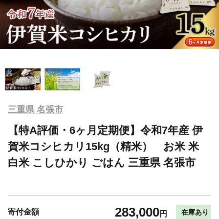
三重県 名張市
【特A評価・6ヶ月定期便】令和7年産 伊
賀米コシヒカリ15kg（精米） お米 米
白米 こしひかり ごはん 三重県 名張市
283,000
寄付金額
在庫あり
円