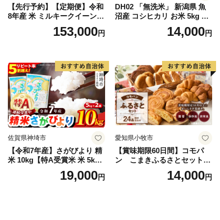
【先行予約】【定期便】令和
DH02 「無洗米」 新潟県 魚
8年産 米 ミルキークイーン
沼産 コシヒカリ お米 5kg こ
白米 45kg (5kg×9回) | ミルキ
しひかり 精米 米（お米の美
153,000
14,000
円
円
ークイーン 米5kg 福島 福島
味しい炊き方ガイド付き）
県産 福島産 精米 お米 米 コ
メ 武田ファーム サムランド
福島県 南相馬市 cu006-ae
佐賀県神埼市
愛知県小牧市
【令和7年産】さがびより 精
【賞味期限60日間】コモパ
米 10kg【特A受賞米 米 5kg×
ン こまきふるさとセット
2袋 お米 コメ こめ 国産 美味
（24個入り）／災害用備蓄
19,000
14,000
円
円
しい ブランド米 人気 ランキ
保存食 非常食 防災グッズに
ング 増田米穀】(H015224)
も