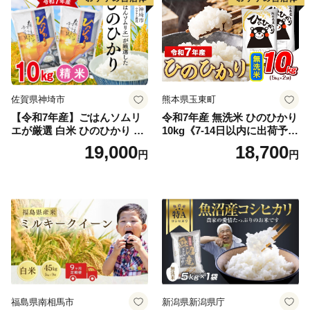
佐賀県神埼市
熊本県玉東町
【令和7年産】ごはんソムリ
令和7年産 無洗米 ひのひかり
エが厳選 白米 ひのひかり 10
10kg《7-14日以内に出荷予定
kg【神埼市産 米 お米 精米 白
(土日祝除く)》コメ 米 無洗米
19,000
18,700
円
円
米 10kg 5kg×2 ひのひかり ブ
令和7年産 高レビュー｜人気
ランド米 食味鑑定士】(H063
米 熊本県産米 お米 生活応援
164)
米
福島県南相馬市
新潟県新潟県庁