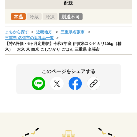
配送
常温
冷蔵
冷凍
別送不可
まちから探す
近畿地方
三重県名張市
三重県 名張市の返礼品一覧
【特A評価・6ヶ月定期便】令和7年産 伊賀米コシヒカリ15kg（精
米） お米 米 白米 こしひかり ごはん 三重県 名張市
このページをシェアする