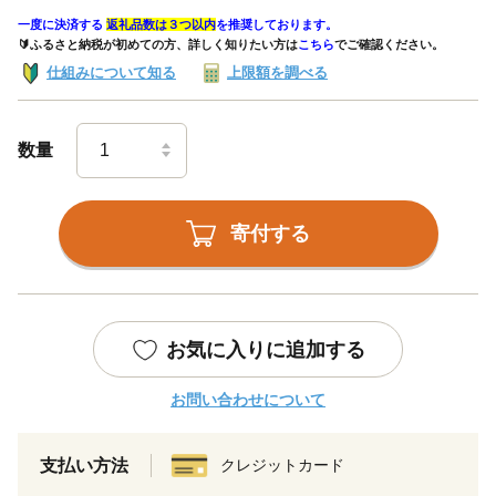
一度に決済する
返礼品数は３つ以内
を推奨しております。
🔰ふるさと納税が初めての方、詳しく知りたい方は
こちら
でご確認ください。
仕組みについて知る
上限額を調べる
数量
寄付する
お気に入りに追加する
お問い合わせについて
支払い方法
クレジットカード