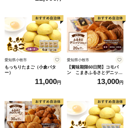
愛知県小牧市
愛知県小牧市
もっちりたまご（小倉バタ
【賞味期限60日間】コモパ
ー）
ン こまきふるさとデニッシ
ュセット（20個入り）／災害
11,000
13,000
円
円
用備蓄 保存食 非常食 防災グ
ッズにも