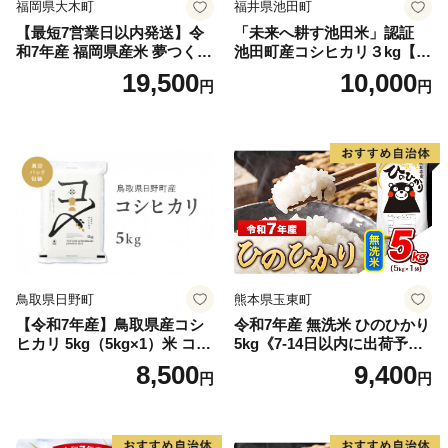
福岡県大木町
福井県池田町
【最短7営業日以内発送】令
「未来へ耕す池田米」認証
和7年産 福岡県産米 夢つくし
池田町産コシヒカリ３kg【お
15kg 精米 ※北海道・沖縄・
1人様につき３セットまで】
19,500
10,000
円
円
離島は配送不可
鳥取県日野町
熊本県玉東町
【令和7年産】鳥取県産コシ
令和7年産 無洗米 ひのひかり
ヒカリ 5kg（5kg×1）米 コシ
5kg《7-14日以内に出荷予定
ヒカリ こしひかり お米 白米
(土日祝除く)》コメ 米 無洗米
8,500
9,400
円
円
精米 5キロ おこめ こめ コメ
高レビュー｜人気米 熊本県
真空パック包装 真空包装 長
産米 お米 生活応援米
期保存 単一原料米 鳥取県日
野町産 Elevation