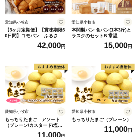
愛知県小牧市
愛知県小牧市
【3ヶ月定期便】【賞味期限6
本間製パン 食パン(1本3斤)と
0日間】コモパン ふるさと
ラスクのセットB 常温
クロワッサンセット（計90
42,000
15,000
円
円
個）／災害用備蓄 保存食 非
常食 防災グッズにも
愛知県小牧市
愛知県小牧市
もっちりたまご アソート
もっちりたまご（プレーン）
（プレーン/カスタード/塩バ
11,000
円
ター/小倉バター）
11,000
円