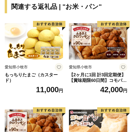
関連する返礼品 | "お米・パン"
愛知県小牧市
愛知県小牧市
もっちりたまご（カスター
【2ヶ月に1回 計3回定期便】
ド）
【賞味期限60日間】コモパ
ン ふるさとクロワッサンセ
11,000
42,000
円
円
ット（計90個）／災害用備蓄
保存食 非常食 防災グッズに
も