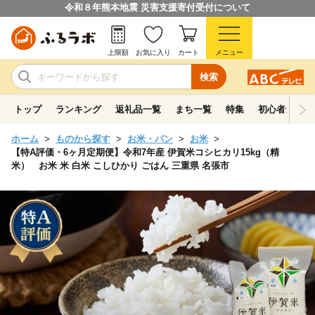
令和８年熊本地震 災害支援寄付受付について
上限額
お気に入り
カート
メニュー
検索
トップ
ランキング
返礼品一覧
まち一覧
特集
初心者ガイド
ホーム
ものから探す
お米・パン
お米
【特A評価・6ヶ月定期便】令和7年産 伊賀米コシヒカリ15kg（精
米） お米 米 白米 こしひかり ごはん 三重県 名張市