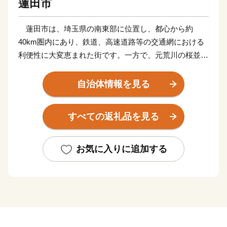
蓮田市
蓮田市は、埼玉県の南東部に位置し、都心から約
40km圏内にあり、鉄道、高速道路等の交通網における
利便性に大変恵まれた街です。一方で、元荒川の桜並
木、黒浜沼等の自然や国指定史跡黒浜貝塚等の歴史的文
化遺産にも恵まれています。
自治体情報を見る
現在、更なる発展を目指し、産業団地の整備や民間活
力を活用した認定こども園や保育園の整備等を積極的に
すべての返礼品を見る
推進しています。
また、令和２年１０月には蓮田駅西口再開発ビル「プ
レックス蓮田」が完成し、令和３年４月２日に再開発ビ
お気に入りに追加する
ル内の行政窓口（蓮田駅西口行政センター）がオープン
しました。令和４年４月２４日には蓮田スマートインタ
ーチェンジ(上り線)が開通しました。
農商工連携による地元農産物や加工品の販売等をはじ
めとした地域活性化を推進する施策に取り組むととも
に、地域特性を生かした基盤整備を検討していきます。