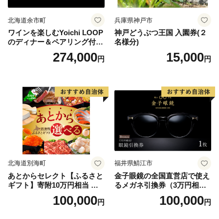
北海道余市町
兵庫県神戸市
ワインを楽しむYoichi LOOP
神戸どうぶつ王国 入園券(２
のディナー＆ペアリング付宿
名様分)
泊プラン＜デラックスツイン
274,000
15,000
円
円
＞
北海道別海町
福井県鯖江市
あとからセレクト【ふるさと
金子眼鏡の全国直営店で使え
ギフト】寄附10万円相当 あ
るメガネ引換券（3万円相
とから選べる！ ギフト いく
当） Bronze
100,000
100,000
円
円
ら ほたて 海鮮 牛肉 別海町
ケーキ アイス （ 後から 選べ