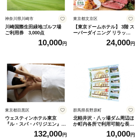
神奈川県川崎市
東京都文京区
川崎国際生田緑地ゴルフ場
【東京ドームホテル】 3階 ス
ご利用券 3,000点
ーパーダイニング リラッサ
ランチブッフェ お食事券 大
10,000
24,000
円
円
人1名様分 関東 東京 ご利用
券 ランチ 昼食 食事券 レスト
ラン ブッフェ 東京都 お食事
券
東京都目黒区
群馬県長野原町
ウェスティンホテル東京
北軽井沢・八ッ場ダム周辺ほ
『ル・スパ・パリジエン』選
か町内各所で利用可能な長野
べるボディセラピー90分/1名
原町ふるさと感謝券（3,000
132,000
10,000
円
円
円分）【トラベル 観光 旅行