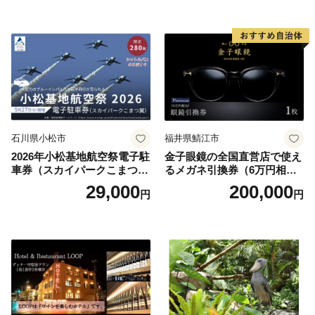
お土産 群馬県 長野原町 北軽
井沢】
石川県小松市
福井県鯖江市
2026年小松基地航空祭電子駐
金子眼鏡の全国直営店で使え
車券（スカイパークこまつ
るメガネ引換券（6万円相
翼） 駐車場 シャトルバスの
当） Platinum
29,000
200,000
円
円
りばすぐ 石川県 小松市