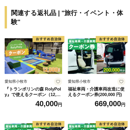
いただいた寄附金は、蓮田市の街づくりに役立ててま
関連する返礼品 | "旅行・イベント・体
いります。
験"
蓮田市の魅力が詰まったお礼の品をご用意しましたの
で、ご堪能いただきたいと存じます。
愛知県小牧市
愛知県小牧市
『トランポリンの森 RolyPol
福祉車両・介護車両改造に使
y』で使えるクーポン（12,00
えるクーポン券(200,000 円)
0円）
40,000
669,000
円
円