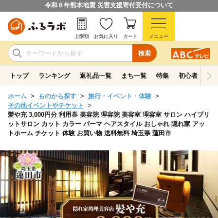
令和８年熊本地震 災害支援寄付受付について
上限額
お気に入り
カート
メニュー
検索
トップ
ランキング
返礼品一覧
まち一覧
特集
初心者ガイド
ホーム
ものから探す
旅行・イベント・体験
その他イベントやチケット
髪や充 3,000円分 利用券 美容院 理容院 美容室 理容室 サロン ハイブリ
ットサロン カット カラー パーマ ヘアスタイル おしゃれ 隠れ家 アッ
トホーム チケット 体験 お買い物 送料無料 埼玉県 蓮田市