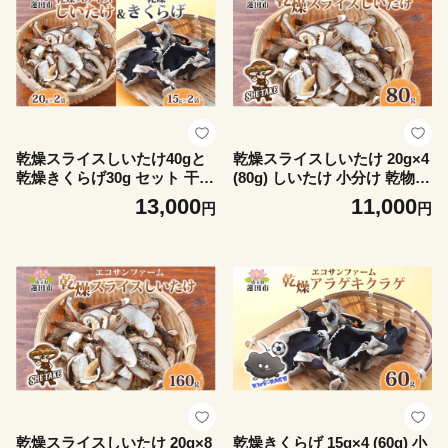
乾燥スライスしいたけ40gと
乾燥スライスしいたけ 20g×4
乾燥きくらげ30g セット 干し
(80g) しいたけ 小分け 乾物
しいたけ 干しきくらげ 乾物
食物繊維 国産 お取り寄せ グ
13,000
11,000
円
円
食物繊維 国産 お取り寄せ グ
ルメ こだわり 簡単調理 干し
ルメ こだわり 簡単調理 ビタ
しいたけ 椎茸 シイタケ きの
ミン きのこ ヘルシー 送料無
こ ヘルシー 送料無料 埼玉県
料 埼玉県 蓮田市
蓮田市
乾燥スライスしいたけ 20g×8
乾燥きくらげ 15g×4 (60g) 小