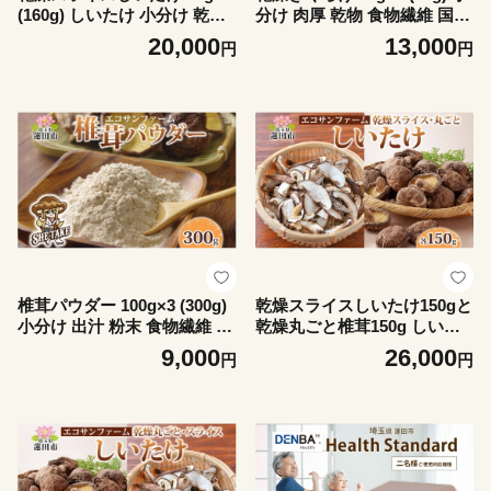
(160g) しいたけ 小分け 乾物
分け 肉厚 乾物 食物繊維 国産
食物繊維 国産 お取り寄せ グ
お取り寄せ グルメ こだわり
20,000
13,000
円
円
ルメ こだわり 簡単調理 干し
簡単調理 アラゲキクラゲ き
しいたけ 椎茸 シイタケ きの
のこ ヘルシー コリコリ 食感
こ ヘルシー 送料無料 埼玉県
和洋中 送料無料 埼玉県 蓮田
蓮田市
市
椎茸パウダー 100g×3 (300g)
乾燥スライスしいたけ150gと
小分け 出汁 粉末 食物繊維 カ
乾燥丸ごと椎茸150g しいた
リウム ビタミンD 国産 お取
け 乾物 食物繊維 国産 お取り
9,000
26,000
円
円
り寄せ グルメ こだわり 簡単
寄せ グルメ こだわり 簡単調
調理 きのこ しいたけ 旨味 風
理 干ししいたけ 椎茸 シイタ
味 ヘルシー 和洋中 加熱不要
ケ きのこ ヘルシー 送料無料
送料無料 埼玉県蓮田市
埼玉県 蓮田市