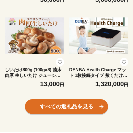
円
円
ィッシュ ペーパー ちり紙 や
睡眠時 スリープテック 睡眠
わらかい まとめ買い 備蓄 日
快眠 電場 家庭用 機器 電子機
用品 常備品 消耗品 大容量 防
器 水分子ケア ケア 鮮度保持
災 花粉症 鼻炎 埼玉県 蓮田市
技術 簡単 有名アスリート 著
名経営者 送料無料 埼玉県 蓮
田市
しいたけ800g (100g×8) 菌床
DENBA Health Charge マッ
肉厚 生しいたけ ジューシー
ト 1枚接続タイプ 敷くだけ
小分け 食物繊維 国産 お取り
睡眠時 スリープテック 睡眠
13,000
1,320,000
円
円
寄せ グルメ こだわり しいた
快眠 電場 家庭用 機器 電子機
け 椎茸 シイタケ きのこ ヘル
器 水分子ケア 鮮度保持技術
シー エコサンファーム 送料
簡単 有名アスリート 著名経
無料 埼玉県 蓮田市
営者 送料無料 埼玉県 蓮田市
すべての返礼品を見る