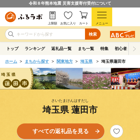
令和８年熊本地震 災害支援寄付受付について
上限額
お気に入り
カート
メニュー
検索
トップ
ランキング
返礼品一覧
まち一覧
特集
初心者ガイド
ホーム
まちから探す
関東地方
埼玉県
埼玉県蓮田市
さいたまけんはすだし
埼玉県 蓮田市
すべての返礼品を見る