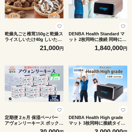
乾燥丸ごと椎茸150gと乾燥ス
DENBA Health Standard マ
ライスしいたけ40g しいたけ
ット 2枚同時に接続 同時に2
乾物 食物繊維 国産 お取り寄
名使用 マット 敷くだけ 睡眠
21,000
1,840,000
円
円
せ グルメ こだわり 簡単調理
時 スリープテック 睡眠 快眠
干ししいたけ 椎茸 シイタケ
電場 家庭用 機器 電子機器 水
きのこ ヘルシー 送料無料 埼
分子ケア ケア 鮮度保持技術
玉県 蓮田市
簡単 有名アスリート 著名経
営者 送料無料 埼玉県 蓮田市
定期便 2ヵ月 保湿ペーパー
DENBA Health High grade
アヴォンリーキース ボックス
マット 3枚同時に接続タイプ
ティッシュ 10箱 河野製紙 テ
同時に3名がご使用 敷くだけ
30,000
3,000,000