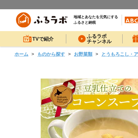
地域とあなたを元気にする
ふるさと納税
ふるラボ
TVで紹介
チャンネル
ホーム
ものから探す
お野菜類
とうもろこし・