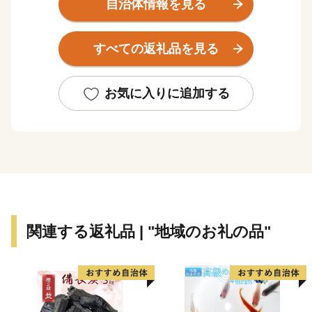
な泊として栄えてきました。
自治体情報を見る
西部の日笠山や中央部の竜山などの丘陵地には多くの遺
すべての返礼品を見る
跡が発見されており、原始・古代の人々の暮らしぶりを
しのぶことができます。
お気に入りに追加する
また、高砂は古くから景勝の地であったため、多くの歌
人たちにも愛され、「稲日野も行き過ぎがてに思へれ
ば 心恋しき可古の島見ゆ（柿本人麿）」をはじめ、多
くの和歌が詠まれ万葉集などの数々の歌集を賑わせてい
ます。
近世になって高砂が発展したのは、姫路城主池田輝政公
関連する返礼品 | "地域のお礼の品"
が慶長6年（1601年）に加古川の流れを高砂に導いて加
古川舟運の河口港を開き、その後、本田忠政公によって
本格的な町づくりが進められ、加古川流域の物資の集散
地になってからのことです。この時代には付近の村々で
は米作りのほか製塩業や綿業、採石業などの地場産業が