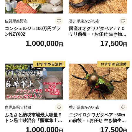
佐賀県嬉野市
香川県東かがわ市
コンシェルジュ100万円プラ
国産オオクワガタペア♂７０
ンNZY002
ミリ前後・♀お任せ 生き物生
き物
1,000,000
17,500
円
円
鹿児島県大崎町
香川県東かがわ市
ふるさと納税市場最大容量９
ニジイロクワガタペア♂50m
トン黒土砂混合「薩摩隼土」
m前後・♀お任せ 生き物生き
（夢と感動の演出のグラウン
物
1,000,000
17,500
円
円
ド用！）