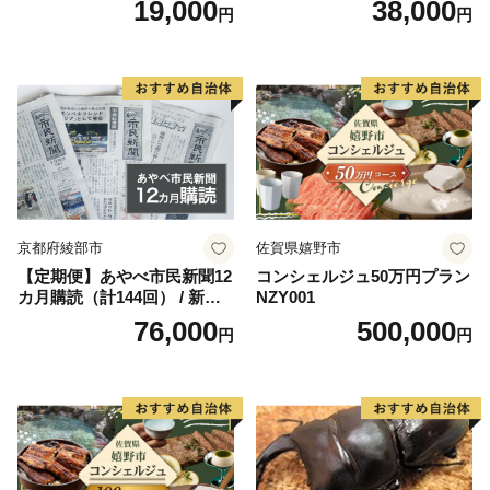
19,000
38,000
円
円
進しています。
式会社あやべ市民新聞社［B
会社あやべ市民新聞社［BSC
SCB001］
B002］
京都府綾部市
佐賀県嬉野市
【定期便】あやべ市民新聞12
コンシェルジュ50万円プラン
カ月購読（計144回） / 新聞
NZY001
情報誌 定期購読 綾部市 / 株
76,000
500,000
円
円
式会社あやべ市民新聞社［B
SCB003］