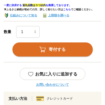
一度に決済する
返礼品数は３つ以内
を推奨しております。
🔰ふるさと納税が初めての方、詳しく知りたい方は
こちら
でご確認ください。
仕組みについて知る
上限額を調べる
数量
寄付する
お気に入りに追加する
お問い合わせについて
支払い方法
クレジットカード