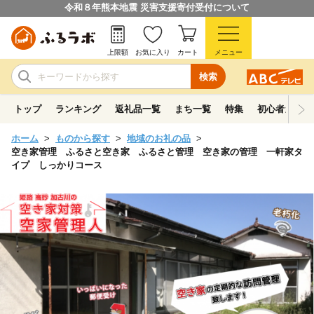
令和８年熊本地震 災害支援寄付受付について
上限額
お気に入り
カート
メニュー
検索
トップ
ランキング
返礼品一覧
まち一覧
特集
初心者ガイド
ホーム
ものから探す
地域のお礼の品
空き家管理 ふるさと空き家 ふるさと管理 空き家の管理 一軒家タ
イプ しっかりコース