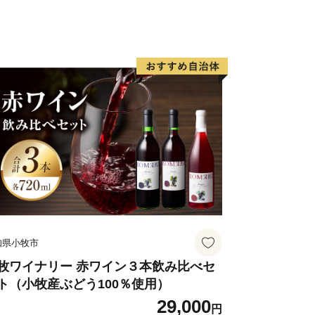
た新鮮な海産物が水揚げされ、海岸部に
RK（泉南ロングパーク）を設け、にぎわい
ンゾーンとして再生させ、泉南市のまち
めざしています。
知県小牧市
牧ワイナリー 赤ワイン３本飲み比べセ
ト（小牧産ぶどう100％使用）
29,000
円