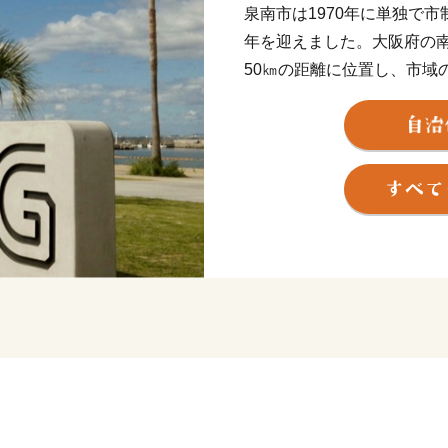
泉南市は1970年に単独で市
年を迎えました。大阪府の南
50㎞の距離に位置し、市域
市、田尻町、南西は阪南市
市と接しています。市域は南
せ、面積は48.98㎢であり
す。
地形は、山地部、丘陵部、
山地部には低い山々が連な
かけては、古くからの街並
ます。
平野部においては、玉ねぎ
農作物が栽培されています
では、様々な製造業をはじ