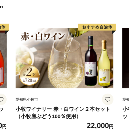
ある漁港では大阪湾でとれ
"
はSENNAN LONG PA
を創出し、レクリエーショ
づくりの拠点とすることを
愛知県小牧市
愛
ッ
小牧ワイナリー 赤・白ワイン２本セット
小
（小牧産ぶどう100％使用）
ッ
0
22,000
円
円