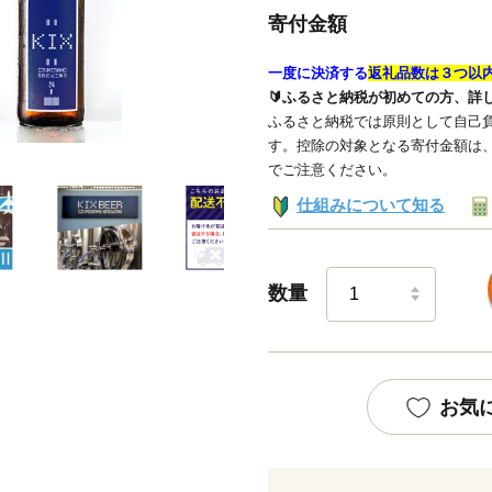
寄付金額
一度に決済する
返礼品数は３つ以
🔰ふるさと納税が初めての方、詳
ふるさと納税では原則として自己負
す。控除の対象となる寄付金額は
でご注意ください。
仕組みについて知る
数量
お気