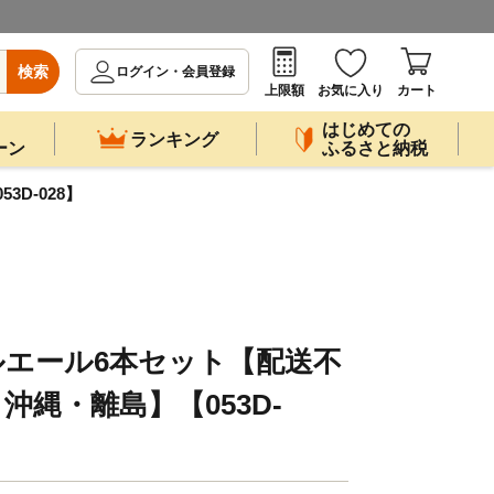
検索
ログイン・会員登録
上限額
お気に入り
カート
はじめての
ランキング
ーン
ふるさと納税
D-028】
ペールエール6本セット【配送不
沖縄・離島】【053D-