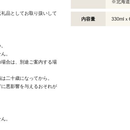
※北海道
返礼品としてお取り扱いして
内容量
330mlｘ
い。
せん。
の場合は、別途ご案内する場
酒は二十歳になってから。
に悪影響を与えるおそれが
せん。