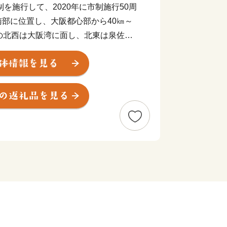
制を施行して、2020年に市制施行50周
部に位置し、大阪都心部から40㎞～
の北西は大阪湾に面し、北東は泉佐野
、そして南東は和歌山県岩出市、紀の川
北約11㎞、東西約8㎞の広がりをみ
、市域に関西国際空港の約1/3を含みま
平地部および臨海部からなり、南部の
る和泉山脈があり、丘陵部から平野部に
みと新たに開発された住宅が混在してい
、水なす、里芋、花き等、泉州特産の
。関西国際空港の対岸のりんくうタウン
めとする事業所が集積し、岡田と樽井に