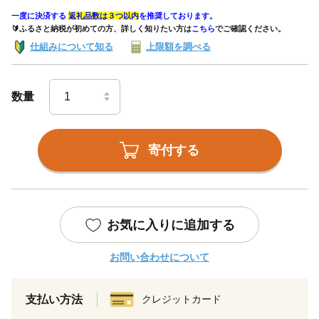
一度に決済する
返礼品数は３つ以内
を推奨しております。
🔰ふるさと納税が初めての方、詳しく知りたい方は
こちら
でご確認ください。
仕組みについて知る
上限額を調べる
数量
寄付する
お気に入りに追加する
お問い合わせについて
支払い方法
クレジットカード