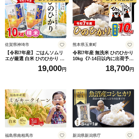
佐賀県神埼市
熊本県玉東町
【令和7年産】ごはんソムリ
令和7年産 無洗米 ひのひかり
エが厳選 白米 ひのひかり 10
10kg《7-14日以内に出荷予定
kg【神埼市産 米 お米 精米 白
(土日祝除く)》コメ 米 無洗米
19,000
18,700
円
円
米 10kg 5kg×2 ひのひかり ブ
令和7年産 高レビュー｜人気
ランド米 食味鑑定士】(H063
米 熊本県産米 お米 生活応援
164)
米
福島県南相馬市
新潟県新潟県庁