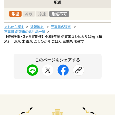
配送
常温
冷蔵
冷凍
別送不可
まちから探す
近畿地方
三重県名張市
三重県 名張市の返礼品一覧
【特A評価・3ヶ月定期便】令和7年産 伊賀米コシヒカリ15kg（精
米） お米 米 白米 こしひかり ごはん 三重県 名張市
このページをシェアする