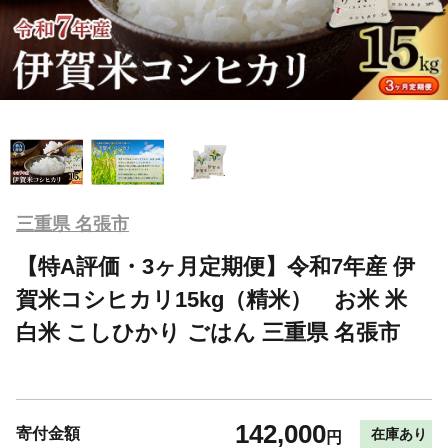
三重県 名張市
【特A評価・3ヶ月定期便】令和7年産 伊
賀米コシヒカリ15kg（精米） お米 米
白米 こしひかり ごはん 三重県 名張市
142,000
寄付金額
在庫あり
円