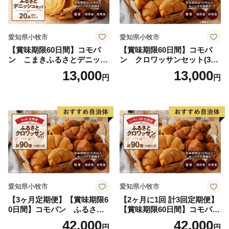
愛知県小牧市
愛知県小牧市
【賞味期限60日間】コモパ
【賞味期限60日間】コモパ
ン こまきふるさとデニッシ
ン クロワッサンセット(30
ュセット（20個入り）／災害
個入り)／災害用備蓄 保存食
13,000
13,000
円
円
用備蓄 保存食 非常食 防災グ
非常食 防災グッズにも
ッズにも
愛知県小牧市
愛知県小牧市
【3ヶ月定期便】【賞味期限6
【2ヶ月に1回 計3回定期便】
0日間】コモパン ふるさと
【賞味期限60日間】コモパ
クロワッサンセット（計90
ン ふるさとクロワッサンセ
42,000
42,000
円
円
個）／災害用備蓄 保存食 非
ット（計90個）／災害用備蓄