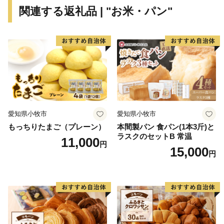
関連する返礼品 | "お米・パン"
愛知県小牧市
愛知県小牧市
もっちりたまご（プレーン）
本間製パン 食パン(1本3斤)と
ラスクのセットB 常温
11,000
円
15,000
円