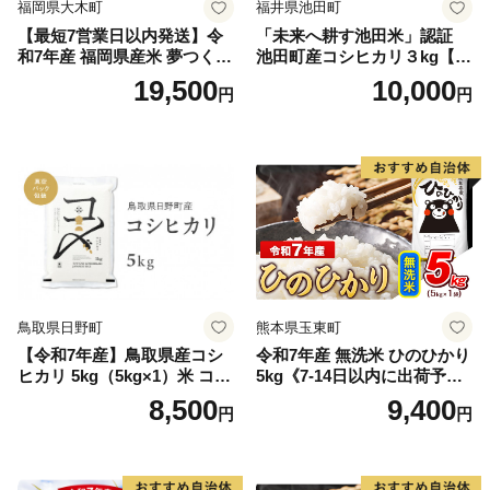
福岡県大木町
福井県池田町
【最短7営業日以内発送】令
「未来へ耕す池田米」認証
和7年産 福岡県産米 夢つくし
池田町産コシヒカリ３kg【お
15kg 精米 ※北海道・沖縄・
1人様につき３セットまで】
19,500
10,000
円
円
離島は配送不可
鳥取県日野町
熊本県玉東町
【令和7年産】鳥取県産コシ
令和7年産 無洗米 ひのひかり
ヒカリ 5kg（5kg×1）米 コシ
5kg《7-14日以内に出荷予定
ヒカリ こしひかり お米 白米
(土日祝除く)》コメ 米 無洗米
8,500
9,400
円
円
精米 5キロ おこめ こめ コメ
高レビュー｜人気米 熊本県
真空パック包装 真空包装 長
産米 お米 生活応援米
期保存 単一原料米 鳥取県日
野町産 Elevation