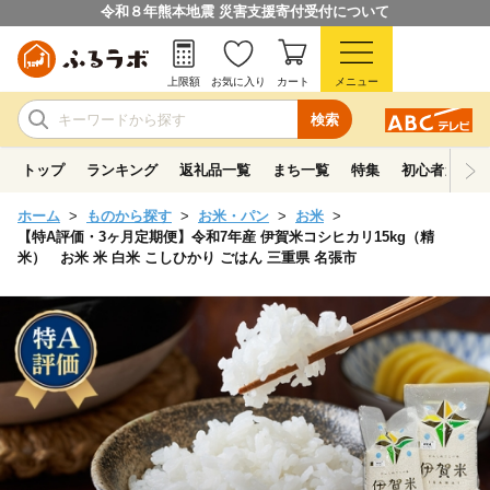
令和８年熊本地震 災害支援寄付受付について
上限額
お気に入り
カート
メニュー
検索
トップ
ランキング
返礼品一覧
まち一覧
特集
初心者ガイド
ホーム
ものから探す
お米・パン
お米
【特A評価・3ヶ月定期便】令和7年産 伊賀米コシヒカリ15kg（精
米） お米 米 白米 こしひかり ごはん 三重県 名張市