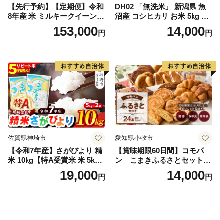
【先行予約】【定期便】令和
DH02 「無洗米」 新潟県 魚
8年産 米 ミルキークイーン
沼産 コシヒカリ お米 5kg こ
白米 45kg (5kg×9回) | ミルキ
しひかり 精米 米（お米の美
153,000
14,000
円
円
ークイーン 米5kg 福島 福島
味しい炊き方ガイド付き）
県産 福島産 精米 お米 米 コ
メ 武田ファーム サムランド
福島県 南相馬市 cu006-ae
佐賀県神埼市
愛知県小牧市
【令和7年産】さがびより 精
【賞味期限60日間】コモパ
米 10kg【特A受賞米 米 5kg×
ン こまきふるさとセット
2袋 お米 コメ こめ 国産 美味
（24個入り）／災害用備蓄
19,000
14,000
円
円
しい ブランド米 人気 ランキ
保存食 非常食 防災グッズに
ング 増田米穀】(H015224)
も