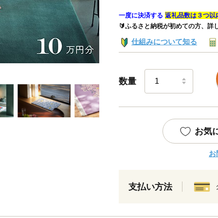
一度に決済する
返礼品数は３つ以
🔰ふるさと納税が初めての方、詳
仕組みについて知る
数量
お気
お
支払い方法