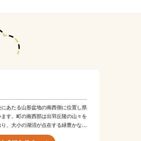
央にあたる⼭形盆地の南⻄側に位置し県
います。町の南⻄部は出⽻丘陵の⼭々を
おり、⼤小の湖沼が点在する緑豊かな森
景観をつくりだしています。町の北東部