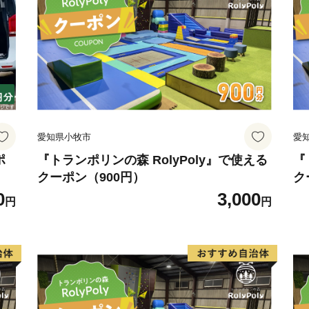
愛知県小牧市
愛
ポ
『トランポリンの森 RolyPoly』で使える
『
クーポン（900円）
ク
0
3,000
円
円