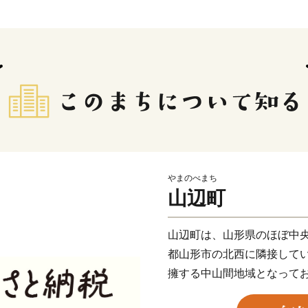
やまのべまち
山辺町
山辺町は、⼭形県のほぼ中
都⼭形市の北⻄に隣接して
擁する中⼭間地域となって
林や湧⽔などが美しい⾃然