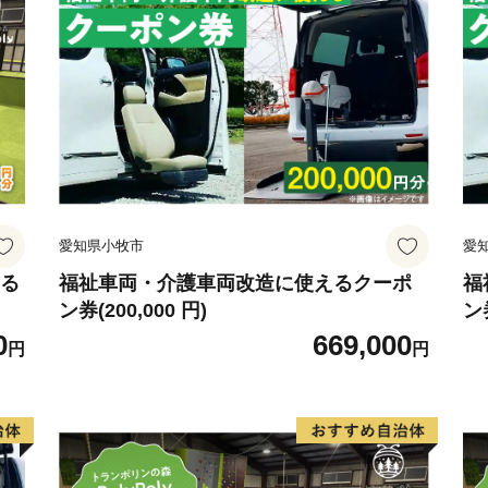
愛知県小牧市
愛
える
福祉車両・介護車両改造に使えるクーポ
福
ン券(200,000 円)
ン券
0
669,000
円
円