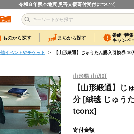
令和８年熊本地震 災害支援寄付受付について
番組･特集
ものから探す
まちから探す
キャンペ
の他イベントやチケット
【山形緞通】じゅうたん購入引換券 10万円分
山形県 山辺町
【山形緞通】じゅ
分 [絨毯 じゅうた
tconx]
寄付金額