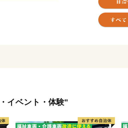
は市街地を形成し、南北に
となっており、市街地周辺
かした稲作や果樹栽培が盛
行・イベント・体験"