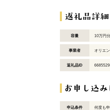
容量
10万円
事業者
オリエン
返礼品ID
6685529
申込条件
何度も申