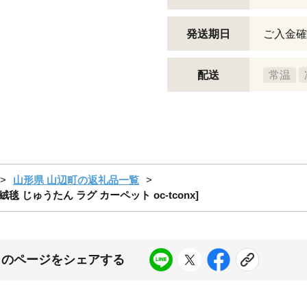
発送期日
ご入金確
配送
常温
山形県 山辺町の返礼品一覧
 じゅうたん ラグ カーペット oc-tconx]
このページをシェアする