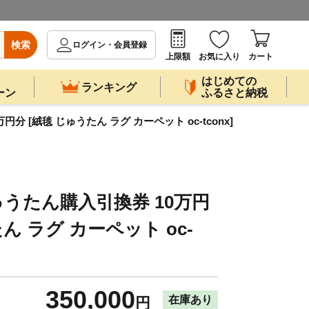
検索
ログイン・会員登録
上限額
お気に入り
カート
はじめての
ランキング
ーン
ふるさと納税
 [絨毯 じゅうたん ラグ カーペット oc-tconx]
うたん購入引換券 10万円
ん ラグ カーペット oc-
350,000
在庫あり
円