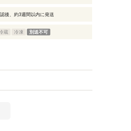
認後、約3週間以内に発送
冷蔵
冷凍
別送不可