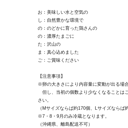
お：美味しい水と空気の
し：自然豊かな環境で
の：のどかに育った鶏さんの
の：濃厚たまごに
た：沢山の
ま：真心込めました
ご：ご賞味ください
【注意事項】
※卵の大きさにより内容量に変動が出る場
但し、当初の個数より少なくなることはご
さい。
（Mサイズならば約170個、Lサイズならば
※7・8・9月のみ冷蔵となります。
（沖縄県、離島配送不可）