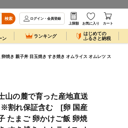
検索
ログイン・会員登録
上限額
お気に入り
カート
はじめての
ランキング
ーン
ふるさと納税
 卵焼き 親子丼 目玉焼き すき焼き オムライス オムレツ ス
富士山の麓で育った産地直送
個 ※割れ保証含む [卵 国産
子 たまご 卵かけご飯 卵焼