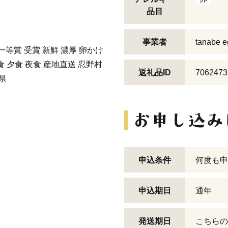
品目
事業者
tanabe e
 一等賞 受賞 新鮮 濃厚 卵かけ
食 夕食 夜食 産地直送 忍野村
返礼品ID
7062473
県
申込条件
何度も申
申込期日
通年
発送期日
こちらの