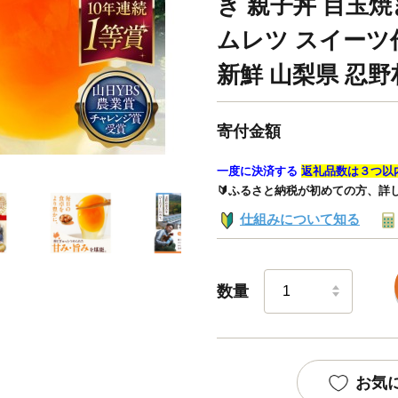
き 親子丼 目玉焼
ムレツ スイーツ作
新鮮 山梨県 忍野
寄付金額
一度に決済する
返礼品数は３つ以
🔰ふるさと納税が初めての方、詳
仕組みについて知る
数量
お気