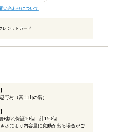
問い合わせについて
クレジットカード
】
忍野村（富士山の麓）
】
0個+割れ保証10個 計150個
きさにより内容量に変動が出る場合がご