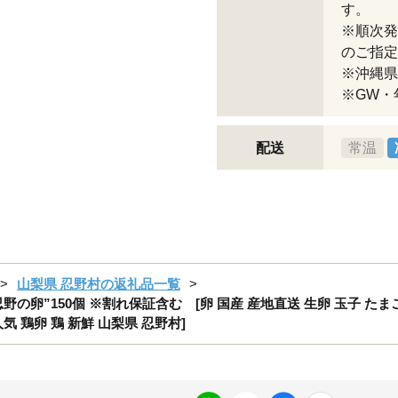
す。
※順次発
のご指定
※沖縄県
※GW・
配送
常温
山梨県 忍野村の返礼品一覧
の卵”150個 ※割れ保証含む [卵 国産 産地直送 生卵 玉子 たま
気 鶏卵 鶏 新鮮 山梨県 忍野村]