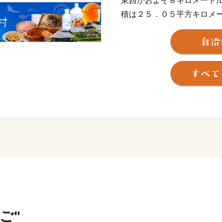
東西がおよそ８キロメート
積は２５．０５平方キロメ
南西に富士山の裾野が広が
も山梨百名山の石割山とい
の所にある高原の村です。
山中湖から流れ出る桂川と
流れており、湧水が豊富で
遺産の構成資産の忍野八海
性のさわやかな気候、動植
係にある忍野には自然の魅
ぜひ、忍野村の応援をよろ
■□■…………………………
返礼品のお問い合わせはこ
ご"