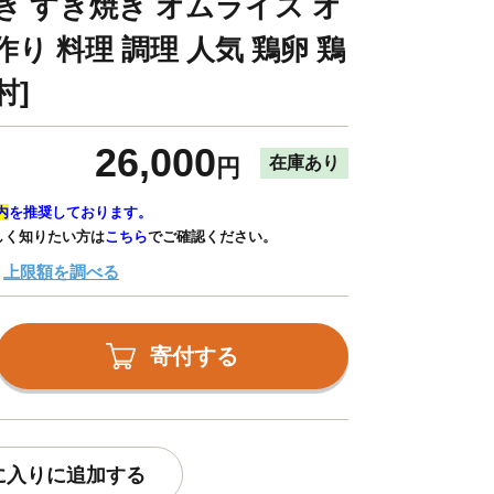
き すき焼き オムライス オ
り 料理 調理 人気 鶏卵 鶏
村]
26,000
在庫あり
円
内
を推奨しております。
しく知りたい方は
こちら
でご確認ください。
上限額を調べる
寄付する
に入りに追加する