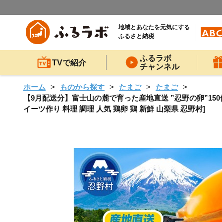
地域とあなたを元気にする
ふるさと納税
ふるラボ
TVで紹介
チャンネル
ホーム
ものから探す
たまご
たまご
【9月配送分】富士山の麓で育った産地直送 ”忍野の卵”150個
イーツ作り 料理 調理 人気 鶏卵 鶏 新鮮 山梨県 忍野村]