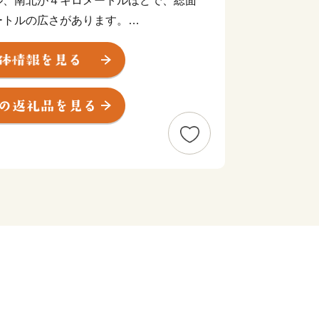
ル、南北が４キロメートルほどで、総面
ートルの広さがあります。
り、北には山梨県百名山の杓子山、東に
った山々に囲まれた標高９３６メートル
その支流に新名庄川の２つの川が東西に
、平成２５年６月に登録された世界文化
があり、富士を配した美しい景観、大陸
物の豊かな生態など、富士山と密接な関
力がいっぱいです。
しくお願いいたします。
…………………………
ちらへ