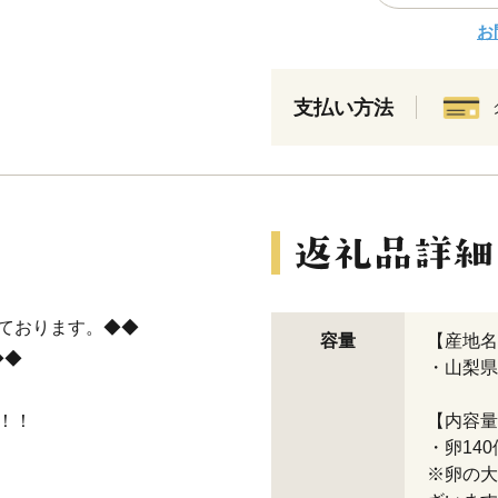
お
支払い方法
ております。◆◆
容量
【産地名
◆◆
・山梨県
賞！！
【内容量
・卵14
※卵の大