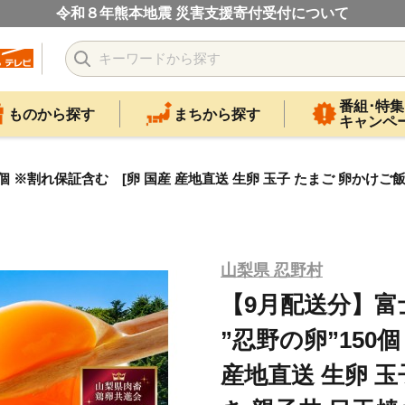
令和８年熊本地震 災害支援寄付受付について
番組･特集
ものから探す
まちから探す
キャンペ
 ※割れ保証含む [卵 国産 産地直送 生卵 玉子 たまご 卵かけご飯
山梨県 忍野村
【9月配送分】
”忍野の卵”150
産地直送 生卵 玉