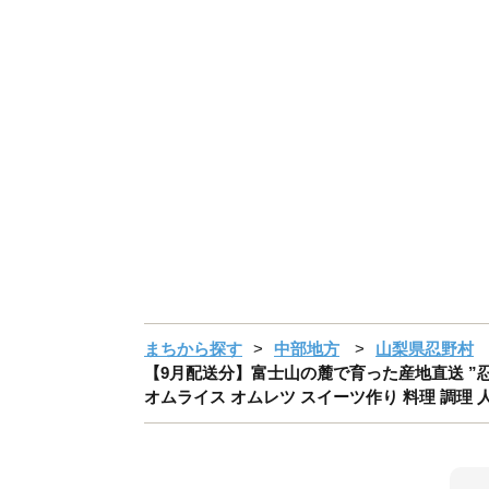
まちから探す
中部地方
山梨県忍野村
【9月配送分】富士山の麓で育った産地直送 ”忍野
オムライス オムレツ スイーツ作り 料理 調理 人