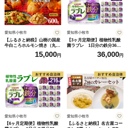
愛知県小牧市
愛知県小牧市
【ふるさと納税】山樹の国産
【3ヶ月定期便】植物性乳酸
牛白ころホルモン焼き（丸
菌ラブレ 1日分の鉄分36本
腸）味付 600g
（計108本） [052S10-T]
15,000
36,000
円
円
愛知県小牧市
愛知県小牧市
【6ヶ月定期便】植物性乳酸
【ふるさと納税】名古屋コー