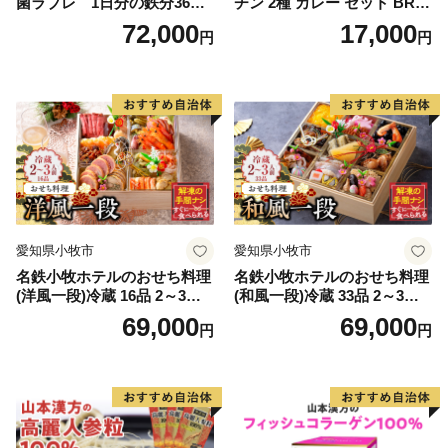
菌ラブレ 1日分の鉄分36本
チン 2種 カレー セット BRIC
（計216本） [052S11-T]
K CAFE ブリックカフェ グ
72,000
17,000
円
円
リーンカレー バターチキン
カレー スパイシー もも肉 人
気 カフェ 電子レンジOK ボ
イル カレーライス 簡単調理
お取り寄せグルメ 時短飯 愛
知県 小牧市 送料無料
愛知県小牧市
愛知県小牧市
名鉄小牧ホテルのおせち料理
名鉄小牧ホテルのおせち料理
(洋風一段)冷蔵 16品 2～3人
(和風一段)冷蔵 33品 2～3人
前 2027年【数量限定 お申込
前 2027年【数量限定 お申込
69,000
69,000
円
円
期限12/15】 解凍不要 ホテル
期限12/15】 解凍不要 ホテル
特製 伝統 おせち 2027 おせち
特製 伝統 おせち 2027 おせち
料理 小牧市 お節 冷蔵おせち
料理 小牧市 お節 冷蔵おせち
人気 新春 迎春おせち 定番お
人気 新春 迎春おせち 定番お
せち 本格おせち 洋風おせち
せち 本格おせち 和風おせち
縁起物おせち 12月31日 お届
縁起物おせち 12月31日 お届
け お正月 お取り寄せ
け お正月 お取り寄せ