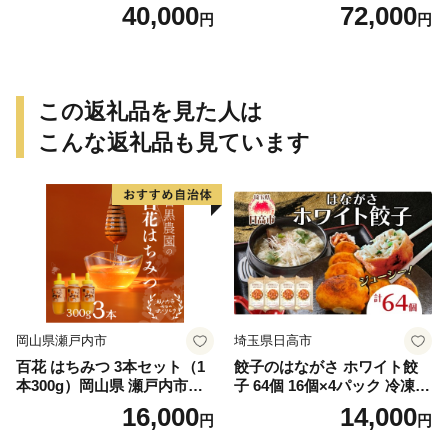
参粒
分36本（計216本） [052S07-
40,000
72,000
円
円
T]
この返礼品を見た人は
こんな返礼品も見ています
岡山県瀬戸内市
埼玉県日高市
百花 はちみつ 3本セット（1
餃子のはながさ ホワイト餃
本300g）岡山県 瀬戸内市産
子 64個 16個×4パック 冷凍
石黒農園 ヨーグルト パン 砂
中華 点心 B級グルメ ご当地
16,000
14,000
円
円
糖の代わり 香り高い いい香
野菜 おつまみ おかず 簡単調
り 季節の花の蜜 トンガリ容
理 時短 リピート 保存 豚肉