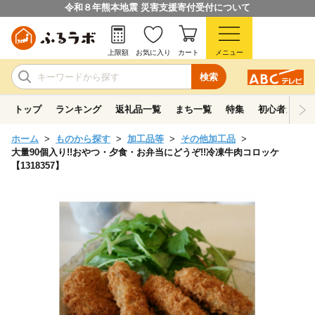
令和８年熊本地震 災害支援寄付受付について
上限額
お気に入り
カート
メニュー
検索
トップ
ランキング
返礼品一覧
まち一覧
特集
初心者ガイド
ホーム
ものから探す
加工品等
その他加工品
大量90個入り!!おやつ・夕食・お弁当にどうぞ!!冷凍牛肉コロッケ
【1318357】