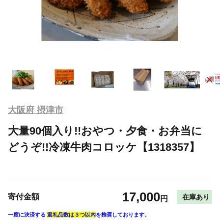
大阪府 摂津市
大量90個入り!!おやつ・夕食・お弁当に
どうぞ!!冷凍牛肉コロッケ【1318357】
17,000
寄付金額
在庫あり
円
一度に決済する
返礼品数は３つ以内
を推奨しております。