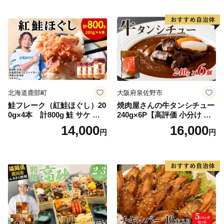
器入り
特製 ポーク 大きめ ジューシ
ー ギフト お取り寄せ 日高市
北海道鹿部町
大阪府泉佐野市
鮭フレーク（紅鮭ほぐし）20
焼肉屋さんの牛タンシチュー
0g×4本 計800g 鮭 サケ 鮭
240g×6P【高評価 小分け 惣
ほぐし サケフレーク シャケ
菜 牛たん 一人暮らし 冷凍】
14,000
16,000
円
円
フレーク 鮭フレーク