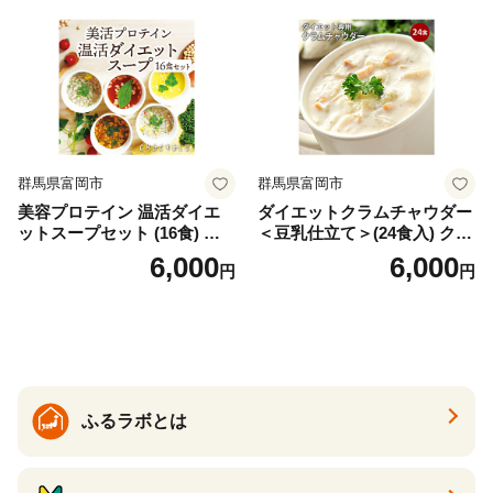
ロン [AIEN005]
群馬県富岡市
群馬県富岡市
美容プロテイン 温活ダイエ
ダイエットクラムチャウダー
ットスープセット (16食) 小
＜豆乳仕立て＞(24食入) クラ
分け スープ 食べ比べ セット
ムチャウダー 豆乳 ダイエッ
6,000
6,000
円
円
詰合せ クラムチャウダー チ
ト スープ プロテイン たんぱ
ゲ コーン ポタージュ トマト
く質 食物繊維 食品 F20E-799
温活 ダイエット 美容 プロテ
イン 食品 F20E-809
ふるラボとは