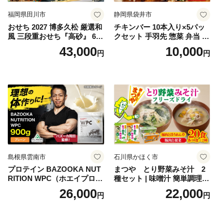
福岡県田川市
静岡県袋井市
おせち 2027 博多久松 厳選和
チキンバー 10本入り×5パッ
風 三段重おせち『高砂』 6.5
クセット 手羽先 惣菜 弁当 お
寸 3段重 2～3人前 おせち料
かず お酒 おつまみ ギフト キ
43,000
10,000
円
円
理 重箱 お正月 冷凍おせち 縁
ャンプ アウトドア キャンプ
起物 祝箸付 福岡 お節 オセチ
飯 保存食 非常食 鶏肉 肉 お
oseti osechi お祝い 迎春おせ
肉 鶏 人気 厳選 静岡県袋井市
ち 本格おせち おせち予約 年
末 年始 お取り寄せ 新春 贅沢
おせち こだわりおせち 惣菜
老舗おせち ふるさと納税お
せち 御節 お節料理 正月 調理
不要 おせち料理2027
島根県雲南市
石川県かほく市
プロテイン BAZOOKA NUT
まつや とり野菜みそ汁 2
RITION WPC（ホエイプロテ
種セット | 味噌汁 簡単調理
イン）＜プレーン＞ 900g｜
お味噌 おみそ みそ とり野菜
26,000
22,000
円
円
バズーカ岡田監修・植物由来
時短料理 時短ごはん ご当地
の甘味料使用・国内製造 島
フリーズドライ
根県雲南市/株式会社アルプ