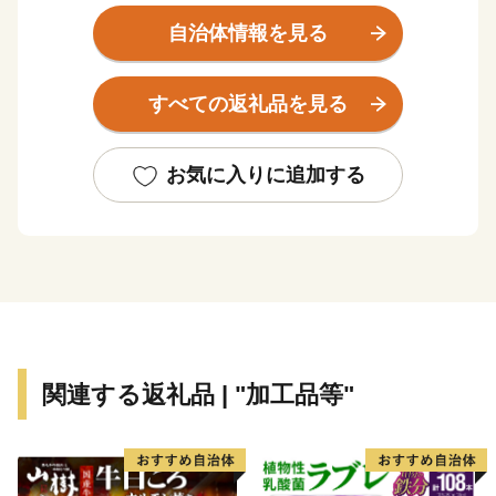
また、都心に近く通勤通学の利便性が良いだけではな
自治体情報を見る
く、「新幹線鳥飼車両基地」「阪急電鉄正雀工場」もあ
り、鉄道好きの方にもに愛されています。
すべての返礼品を見る
約4,000の中小企業があり、「摂津優品（せっつすぐれ
もん）」として、中小企業の優れた技術を活かした商品
がたくさんあります。
お気に入りに追加する
関連する返礼品 | "加工品等"