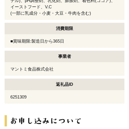
テル)、pH調整剤、乳化剤、膨脹剤、着色料(ココア)、
イーストフード、V.C
(一部に乳成分・小麦・大豆・牛肉を含む)
消費期限
■賞味期限:製造日から365日
事業者
マントミ食品株式会社
返礼品ID
6251309