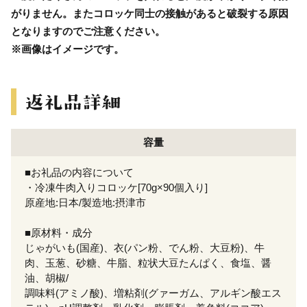
がりません。またコロッケ同士の接触があると破裂する原因
となりますのでご注意ください。
※画像はイメージです。
容量
■お礼品の内容について
・冷凍牛肉入りコロッケ[70g×90個入り]
原産地:日本/製造地:摂津市
■原材料・成分
じゃがいも(国産)、衣(パン粉、でん粉、大豆粉)、牛
肉、玉葱、砂糖、牛脂、粒状大豆たんぱく、食塩、醤
油、胡椒/
調味料(アミノ酸)、増粘剤(グァーガム、アルギン酸エス