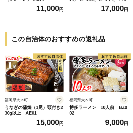
産 お土産 土産 丹波大納言小
11,000
17,000
円
円
豆 抹茶 林檎 りんご 慶事 お
祝い 法事 法要 詰め合わせ お
取り寄せ 瓢箪 豊臣秀吉 焼印
個包装 贈り物 老舗 お茶菓子
この自治体のおすすめの返礼品
福岡県大木町
福岡県大木町
うなぎの蒲焼（1尾）頭付き2
博多ラーメン 10人前 BZ0
30g以上 AE01
02
15,000
9,000
円
円