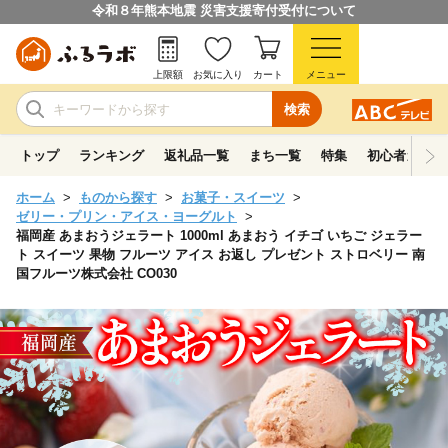
令和８年熊本地震 災害支援寄付受付について
上限額
お気に入り
カート
メニュー
検索
トップ
ランキング
返礼品一覧
まち一覧
特集
初心者ガイド
ホーム
ものから探す
お菓子・スイーツ
ゼリー・プリン・アイス・ヨーグルト
福岡産 あまおうジェラート 1000ml あまおう イチゴ いちご ジェラー
ト スイーツ 果物 フルーツ アイス お返し プレゼント ストロベリー 南
国フルーツ株式会社 CO030