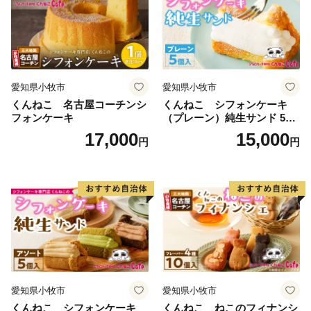
愛知県小牧市
愛知県小牧市
くんねこ 名古屋コーチンシ
くんねこ シフォンケーキ
フォンケーキ
（プレーン）純生サンド 5個
入
17,000
15,000
円
円
愛知県小牧市
愛知県小牧市
くんねこ シフォンケーキ
くんねこ ねこのフィナンシ