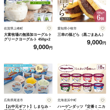
佐賀県上峰町
愛知県小牧市
大富牧場の無添加ヨーグルト
三幸の福どら（黒ごまあん）
グリークヨーグルト 450g×2
9,000
円
9,000
円
広島県尾道市
北海道浜中町
【お中元ギフト】しまなみ・
ハーゲンダッツ『定番ミニカ