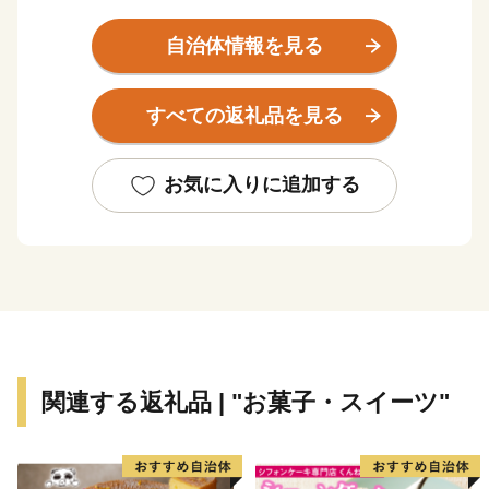
市、と町境をなしています。
福岡市から西鉄天神大牟田線を利用すると約1時間、車
自治体情報を見る
で九州自動車道（八女インターチェンジ）を利用すると
約50分の距離にあります。
すべての返礼品を見る
温暖多雨の穏やかな気候にくわえて、町全体が標高4〜5
メートルのほぼ平坦な理想的な田園地帯となっていま
す。また、町の総面積の約14％を占める堀（クリーク）
お気に入りに追加する
が、町全域を縦横無尽に張り巡らしており、その歴史は
荘園時代にまで遡るほど、かつてから日本屈指のクリー
ク地帯です。
関連する返礼品 | "お菓子・スイーツ"