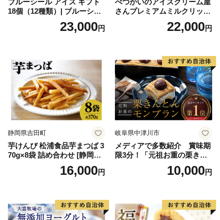
ブルーシール アイス ギフト
べつかいのアイスクリーム屋
18個（12種類）| ブルーシー
さんプレミアムミルクリッチ
ルアイス ブルーシールアイ
12個（AP-01）（ 北海道アイ
23,000
22,000
円
円
スクリーム 着日指定可能 送
ス 北海道産アイス アイス ア
料無料 ジェラート 沖縄県 バ
イススイーツ アイスクリー
ースデー 贈り物 プレゼント
ム 北海道産アイスクリーム
誕生日 カップ 詰め合わせ バ
道産アイス 道産アイスクリ
ラエティ | バニラ チョコレー
ーム ギフト 詰合せ 詰め合わ
ト ストロベリー ピスタチオ
せ ふるさと納税 ）
バニラ＆クッキー ウベ 沖縄
紅イモ 塩ちんすこう 沖縄シ
ークヮーサー 沖縄黒糖 琉球
ロイヤルミルクティ 沖縄パ
イン
静岡県吉田町
岐阜県中津川市
芋けんぴ 松浦食品芋まつば 3
メディアで多数紹介 賞味期
70g×8袋 詰め合わせ [静岡伊
限3分！「元祖お重の栗きん
勢丹(松浦食品) 静岡県 吉田町
とんモンブラン」 【未来の
16,000
10,000
円
円
22424274] 芋ケンピ セット
ご褒美】スイーツ 栗 モンブ
小袋 個包装 小分け
ラン くりきんとん デザート
ご褒美 お取り寄せ くり お菓
子 菓子 F4N-2298