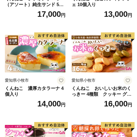
（アソート）純生サンド 5個
ェ 10個入り
入
17,000
13,000
円
円
愛知県小牧市
愛知県小牧市
くんねこ 濃厚カタラーナ 4
くんねこ おいしいお米のく
個入り
っきー 4種類 クッキー グル
テンフリー
14,000
16,000
円
円