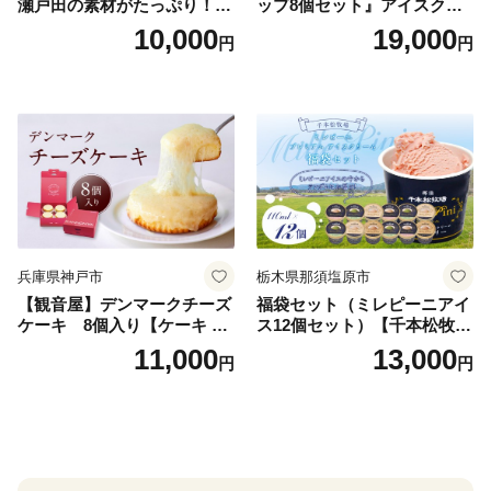
瀬戸田の素材がたっぷり！ジ
ップ8個セット』アイスクリ
ェラート8個
ーム アイス スイーツ デザー
10,000
19,000
円
円
ト_H0016-104
兵庫県神戸市
栃木県那須塩原市
【観音屋】デンマークチーズ
福袋セット（ミレピーニアイ
ケーキ 8個入り【ケーキ チ
ス12個セット）【千本松牧
ーズケーキ 人気スイーツ お
場】 ns025-014-12 【デザー
11,000
13,000
円
円
すすめスイーツ 神戸スイー
ト 詰め合わせ ギフト】
ツ 新感覚チーズケーキ おす
すめケーキ 兵庫県 神戸市 D0
910-17】