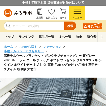
令和８年熊本地震 災害支援寄付受付について
上限額
お気に入り
カート
メニュー
検索
トップ
ランキング
返礼品一覧
まち一覧
特集
初心者ガイド
ホーム
ものから探す
ファッション
小物・カバン・アクセサリー
高級ラムウールブランケット ガンクラブチェックグレー 裏グレー
70×100cm ラム ウール チェック ギフト プレゼント クリスマス バレン
タイン ホワイトデー お返し 冬 高級 毛布 ひざかけ ひざ掛け 三甲テキ
スタイル 岐阜県 大垣市