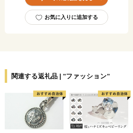
もあります。
また、水まんじゅうをはじめとした和菓子も親しまれて
おり、風土と文化が息づく大垣市ならではの魅力が広が
お気に入りに追加する
っています。
大垣市からお届けする飛騨牛は、きめ細やかな霜降りと
とろけるような口どけが魅力で、見た目にも美しく、ご
自宅用はもちろん贈答用にもおすすめです。
焼肉、しゃぶしゃぶ、ステーキなどで、その上質な旨み
をご堪能ください。
関連する返礼品 | "ファッション"