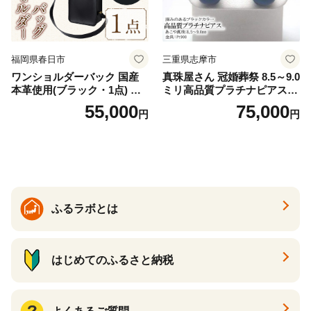
福岡県春日市
三重県志摩市
ワンショルダーバック 国産
真珠屋さん 冠婚葬祭 8.5～9.0
本革使用(ブラック・1点) 鞄
ミリ高品質プラチナピアス P
バック バッグ カバン レザー
t900 志摩産アコヤ真珠 ブラ
55,000
75,000
円
円
国産 日本製 牛革 黒 革 革製
ックパール 黒真珠
品 手作り 男性 女性 レディー
ス メンズ【ksg1307-bk】【Z
enis】
ふるラボとは
はじめてのふるさと納税