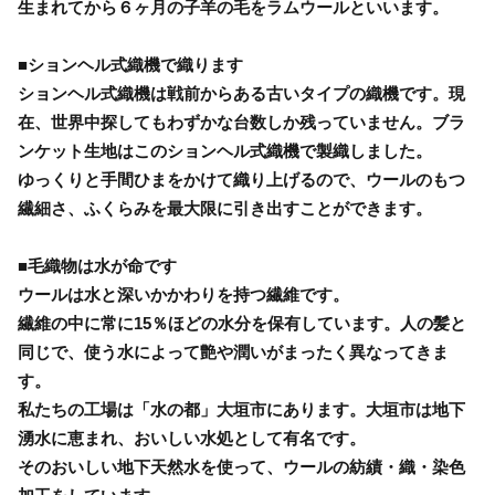
生まれてから６ヶ月の子羊の毛をラムウールといいます。
■ションヘル式織機で織ります
ションヘル式織機は戦前からある古いタイプの織機です。現
在、世界中探してもわずかな台数しか残っていません。ブラ
ンケット生地はこのションヘル式織機で製織しました。
ゆっくりと手間ひまをかけて織り上げるので、ウールのもつ
繊細さ、ふくらみを最大限に引き出すことができます。
■毛織物は水が命です
ウールは水と深いかかわりを持つ繊維です。
繊維の中に常に15％ほどの水分を保有しています。人の髪と
同じで、使う水によって艶や潤いがまったく異なってきま
す。
私たちの工場は「水の都」大垣市にあります。大垣市は地下
湧水に恵まれ、おいしい水処として有名です。
そのおいしい地下天然水を使って、ウールの紡績・織・染色