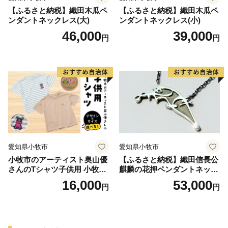
【ふるさと納税】織田木瓜ペ
【ふるさと納税】織田木瓜ペ
ンダントネックレス(大)
ンダントネックレス(小)
46,000
39,000
円
円
愛知県小牧市
愛知県小牧市
小牧市のアーティスト奥山優
【ふるさと納税】織田信長公
さんのTシャツ子供用 小牧市
麒麟の花押ペンダントネック
制70周年記念
レス
16,000
53,000
円
円