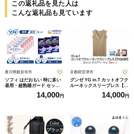
この返礼品を見た人は
こんな返礼品も見ています
香川県観音寺市
京都府宮津市
ソフィ はだおもい 特に多い
グンゼ YG in.T カットオフク
昼用・超熟睡ガード セット
ルーネックスリーブレス【Y
羽付き ナプキン 生理用品 サ
V2618P】Lサイズ クリアベ
14,000
14,000
円
円
ニタリー ユニ・チャーム
ージュ3枚セット [№5716-04
32]