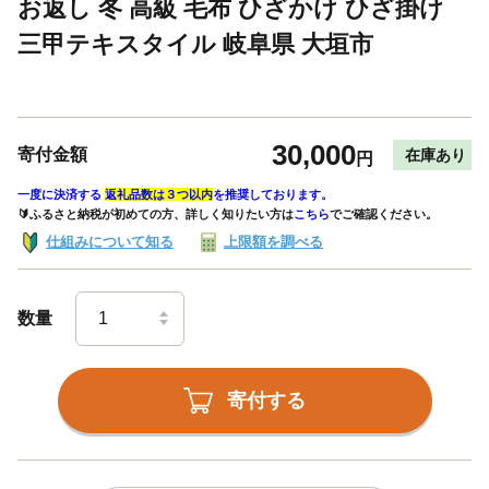
お返し 冬 高級 毛布 ひざかけ ひざ掛け
三甲テキスタイル 岐阜県 大垣市
30,000
寄付金額
在庫あり
円
一度に決済する
返礼品数は３つ以内
を推奨しております。
🔰ふるさと納税が初めての方、詳しく知りたい方は
こちら
でご確認ください。
仕組みについて知る
上限額を調べる
数量
寄付する