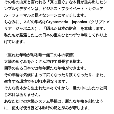
その名の由来と言われる「真っ直ぐ」な木目が生み出したシ
ンプルなデザインは、ビジネス・プライベート・カジュア
ル・フォーマルと様々なシーンにマッチします。
ちなみに、スギの学名はCryptomeria japonica（クリプトメ
リア ジャポニカ）、「隠れた日本の財産」を意味します。
私たちが厳選したこの日本の宝をひとつずつ吟味して作り上
げています。
〈重ねた年輪が彩る唯一無二の木の表情〉
太陽のめぐみをたくさん浴びて成長する樹木。
四季のある日本では毎年新たな年輪ができます。
その年輪は気候によって広くなったり狭くなったり、また、
生育する環境でも1本1本異なります。
そんな樹木から生まれた木材ですから、世の中にふたつと同
じ木目はありません。
あなただけの木製システム手帳は、新たな年輪を刻むよう
に、使えば使うほど木独特の艶と深みが増します。