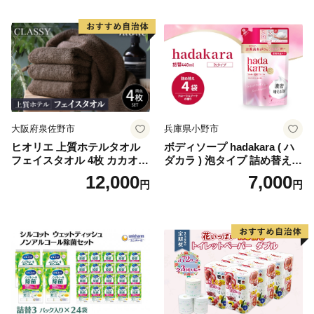
国産 新生活 ダブル SDGs 備
蓄 防災 エコ 消耗品 生活雑貨
生活用品 無香料 トイレット
ペーパー ダブル といれっと
ぺーぱー トイレ クレシア ト
イレットペーパー [BDBH002
-1]
大阪府泉佐野市
兵庫県小野市
ヒオリエ 上質ホテルタオル
ボディソープ hadakara ( ハ
フェイスタオル 4枚 カカオ
ダカラ ) 泡タイプ 詰め替え 4
【タオル 泉州タオル 吸水 普
40ml×4袋 ボディーソープ 泡
12,000
7,000
円
円
段使い 無地 シンプル 日用品
ボディソープ 泡 日用品 消耗
ふわふわ ふかふか 家族 たお
品 バス用品 大容量 いい 匂い
る 一人暮らし】
ボディ 保湿 LION ライオン
泡石鹸 石鹸 兵庫 兵庫県 小野
市