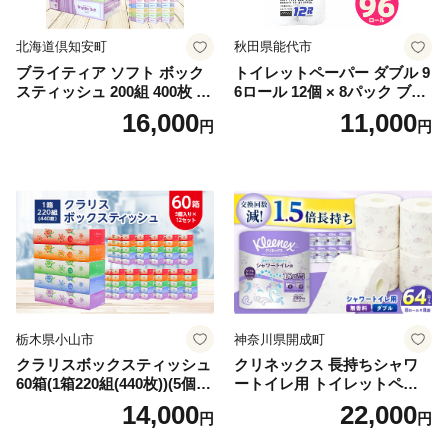
北海道倶知安町
秋田県能代市
ブライティア ソフト ボック
トイレットペーパー ダブル 9
スティッシュ 200組 400枚 60
6ロール 12個 × 8パック ブラ
箱 日本製 まとめ買い ティッ
ンカ 再生紙 100％ 芯あり 日
16,000
11,000
円
円
シュ リサイクル 長持 防災 常
用品 消耗品 無香料 生活用品
備品 日用雑貨 消耗品 生活必
備蓄 秋田県 能代市 送料無料
需品 備蓄 ペーパー 紙 北海道
《能代製紙》
倶知安町 日用品
栃木県小山市
神奈川県開成町
クラリスボックスティッシュ
クリネックス 長持ちシャワ
60箱(1箱220組(440枚))(5個入
ートイレ用 トイレットペー
り×12セット)【1256759】
パー（ダブル）64ロール(8ロ
14,000
22,000
円
円
ール×8パック) 開成町 トイレ
ットペーパーダブル 日用品