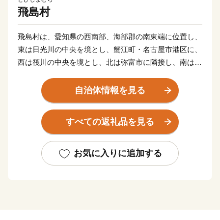
飛島村
飛島村は、愛知県の西南部、海部郡の南東端に位置し、
東は日光川の中央を境とし、蟹江町・名古屋市港区に、
西は筏川の中央を境とし、北は弥富市に隣接し、南は伊
勢湾の最北部に面しています。
全体の面積は約22.43ｋ㎡と小さな村ですが、北部は農
自治体情報を見る
村地帯、南部は臨海工業地帯となっており、昔ながらの
田園風景と、名古屋港を中心とした貿易の拠点としての
すべての返礼品を見る
機能が共存している村です。
農村地帯では、水稲・麦・露地野菜・温室野菜・花卉等
の栽培が盛んに行われています。また、一部では金魚の
お気に入りに追加する
養殖も行われています。
臨海工業地帯には、輸送関連会社・倉庫会社・木材関連
事業所・鉄鋼関連事業所・火力発電所等が立地してお
り、名古屋港の物流の重要な地位となっています。
皆様からの応援を心よりお待ちしております。