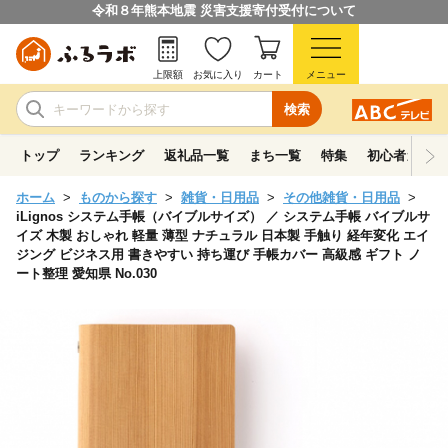
令和８年熊本地震 災害支援寄付受付について
上限額
お気に入り
カート
メニュー
検索
トップ
ランキング
返礼品一覧
まち一覧
特集
初心者ガイド
ホーム
ものから探す
雑貨・日用品
その他雑貨・日用品
iLignos システム手帳（バイブルサイズ） ／ システム手帳 バイブルサ
イズ 木製 おしゃれ 軽量 薄型 ナチュラル 日本製 手触り 経年変化 エイ
ジング ビジネス用 書きやすい 持ち運び 手帳カバー 高級感 ギフト ノ
ート整理 愛知県 No.030