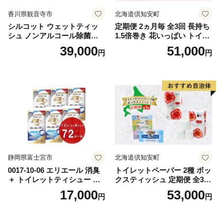
香川県観音寺市
北海道倶知安町
シルコット ウェットティッ
定期便 2ヵ月毎 全3回 長持ち
シュ ノンアルコール除菌詰
1.5倍巻き 花いっぱい トイレ
替（43枚×3P）×24袋 日用品
ットペーパー ダブル 45ｍ 計
39,000
51,000
円
円
おもちゃ 拭き取り 手拭き 外
72ロール 全18種 花柄 プリン
出時 お出かけ時 食事前 緑茶
ト ハーブ 香り付き 日本製 ま
カテキン配合
とめ買い 防災 常備品 ペーパ
ー 消耗品 備蓄 送料無料 北海
道 倶知安町 日用品
静岡県富士宮市
北海道倶知安町
0017-10-06 エリエール 消臭
トイレットペーパー 2種 ボッ
＋ トイレットティシュー し
クスティッシュ 定期便 全3
っかり香るフレッシュクリア
回 日本製 まとめ買い 防災
17,000
53,000
円
円
の香り ダブル 12ロール×6パ
常備品 日用雑貨 消耗品 生活
ック 72ロール 25m トイレ
必需品 大容量 備蓄 リサイク
ットペーパー パルプ100％ 消
ル ティッシュ ペーパー まと