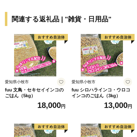
【ご注意】
関連する返礼品 | "雑貨・日用品"
・返礼品の送付は、飛島村外にお住まいの方に限らせて
いただきます。
・寄附につきましては、年度内の回数制限は現在設けて
おりません。
・返礼品のお届けには1～2ヶ月程度かかることがありま
す。
・返礼品の写真はイメージです。
愛知県小牧市
愛知県小牧市
fuu 文鳥・セキセイインコの
fuu シロハラインコ・ウロコ
ごはん（5kg）
インコのごはん（3kg）
18,000
13,000
円
円