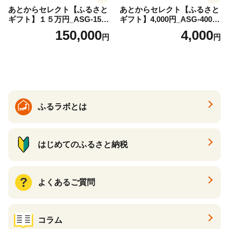
あとからセレクト【ふるさと
あとからセレクト【ふるさと
ギフト】１５万円_ASG-1500
ギフト】4,000円_ASG-4000_
00
(都城市) 後から選べる返礼品
150,000
4,000
円
円
ギフト ギフトポイント 品数2
200点以上 あとから選ぶ カタ
ログギフト カタログ ギフト
券 あとから選べる あとから
ギフト 返礼品カタログ グル
メカタログ ギフト肉 グルメ
ギフト フルーツギフト 肉 焼
ふるラボとは
酎 サーモン 野菜 魚介 海産物
うなぎ ゴルフ ふるさとチョ
イス ふるさと納税 仕組み
はじめてのふるさと納税
よくあるご質問
コラム