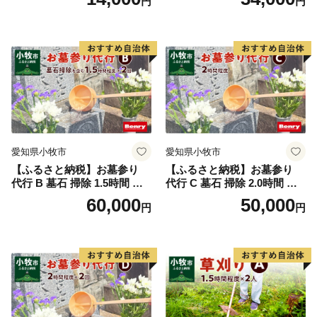
円
円
去 処分 草抜き 清掃 お手入れ
水洗い 水拭き 汚れ落とし 代
行サービス 和形墓石 洋型墓
石 デザイン墓石 愛知県 小牧
市
愛知県小牧市
愛知県小牧市
【ふるさと納税】お墓参り
【ふるさと納税】お墓参り
代行 B 墓石 掃除 1.5時間 程
代行 C 墓石 掃除 2.0時間 程
度 × 2回 お参り 献花 献香 雑
度 お参り 献花 献香 雑草 除
60,000
50,000
円
円
草 除去 処分 草抜き 清掃 お
去 処分 草抜き 清掃 お手入れ
手入れ 水洗い 水拭き 汚れ落
水洗い 水拭き 汚れ落とし 代
とし 代行サービス 和形墓石
行サービス 和形墓石 洋型墓
洋型墓石 デザイン墓石 愛知
石 デザイン墓石 愛知県 小牧
県 小牧市
市