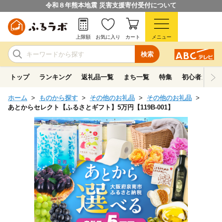
令和８年熊本地震 災害支援寄付受付について
上限額
お気に入り
カート
メニュー
検索
トップ
ランキング
返礼品一覧
まち一覧
特集
初心者ガイド
ホーム
ものから探す
その他のお礼品
その他のお礼品
あとからセレクト【ふるさとギフト】5万円【119B-001】