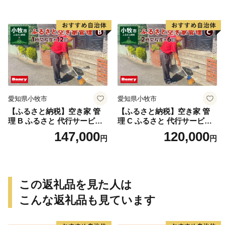
状況 完了報告 撮影 庭 田畑
カビ 目視確認 写真撮影 庭木
遊休地 空地 ベンリーさつき
の確認 防犯確認 郵便物 チェ
小牧味岡店 愛知県 小牧市
ック チラシ 回収 廃棄 提案
助言 愛知県 小牧市
愛知県小牧市
愛知県小牧市
【ふるさと納税】空き家 管
【ふるさと納税】空き家 管
理 B ふるさと 代行サービス
理 C ふるさと 代行サービス
1時間 程度 × 12回 建物 外部
2時間 程度 × 6回 建物 外部
147,000
120,000
円
円
状況 確認 2ヶ月に1回 雨漏り
状況 確認 2ヶ月に1回 雨漏り
カビ 目視確認 写真撮影 庭木
カビ 目視確認 写真撮影 庭木
の確認 防犯確認 郵便物 チェ
の確認 防犯確認 郵便物 チェ
ック チラシ 回収 廃棄 提案
ック チラシ 回収 廃棄 提案
助言 愛知県 小牧市
助言 愛知県 小牧市
この返礼品を見た人は
こんな返礼品も見ています