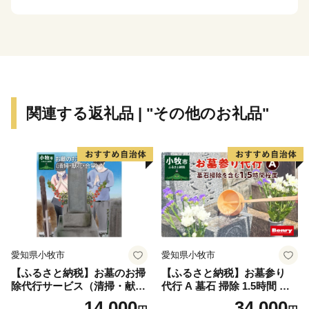
り、丘陵部から平野部にかけては、古くからの街並みと
新たに開発された住宅が混在しています。
平野部においては、玉ねぎ、水なす、里芋、花き等、
泉州特産の農作物が栽培されています。関西国際空港の
対岸のりんくうタウンでは、様々な製造業をはじめとす
関連する返礼品 | "その他のお礼品"
る事業所が集積し、岡田と樽井にある漁港では大阪湾で
とれた新鮮な海産物が水揚げされ、海岸部には
SENNAN LONG PARK（泉南ロングパーク）を設け、
にぎわいを創出し、レクリエーションゾーンとして再生
させ、泉南市のまちづくりの拠点とすることをめざして
います。
愛知県小牧市
愛知県小牧市
【ふるさと納税】お墓のお掃
【ふるさと納税】お墓参り
除代行サービス（清掃・献
代行 A 墓石 掃除 1.5時間 程
花・合掌）
度 お参り 献花 献香 雑草 除
14,000
34,000