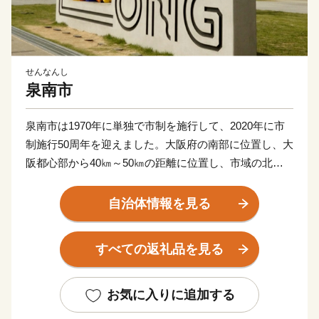
せんなんし
泉南市
泉南市は1970年に単独で市制を施行して、2020年に市
制施行50周年を迎えました。大阪府の南部に位置し、大
阪都心部から40㎞～50㎞の距離に位置し、市域の北西
は大阪湾に面し、北東は泉佐野市、田尻町、南西は阪南
市、そして南東は和歌山県岩出市、紀の川市と接してい
自治体情報を見る
ます。市域は南北約11㎞、東西約8㎞の広がりをみせ、
面積は48.98㎢であり、市域に関西国際空港の約1/3を含
すべての返礼品を見る
みます。
地形は、山地部、丘陵部、平地部および臨海部からな
お気に入りに追加する
り、南部の山地部には低い山々が連なる和泉山脈があ