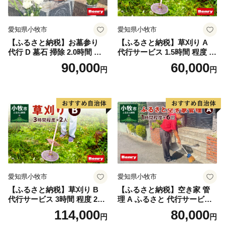
愛知県小牧市
愛知県小牧市
【ふるさと納税】お墓参り
【ふるさと納税】草刈り A
代行 D 墓石 掃除 2.0時間 程
代行サービス 1.5時間 程度 2
度 × 2回 お参り 献花 献香 雑
人作業 伐採 低草木 剪定 ゴミ
90,000
60,000
円
円
草 除去 処分 草抜き 清掃 お
拾い 清掃 雑草 除去 除草 作
手入れ 水洗い 水拭き 汚れ落
業 状況 完了報告 撮影 庭 田
とし 代行サービス 和形墓石
畑 遊休地 空地 ベンリーさつ
洋型墓石 デザイン墓石 愛知
き小牧味岡店 愛知県 小牧市
県 小牧市
愛知県小牧市
愛知県小牧市
【ふるさと納税】草刈り B
【ふるさと納税】空き家 管
代行サービス 3時間 程度 2人
理 A ふるさと 代行サービス
作業 伐採 低草木 剪定 ゴミ拾
1時間 程度 × 6回 建物 外部
114,000
80,000
円
円
い 清掃 雑草 除去 除草 作業
状況 確認 2ヶ月に1回 雨漏り