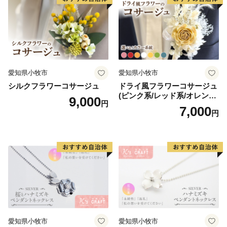
◆ 寄附金受領証明書は返礼品とは別に送付します。
愛知県小牧市
愛知県小牧市
シルクフラワーコサージュ
ドライ風フラワーコサージュ
(ピンク系/レッド系/オレンジ
9,000
円
系/ホワイト系/イエロー系/グ
7,000
円
リーン系/ブルー系）
愛知県小牧市
愛知県小牧市