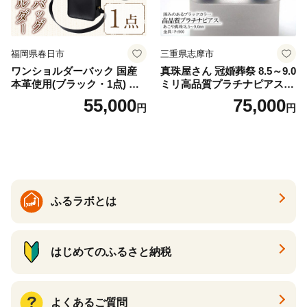
福岡県春日市
三重県志摩市
ワンショルダーバック 国産
真珠屋さん 冠婚葬祭 8.5～9.0
本革使用(ブラック・1点) 鞄
ミリ高品質プラチナピアス P
バック バッグ カバン レザー
t900 志摩産アコヤ真珠 ブラ
55,000
75,000
円
円
国産 日本製 牛革 黒 革 革製
ックパール 黒真珠
品 手作り 男性 女性 レディー
ス メンズ【ksg1307-bk】【Z
enis】
ふるラボとは
はじめてのふるさと納税
よくあるご質問