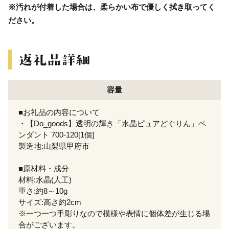
※汚れが付着した場合は、柔らかい布で優しく拭き取ってく
ださい。
容量
■お礼品の内容について
・【Do_goods】透明の輝き「水晶ピュアどぐりん」ペ
ンダント 700-120[1個]
製造地:山梨県甲府市
■原材料・成分
材料:水晶(人工)
重さ:約8～10g
サイズ:高さ約2cm
※一つ一つ手彫りなので模様や表情に個体差が生じる場
合がございます。