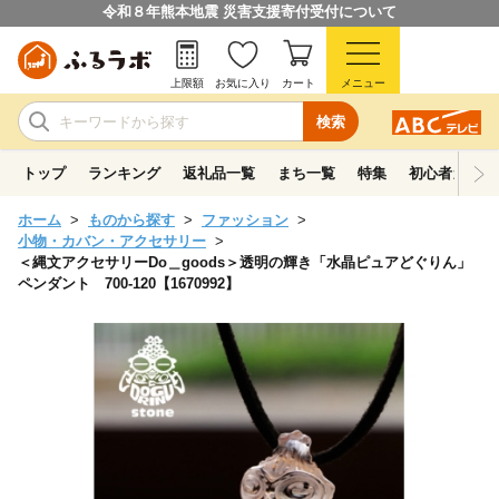
令和８年熊本地震 災害支援寄付受付について
上限額
お気に入り
カート
メニュー
検索
トップ
ランキング
返礼品一覧
まち一覧
特集
初心者ガイド
ホーム
ものから探す
ファッション
小物・カバン・アクセサリー
＜縄文アクセサリーDo＿goods＞透明の輝き「水晶ピュアどぐりん」
ペンダント 700-120【1670992】