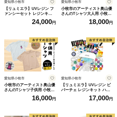
愛知県小牧市
愛知県小牧市
【リュミエラ】UVレジン フ
小牧市のアーティスト奥山優
◆ 贈呈するお礼の品(返礼品)は、山梨県以外の都道府
ァンシーセット レジンキッ
さんのTシャツ大人用 小牧市
県に在住の方にのみ送付させていただきます。
ト ハンドメイド レジンクラ
制70周年記念
24,000
18,000
円
円
フト アクセサリーキット 手
◆ 返礼品の贈呈は個人の方に限ります。(法人は対象
作り セット レジン LEDライ
外です)
ト
◆ 返礼品の贈呈は１回の申出につき１品になります。
(寄附回数の制限はありません)
◆ ふるさと納税は「寄付」となりますので、寄付のお
申込み手続きが完了した後に、寄付者様のご都合で交換
や返品をすることは致しかねます。
◆ 寄附金額に応じてお選びいただける返礼品が異なり
愛知県小牧市
愛知県小牧市
ますので、ご注意ください。
小牧市のアーティスト奥山優
【リュミエラ】UVレジン ビ
◆ 返礼品の内容を変更させていただく場合があります
さんのTシャツ子供用 小牧市
バーチェ レジンキット ハン
ので、予めご了承ください。
制70周年記念
ドメイド レジンクラフト ア
16,000
17,000
円
円
◆ 返礼品は、寄附金の納付が確認できた後、委託業者
クセサリーキット 手作り セ
ット レジン LEDライト
から直接お送りします。在庫の状況に応じて発送まで数
か月ほどお時間をいただく場合があります。