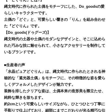
縄文時代に作られた土偶をモチーフにした、Do_goodsの愛
らしいキャラクターです。
土偶の「どぐ」と、可愛らしい響きの「りん」を組み合わせ
た『どぐりん』です。
【Do_goods(ドゥグーズ)】
縄文時代の土器や土偶のモダンなデザインと、そこに込めら
れた巧みな技に魅せられて、小さなアクセサリーを制作して
いるブランドです。
■生産者の声
「水晶ピュアどぐりん」は、縄文時代に作られたとされる神
秘的な「遮光器土偶」をモチーフに、その特徴的な姿を愛ら
しくデフォルメしたデザインが魅力です。
装飾を排したクリアな姿は、土偶本来の造形美を際立たせ、
純粋な輝きを放ちます。
約2cmという可愛らしいサイズながら、ひとつひとつ丁寧に
手彫りで仕上げており、細部にまでこだわりが光る精巧な仕