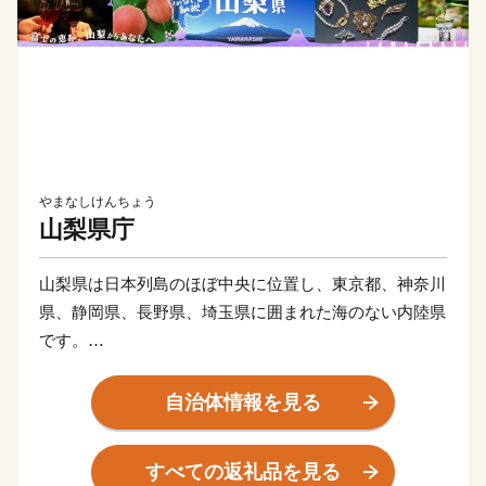
やまなしけんちょう
山梨県庁
山梨県は日本列島のほぼ中央に位置し、東京都、神奈川
県、静岡県、長野県、埼玉県に囲まれた海のない内陸県
です。
面積は日本の総面積の約100分の1にあたり、県土の約
78%を森林が占め、富士山、八ヶ岳、南アルプスなどの
自治体情報を見る
自然豊かな観光資源に恵まれています。
すべての返礼品を見る
また、豊富な水と太陽の恵みが育んださまざまな農産