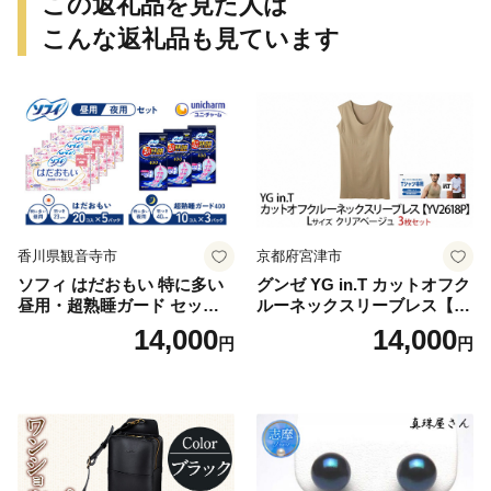
この返礼品を見た人は
こんな返礼品も見ています
香川県観音寺市
京都府宮津市
ソフィ はだおもい 特に多い
グンゼ YG in.T カットオフク
昼用・超熟睡ガード セット
ルーネックスリーブレス【Y
羽付き ナプキン 生理用品 サ
V2618P】Lサイズ クリアベ
14,000
14,000
円
円
ニタリー ユニ・チャーム
ージュ3枚セット [№5716-04
32]