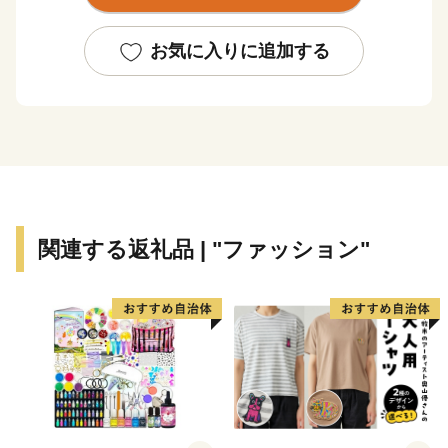
物、ワインやジュエリー、絹織物など優れた県産品が
「やまなしブランド」として、国内外で認知されていま
お気に入りに追加する
す。
特にその神秘的な魅力により日本人の心の拠り所として
愛されるとともに、外国人観光客にも高い人気を誇って
いた富士山は、
平成25年6月に世界文化遺産に登録され、世界的な価値
が認められています。
関連する返礼品 | "ファッション"
中央自動車道やJR中央線等の交通網が整い、JR中央線
の特急で新宿～甲府が90分で結ばれるなど、東京圏から
の利便性が高い地域です。
また、リニア中央新幹線の開業（予定）や中部横断自動
車道の整備等により、さらに利便性の向上が期待されて
います。