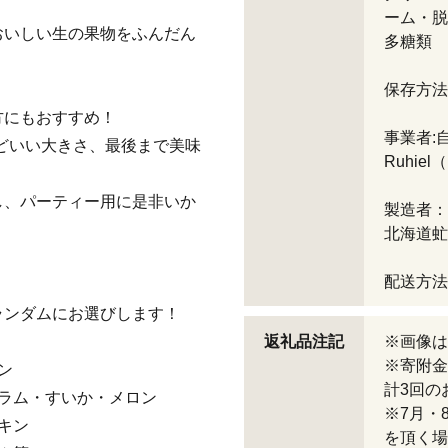
ーム・脱
おいしい生の果物をふんだん
多糖類
保存方法
方にもおすすめ！
事業者:
うどいい大きさ、最後まで美味
Ruhie
し、パーティー用に是非いか
製造者：
北海道虻
配送方法
ランダムにお選びします！
返礼品注記
※画像は
※寄附金
ン
計3回の
ラム・すいか・メロン
※7月・
キン
を頂く場