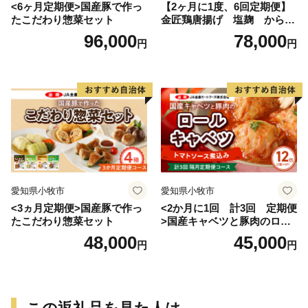
<6ヶ月定期便>国産豚で作っ
【2ヶ月に1度、6回定期便】
たこだわり惣菜セット
金匠鶏唐揚げ 塩麹 からあ
げ
96,000
78,000
円
円
愛知県小牧市
愛知県小牧市
<3ヵ月定期便>国産豚で作っ
<2か月に1回 計3回 定期便
たこだわり惣菜セット
>国産キャベツと豚肉のロー
ルキャベツ（6P入り）
48,000
45,000
円
円