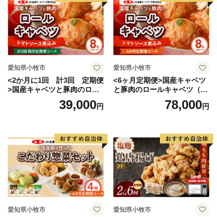
送り状記載のご依頼主様に返送させていただきますの
で、予めご了承ください。
◇一部離島にはクール便でのお届けができかねる地域が
ございます。
◇万一、お礼の品に破損・汚損・不良およびご注文と異
なる場合は、必ず状態が確認できる写真などをメールに
愛知県小牧市
愛知県小牧市
てお送りください。
<2か月に1回 計3回 定期便
<6ヶ月定期便>国産キャベツ
>国産キャベツと豚肉のロー
と豚肉のロールキャベツ（4P
ルキャベツ（4P入り）
入り）
39,000
78,000
円
円
愛知県小牧市
愛知県小牧市