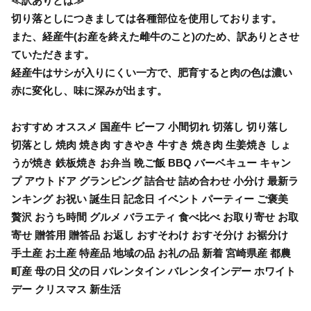
≪訳ありとは≫
切り落としにつきましては各種部位を使用しております。
また、経産牛(お産を終えた雌牛のこと)のため、訳ありとさせ
ていただきます。
経産牛はサシが入りにくい一方で、肥育すると肉の色は濃い
赤に変化し、味に深みが出ます。
おすすめ オススメ 国産牛 ビーフ 小間切れ 切落し 切り落し
切落とし 焼肉 焼き肉 すきやき 牛すき 焼き肉 生姜焼き しょ
うが焼き 鉄板焼き お弁当 晩ご飯 BBQ バーベキュー キャン
プ アウトドア グランピング 詰合せ 詰め合わせ 小分け 最新ラ
ンキング お祝い 誕生日 記念日 イベント パーティー ご褒美
贅沢 おうち時間 グルメ バラエティ 食べ比べ お取り寄せ お取
寄せ 贈答用 贈答品 お返し おすそわけ おすそ分け お裾分け
手土産 お土産 特産品 地域の品 お礼の品 新着 宮崎県産 都農
町産 母の日 父の日 バレンタイン バレンタインデー ホワイト
デー クリスマス 新生活