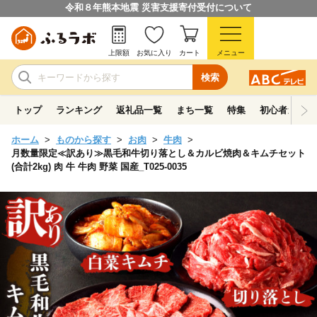
令和８年熊本地震 災害支援寄付受付について
上限額
お気に入り
カート
メニュー
検索
トップ
ランキング
返礼品一覧
まち一覧
特集
初心者ガイド
ホーム
ものから探す
お肉
牛肉
月数量限定≪訳あり≫黒毛和牛切り落とし＆カルビ焼肉＆キムチセット
(合計2kg) 肉 牛 牛肉 野菜 国産_T025-0035