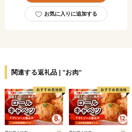
そのほか、内閣総理大臣賞4連覇を果たした『宮崎牛』
をはじめ、『農の都』という名にふさわしく、野菜や果
お気に入りに追加する
実、畜産物などのさまざまな農産物が生産されており、
食の宝庫として注目されています。『農の都』都農町の
魅力をぜひ、ご堪能ください。
◆受領証明書およびワンストップ特例申請書について
受領証明書・ワンストップ特例申請書のお届けは、入金
確認後1～2週間程度を目途に、お礼の品とは別でお送り
関連する返礼品 | "お肉"
いたします。
ワンストップ特例申請を希望される方には返信用封筒を
同封しております。
なお、申請後に氏名や住所変更等が生じた場合はご連絡
ください。
【ワンストップ特例申請書の送付先】
〒889-1201