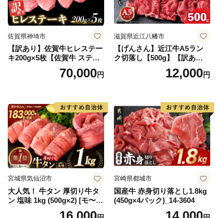
佐賀県神埼市
滋賀県近江八幡市
【訳あり】佐賀牛ヒレステー
【げんさん】近江牛A5ラン
キ200g×5枚【佐賀牛 ステー
ク切落し【500g】【訳あり】
キ ブランド肉 ヒレ肉 フィレ
【DG12W】
70,000
12,000
円
円
肉 ジューシー ヘルシー】(H0
65175)
宮城県気仙沼市
宮崎県都城市
大人気！ 牛タン 厚切り牛タ
国産牛 赤身切り落とし1.8kg
ン 塩味 1kg (500g×2) [モ〜ラ
(450g×4パック)_14-3604
ンド 宮城県 気仙沼市 205646
16,000
14,000
円
円