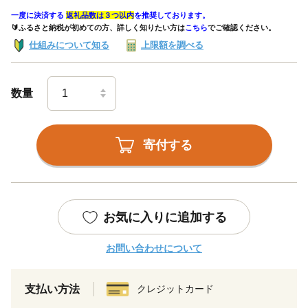
一度に決済する
返礼品数は３つ以内
を推奨しております。
🔰ふるさと納税が初めての方、詳しく知りたい方は
こちら
でご確認ください。
仕組みについて知る
上限額を調べる
数量
寄付する
お気に入りに追加する
お問い合わせについて
支払い方法
クレジットカード