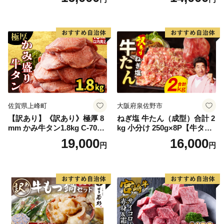
60] 肉 牛肉 精肉 牛たん 牛タ
ン塩 牛たん塩 冷凍 焼肉 BB
Q アウトドア バーベキュー
厚切り タン
佐賀県上峰町
大阪府泉佐野市
【訳あり】《訳あり》極厚 8
ねぎ塩 牛たん（成型）合計 2
mm かみ牛タン1.8kg C-709-
kg 小分け 250g×8P【牛タン
AS
牛肉 焼肉用 薄切り 訳あり サ
19,000
16,000
円
円
イズ不揃い】