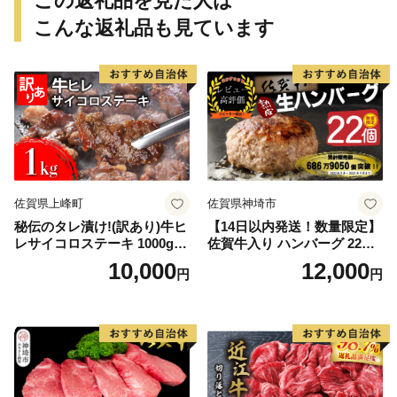
この返礼品を見た人は
こんな返礼品も見ています
佐賀県上峰町
佐賀県神埼市
秘伝のタレ漬け!(訳あり)牛ヒ
【14日以内発送！数量限定】
レサイコロステーキ 1000g
佐賀牛入り ハンバーグ 22個
【B-1098-AS】
2.6kg(120g×22個)【佐賀牛
10,000
12,000
円
円
黒毛和牛 ブランド牛 九州 ハ
ンバーグ 牛肉 豚肉 国産 お弁
当 おかず 惣菜 おすすめ 人
気】(H083106)