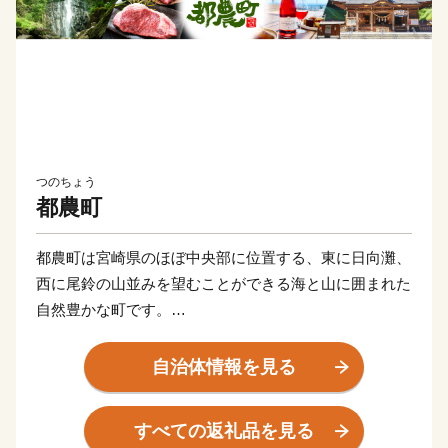
つのちょう
都農町
都農町は宮崎県のほぼ中央部に位置する、東に日向灘、
西に尾鈴の山並みを望むことができる海と山に囲まれた
自然豊かな町です。
豊富な海の幸・山の幸のなかでも、地元産ぶどうにこだ
わった『都農ワイン』は、国内での度重なる受賞歴に加
自治体情報を見る
え、世界的に権戚のあるワイン百科『Wine Report』で
も紹介されるなど、世界からも高い評価を受けていま
すべての返礼品を見る
す。