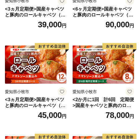
愛知県小牧市
愛知県小牧市
宮崎県児湯郡都農町大字川北1432-15
<3ヵ月定期便>国産キャベツ
<6ヶ月定期便>国産キャベツ
都農町ふるさと納税 ワンストップ受付センター 宛
と豚肉のロールキャベツ（4P
と豚肉のロールキャベツ（6P
入り）
入り）
39,000
90,000
円
円
※本町から送付する返信用封筒の郵便番号とは異なりま
す。
◆お礼の品について
◇住民票が都農町にある方は、お礼の品のお届けは対象
外です。
◇お届けしたお礼の品は確実にお受取りください。長期
不在等の寄附者様事由による返品交換、キャンセルはお
愛知県小牧市
愛知県小牧市
受けしておりません。
<3ヵ月定期便>国産キャベツ
<2か月に1回 計6回 定期便
◇ヤマト運輸様では、お礼の品の発送後にお届け先を変
と豚肉のロールキャベツ（6P
>国産キャベツと豚肉のロー
更（転送）する場合、転送料金は贈答用の場合でもお届
入り）
ルキャベツ（4P入り）
45,000
78,000
円
円
け先様のご負担となりますので、ご住所にお間違いがな
いかご確認の上ご寄附ください。
なお、お届け先様が住所不明で配達ができない場合は、