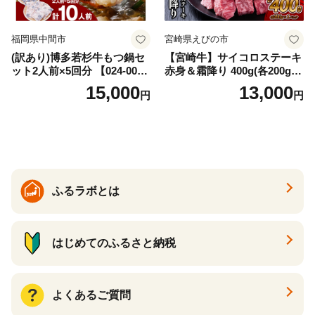
福岡県中間市
宮崎県えびの市
(訳あり)博多若杉牛もつ鍋セ
【宮崎牛】サイコロステーキ
ット2人前×5回分 【024-002
赤身＆霜降り 400g(各200g×
7】
１P 計2P) 真空パック 冷凍
15,000
13,000
円
円
ふるラボとは
はじめてのふるさと納税
よくあるご質問