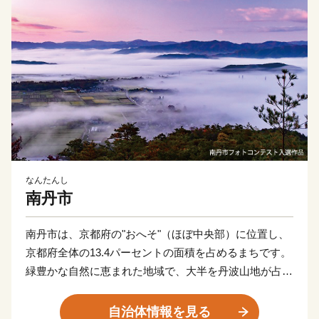
なんたんし
南丹市
南丹市は、京都府の"おへそ"（ほぼ中央部）に位置し、
京都府全体の13.4パーセントの面積を占めるまちです。
緑豊かな自然に恵まれた地域で、大半を丹波山地が占め
ています。市の代表的な観光スポットである「美山かや
ぶきの里」は日本の原風景に出会える場所として人気
自治体情報を見る