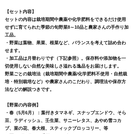
【セット内容】
セットの内容は栽培期間中農薬や化学肥料をできるだけ使用
せずに育てられた季節の旬野菜8～10品と農家さんの手作り加
工品。
・野菜は葉物、果菜、根菜など、バランスを考えて詰め合わ
せます。
・加工品は月替わりです（下記参照）。保存料や添加物を一
切使用しない自然な美味しさ溢れる逸品をお届けします。
野菜ごとの栽培法（栽培期間中農薬/化学肥料不使用・自然栽
培・特別栽培など）や農家さんのこだわり、調理法や保存方
法などの解説つきです。
【野菜の内容例】
・春（5月6月）：葉付きタマネギ、スナップエンドウ、そら
豆、ラディッシュ、壬生菜、サニーレタス、あやめ雪コカ
ブ、菜の花、春大根、スティックブロッコリー、等