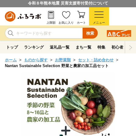
令和８年熊本地震 災害支援寄付受付について
上限額
お気に入り
カート
メニュー
検索
トップ
ランキング
返礼品一覧
まち一覧
特集
初心者ガイド
ホーム
ものから探す
お野菜類
セット・詰め合わせ
Nantan Sustainable Selection 野菜と農家の加工品セット