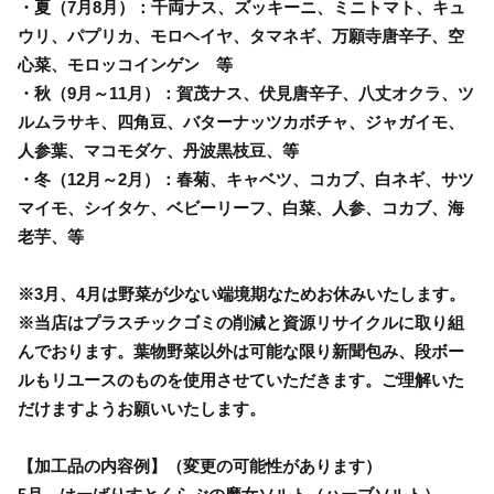
・夏（7月8月）：千両ナス、ズッキーニ、ミニトマト、キュ
ウリ、パプリカ、モロヘイヤ、タマネギ、万願寺唐辛子、空
心菜、モロッコインゲン 等
・秋（9月～11月）：賀茂ナス、伏見唐辛子、八丈オクラ、ツ
ルムラサキ、四角豆、バターナッツカボチャ、ジャガイモ、
人参葉、マコモダケ、丹波黒枝豆、等
・冬（12月～2月）：春菊、キャベツ、コカブ、白ネギ、サツ
マイモ、シイタケ、ベビーリーフ、白菜、人参、コカブ、海
老芋、等
※3月、4月は野菜が少ない端境期なためお休みいたします。
※当店はプラスチックゴミの削減と資源リサイクルに取り組
んでおります。葉物野菜以外は可能な限り新聞包み、段ボー
ルもリユースのものを使用させていただきます。ご理解いた
だけますようお願いいたします。
【加工品の内容例】（変更の可能性があります）