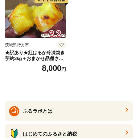
茨城県行方市
★訳あり★紅はるか冷凍焼き
芋約3kg＋おまかせ品種さつ
まいも 合計約3.2kg｜さつ
8,000
円
まいも サツマイモ さつま芋
焼き芋 やきいも 冷凍 冷凍焼
き芋 訳あり 訳アリ 紅はるか
茨城県 行方市(EY-25)
ふるラボとは
はじめてのふるさと納税