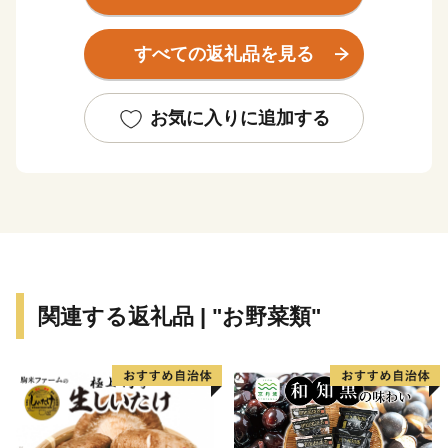
で、かやぶき民家が立ち並ぶ地域は国の重要伝統的建造
物群保存地区に選定されており、新緑や雪など四季折々
すべての返礼品を見る
に変化する景観で訪れる人々を癒してくれます。京都の
台所として付加価値の高いお米や京野菜、乳製品などを
生産しているほか、木工や焼き物等の工芸作家が拠点を
お気に入りに追加する
構える「ものづくり」のまち、南丹市。ふるさと納税を
通じて、ぜひ、南丹市の「食」や「技」をお楽しみくだ
さい。
関連する返礼品 | "お野菜類"