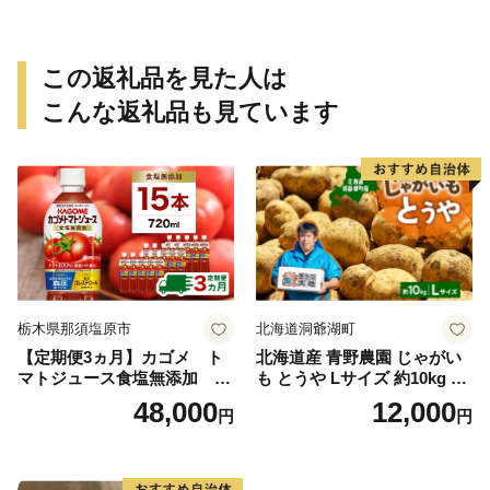
この返礼品を見た人は
こんな返礼品も見ています
栃木県那須塩原市
北海道洞爺湖町
【定期便3ヵ月】カゴメ ト
北海道産 青野農園 じゃがい
マトジュース食塩無添加 72
も とうや Lサイズ 約10kg 20
0ml PET×15本 1ケース 毎月
26年10月初旬～12月下旬頃お
48,000
12,000
円
円
届く 3ヵ月 3回コース ns001-
届け 先行予約 北海道 ジャガ
005 【 KAGOME 野菜ジュー
イモ トウヤ 馬鈴薯 ポテト 芋
ス 】
いも イモ 黄色 旬 野菜 農作
物 産地直送 お取り寄せ 国産