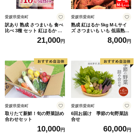
愛媛県愛南町
愛媛県愛南町
訳あり 熟成 さつまいも 食べ
熟成 紅はるか 5kg M-Lサイ
比べ 3種 セット 紅はるか 安
ズ さつまいも いも 低温熟成
納芋 シルクスイート 合計 15
完全熟成収穫 甘い 糖度 焼き
21,000
8,000
円
円
kg サイズ混合 サツマイモ 焼
芋 やきいも スイートポテト
き芋 干し芋 丸干し 冷凍焼き
おやつ 高糖度 料理 国産 愛媛
芋 冷やし焼き芋 やきいも 蜜
県 愛南町 青果市場
芋 ほしいも スイートポテト
いも天 サイズミックス 甘い
ねっとり 生芋 新芋 あんのう
いも 甘藷 べにはるか スイー
ツ 国産 糖度 産地直送 農家直
送 数量限定 21000円 愛媛 愛
南 ミッチーのおみかん畑
愛媛県愛南町
愛媛県愛南町
取りたて新鮮！旬の野菜詰め
6回お届け 季節の旬野菜詰
合わせセット
合せ
10,000
60,000
円
円