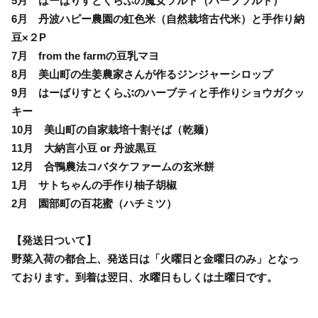
5月 はーばりすとくらぶの魔女ソルト（ハーブソルト）
6月 丹波ハピー農園の虹色米（自然栽培古代米）と手作り納
豆×２P
7月 from the farmの豆乳マヨ
8月 美山町の生姜農家さんが作るジンジャーシロップ
9月 はーばりすとくらぶのハーブティと手作りショウガクッ
キー
10月 美山町の自家栽培十割そば（乾麺）
11月 大納言小豆 or 丹波黒豆
12月 合鴨農法コバタケファームの玄米餅
1月 サトちゃんの手作り柚子胡椒
2月 園部町の百花蜜（ハチミツ）
【発送日ついて】
野菜入荷の都合上、発送日は「火曜日と金曜日のみ」となっ
ております。到着は翌日、水曜日もしくは土曜日です。