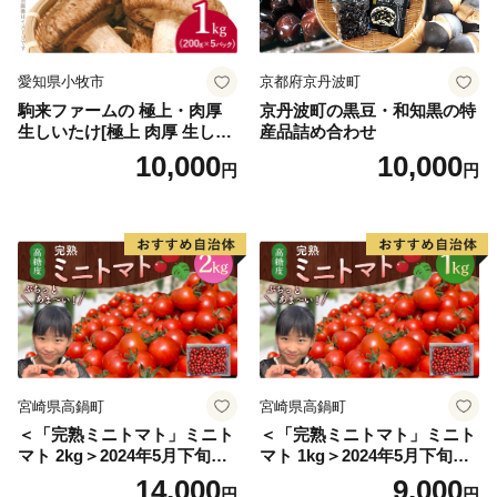
愛知県小牧市
京都府京丹波町
駒来ファームの 極上・肉厚
京丹波町の黒豆・和知黒の特
生しいたけ[極上 肉厚 生しい
産品詰め合わせ
たけ 生シイタケ 生椎茸 安心
10,000
10,000
円
円
安全 国産 採れたて 新鮮 きの
こ 野菜]
宮崎県高鍋町
宮崎県高鍋町
＜「完熟ミニトマト」ミニト
＜「完熟ミニトマト」ミニト
マト 2kg＞2024年5月下旬迄
マト 1kg＞2024年5月下旬迄
に順次出荷 野菜ソムリエサ
に順次出荷 野菜ソムリエサ
14,000
9,000
円
円