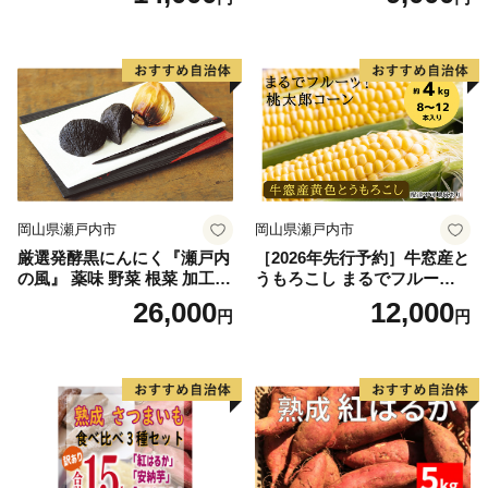
ミット アルル・リリカ共に
ミット アルル・リリカ共に
銀賞受賞！！(2023年11月開
銀賞受賞！！(2023年11月開
催)1回食べてみらんね？宮崎
催)1回食べてみらんね？宮崎
県 高鍋町産 産地直送 有機肥
県 高鍋町産 産地直送 有機肥
料使用 高糖度 西森農園
料使用 高糖度 西森農園
岡山県瀬戸内市
岡山県瀬戸内市
厳選発酵黒にんにく『瀬戸内
［2026年先行予約］牛窓産と
の風』 薬味 野菜 根菜 加工食
うもろこし まるでフルー
品
ツ！最高糖度25度超え 生で
26,000
12,000
円
円
甘い、茹でて美味い！ 黄色
とうもろこし 「桃太郎コー
ン」約4kg（8〜12本入り）
野菜