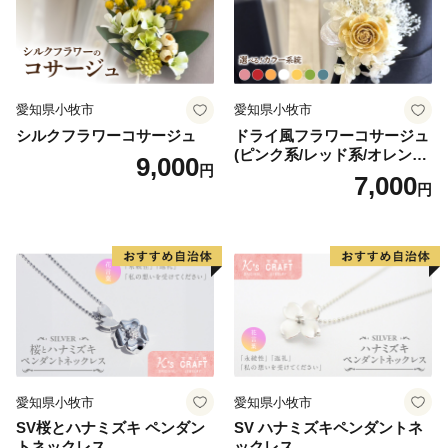
愛知県小牧市
愛知県小牧市
シルクフラワーコサージュ
ドライ風フラワーコサージュ
(ピンク系/レッド系/オレンジ
9,000
円
系/ホワイト系/イエロー系/グ
7,000
円
リーン系/ブルー系）
愛知県小牧市
愛知県小牧市
SV桜とハナミズキ ペンダン
SV ハナミズキペンダントネ
トネックレス
ックレス