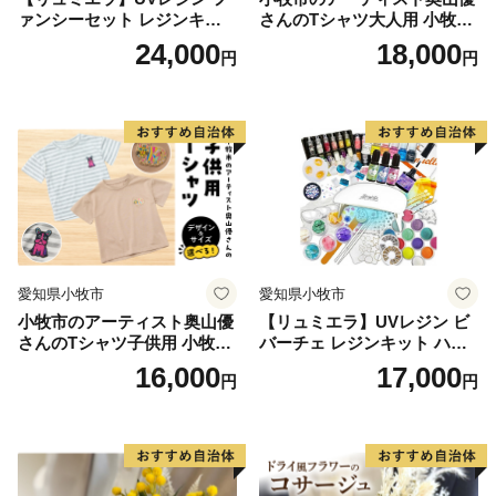
町）
ァンシーセット レジンキッ
さんのTシャツ大人用 小牧市
ト ハンドメイド レジンクラ
制70周年記念
24,000
18,000
円
円
フト アクセサリーキット 手
【お問い合わせ先】
作り セット レジン LEDライ
佐世保市ふるさと納税担当
ト
電話 050-1707-9329
E-mail: info@furusato-sasebo.jp
愛知県小牧市
愛知県小牧市
小牧市のアーティスト奥山優
【リュミエラ】UVレジン ビ
さんのTシャツ子供用 小牧市
バーチェ レジンキット ハン
制70周年記念
ドメイド レジンクラフト ア
16,000
17,000
円
円
クセサリーキット 手作り セ
ット レジン LEDライト