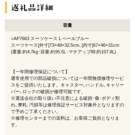
容量
○AP7663 スーツケース L ペールブルー
スーツケース[外寸]73×48×32.5cm､[内寸]67×46×31cm
(重量:約4.7kg･容量:約95.5L･マチアップ時:約107.8L)
【一年間修理保証について】
通常使用での部品破損については一年間無償修理サービ
スをご提供いたします。キャスター､ハンドル､キャリー
バー､ロックの破損が修理可能です。
※運送会社の取り扱い不注意による破損･傷･ボディ割
れ､摩耗､汚損等は修理保証サービス対象外となりますの
で予めご了承ください。
※修理センターまでの送料は、お客様ご負担となりま
す。