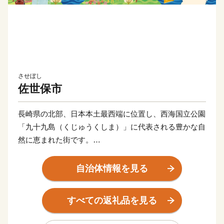
させぼし
佐世保市
長崎県の北部、日本本土最西端に位置し、西海国立公園
「九十九島（くじゅうくしま）」に代表される豊かな自
然に恵まれた街です。
佐世保市の歴史は、泉福寺洞窟（瀬戸越）から明らかに
なります。約1万5千年前の石器が出土し、1万2千年前
自治体情報を見る
の層からは、世界最古の土器「豆粒文土器(とうりゅう
もんどき)」が出土しました。
すべての返礼品を見る
明治初期までは、人口約4000人の半農半漁の一寒村で
した。明治19年に旧海軍「第三海軍区鎮守府」の設置が