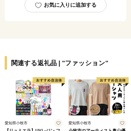
公布されると急速に発展し、明治35年に「佐世保村」か
お気に入りに追加する
ら一挙に「佐世保市」となりました。
戦後は平和産業港湾都市として発展し、「造船」・「炭
鉱」を経て、現在は製造業とともに、県北地域の商業・
サービス業の中心となっています。
また、昭和30年に指定を受けた「西海国立公園」や平成
4年オープンの「ハウステンボス」などのアメニティリ
ゾートが整備され、毎年多くの観光客を魅了していま
関連する返礼品 | "ファッション"
す。
【面 積】426.06k㎡
【人 口】239,971人（令和4年1月1日現在 推計人口）
【世帯数】104,477世帯
【市の木】ハナミズキ
【市の花】カノコユリ
【隣接する自治体】長崎県（川棚町、西海市、佐々町、
愛知県小牧市
愛知県小牧市
波佐見町、平戸市、松浦市）、佐賀県（伊万里市、有田
【リュミエラ】UVレジン フ
小牧市のアーティスト奥山優