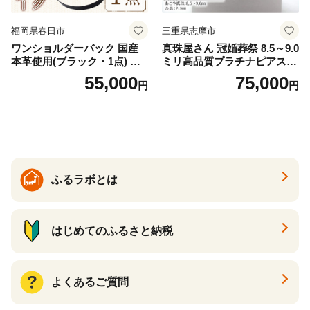
福岡県春日市
三重県志摩市
ワンショルダーバック 国産
真珠屋さん 冠婚葬祭 8.5～9.0
本革使用(ブラック・1点) 鞄
ミリ高品質プラチナピアス P
バック バッグ カバン レザー
t900 志摩産アコヤ真珠 ブラ
55,000
75,000
円
円
国産 日本製 牛革 黒 革 革製
ックパール 黒真珠
品 手作り 男性 女性 レディー
ス メンズ【ksg1307-bk】【Z
enis】
ふるラボとは
はじめてのふるさと納税
よくあるご質問