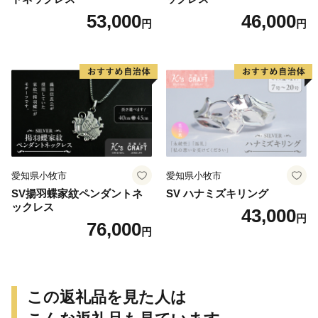
53,000
46,000
円
円
愛知県小牧市
愛知県小牧市
SV揚羽蝶家紋ペンダントネ
SV ハナミズキリング
ックレス
43,000
円
76,000
円
この返礼品を見た人は