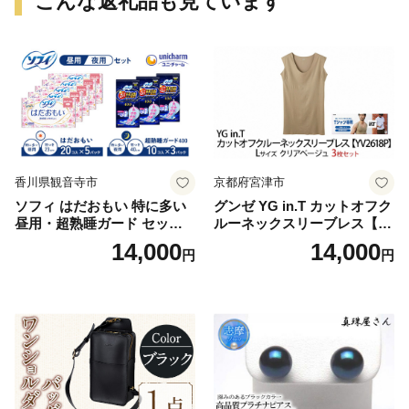
こんな返礼品も見ています
香川県観音寺市
京都府宮津市
ソフィ はだおもい 特に多い
グンゼ YG in.T カットオフク
昼用・超熟睡ガード セット
ルーネックスリーブレス【Y
羽付き ナプキン 生理用品 サ
V2618P】Lサイズ クリアベ
14,000
14,000
円
円
ニタリー ユニ・チャーム
ージュ3枚セット [№5716-04
32]