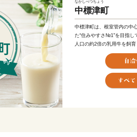
なかしべつちょう
中標津町
中標津町は、根室管内の中
た“住みやすさ№1”を目指
人口の約2倍の乳用牛を飼
ップクラス！ゴーダチーズ
す。
また、市街地から車で5分
を知床世界遺産、阿寒湖、
た道東の空の玄関として、
います。空港から牧場を割
通り抜け、道東の景勝地とし
の眺望は、地球の丸さを実