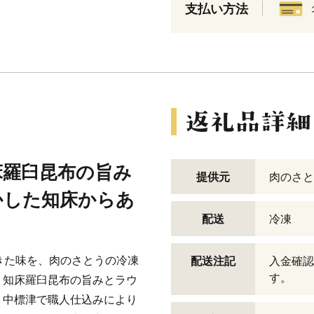
支払い方法
床羅臼昆布の旨み
提供元
肉のさと
かした知床からあ
配送
冷凍
きた味を、肉のさとうの冷凍
配送注記
入金確認
す。
、知床羅臼昆布の旨みとラウ
・中標津で職人仕込みにより