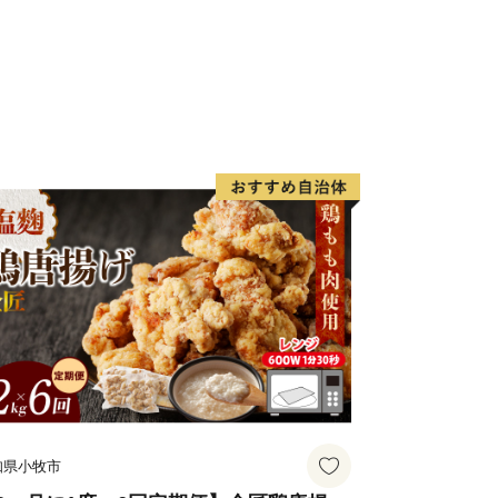
DF
in_content/000397109.pdf
務省）
n_sosiki/jichi_zeisei/czaisei/czaisei_seido/furusato/mechanism
て（総務省）
sosiki/jichi_zeisei/czaisei/czaisei_seido/furusato/topics/2015
せセンター
@ccs1981.jp
ず確認をお願いいたします。
は、画像をご用意の上、ふるさと納税お
知県小牧市
もしくはメールにてお問い合わせくださ