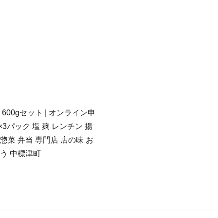
00gセット | オンライン申
×3パック 塩 麹 レンチン 揚
 惣菜 弁当 専門店 店の味 お
う 中標津町