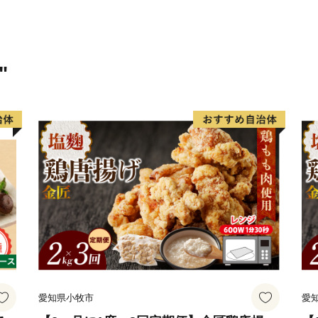
◆ワンストップ特例申請書P
https://www.soumu.go.jp/ma
◆ふるさと納税の流れ（総
https://www.soumu.go.jp/mai
"
◆ワンストップ特例につい
http://www.soumu.go.jp/main_
◆ふるさと納税お問い合わ
TEL:050-3355-3823
Mail:furusato-nakashibetsu
■不良品の取扱について
お礼の品の受け取り時に必
万が一、次のような場合に
愛知県小牧市
愛
問い合わせセンターへ電話