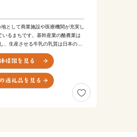
心地として商業施設や医療機関が充実し
しているまちです。基幹産業の酪農業は
育し、生産させる牛乳の乳質は日本のト
などの様々な乳製品に加工されていま
の日本最東端の「中標津空港」は、周囲
屈斜路湖、摩周湖などの観光地に囲まれ
観光やビジネスの拠点として利用されて
って伸びる直線道路「ミルクロード」を
て人気のある「開陽台」からの330°
感できます。