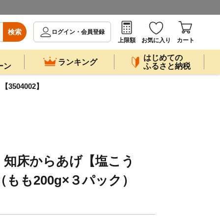
検索
ログイン・会員登録
上限額
お気に入り
カート
はじめての
ランキング
ーン
ふるさと納税
504002】
】知床からあげ【塩こう
（もも200g×３パック）