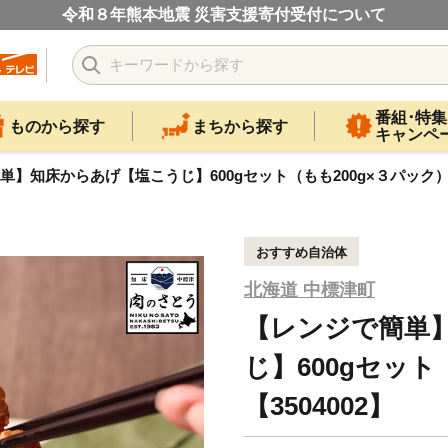
令和８年熊本地震 災害支援寄付受付について
番組･特集
ものから探す
まちから探す
キャンペ
】知床からあげ【塩こうじ】600gセット（もも200g×３パック）【3
おすすめ自治体
北海道 中標津町
【レンジで簡単
じ】600gセット
【3504002】