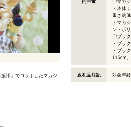
内容量
〇マガジ
・本体：
重さ約3k
・マガジ
ン・ポリ
〇ブック
・ブック
・ブック
115cm
返礼品注記
対象年齢
応援隊」でコラボしたマガジ
ん。