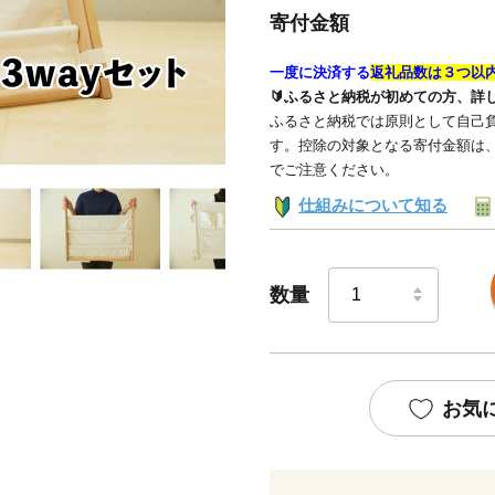
寄付金額
一度に決済する
返礼品数は３つ以
🔰ふるさと納税が初めての方、詳
ふるさと納税では原則として自己負
す。控除の対象となる寄付金額は
でご注意ください。
仕組みについて知る
数量
お気