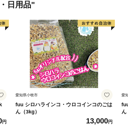
貨・日用品"
愛知県小牧市
愛
k
fuu シロハラインコ・ウロコインコのごは
f
ん（3kg）
ん
0
13,000
円
円