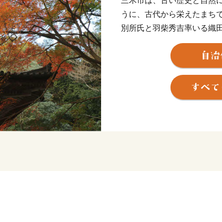
三木市は、古い歴史と自然
うに、古代から栄えたまち
別所氏と羽柴秀吉率いる織
により荒廃しましたが、秀
展の基礎が作られました。
神戸市の北西隣にあり、中国
衝です。
★ABCテレビのニュース情
」の“よかわ錦うなぎ” が
👉国産よかわ錦うなぎ蒲焼き
で育った吟醸鰻〜