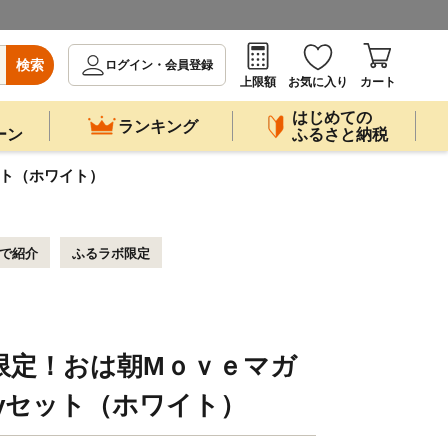
検索
ログイン・会員登録
上限額
お気に入り
カート
はじめての
ランキング
ーン
ふるさと納税
ット（ホワイト）
ビで紹介
ふるラボ限定
ラボ限定！おは朝Mｏｖｅマガ
yセット（ホワイト）