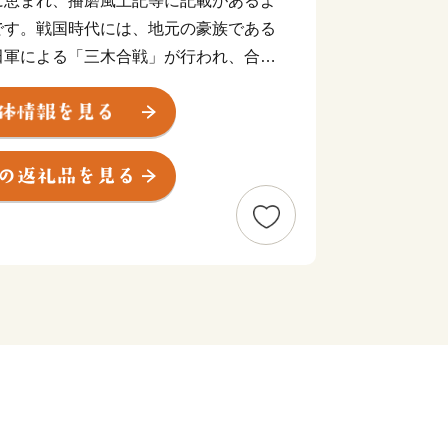
に恵まれ、播磨風土記等に記載があるよ
です。戦国時代には、地元の豪族である
田軍による「三木合戦」が行われ、合戦
吉の復興政策により今日の金物産業の発
道・山陽道の3つのICがある交通の要
報番組「キャスト」で「吉川運輸(有)
紹介されました！
 (約250g、タレ・山椒つき)〜山田錦