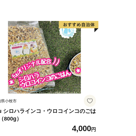
知県小牧市
uu シロハラインコ・ウロコインコのごは
（800g）
4,000
円