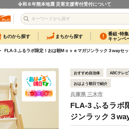
令和８年熊本地震 災害支援寄付受付について
番組･特集
ものから探す
まちから探す
キャンペ
FLA-3 ふるラボ限定！おは朝Mｏｖｅマガジンラック３wayセ
おすすめ自治体
ABCテレ
おはよう朝日で紹介
兵庫県 三木市
FLA-3 ふる
ジンラック３wa