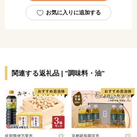
そのほか、内閣総理大臣賞4連覇を果たした『宮崎牛』
をはじめ、『農の都』という名にふさわしく、野菜や果
お気に入りに追加する
実、畜産物などのさまざまな農産物が生産されており、
食の宝庫として注目されています。『農の都』都農町の
魅力をぜひ、ご堪能ください。
◆受領証明書およびワンストップ特例申請書について
受領証明書・ワンストップ特例申請書のお届けは、入金
確認後1～2週間程度を目途に、お礼の品とは別でお送り
関連する返礼品 | "調味料・油"
いたします。
ワンストップ特例申請を希望される方には返信用封筒を
同封しております。
なお、申請後に氏名や住所変更等が生じた場合はご連絡
ください。
【ワンストップ特例申請書の送付先】
〒889-1201
佐賀県伊万里市
京都府長岡京市