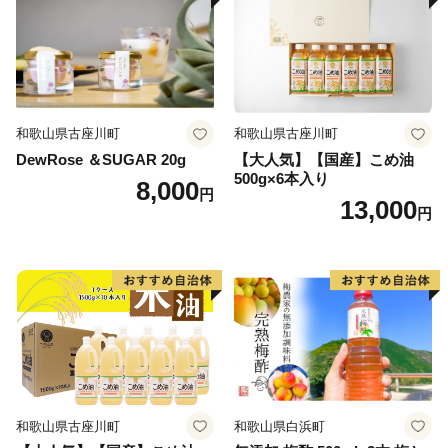
で、予めご了承ください。
◇一部離島にはクール便でのお届けができかねる地域が
ございます。
◇万一、お礼の品に破損・汚損・不良およびご注文と異
なる場合は、必ず状態が確認できる写真などをメールに
和歌山県古座川町
和歌山県古座川町
てお送りください。
DewRose ＆SUGAR 20g
【大人気】【国産】こめ油
500g×6本入り
8,000
円
13,000
円
和歌山県古座川町
和歌山県白浜町