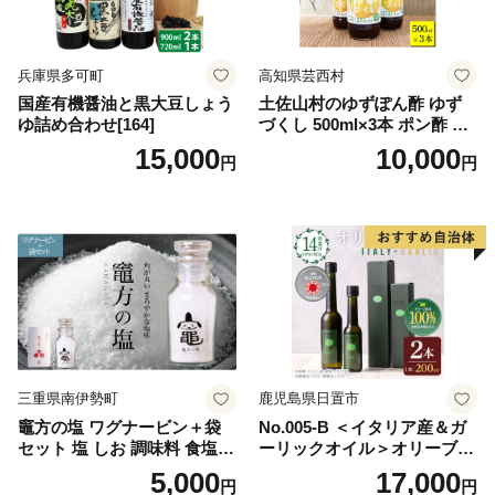
兵庫県多可町
高知県芸西村
国産有機醤油と黒大豆しょう
土佐山村のゆずぽん酢 ゆず
ゆ詰め合わせ[164]
づくし 500ml×3本 ポン酢 ポ
ンズ ゆず 柚子 調味料 さっぱ
15,000
10,000
円
円
り 美味しい おいしい 鍋 しゃ
ぶしゃぶ 冷奴 魚料理 蒸し料
理 ドレッシング セット
三重県南伊勢町
鹿児島県日置市
竈方の塩 ワグナービン＋袋
No.005-B ＜イタリア産＆ガ
セット 塩 しお 調味料 食塩
ーリックオイル＞オリーブオ
天然 ミネラル 調味料 ソルト
イルセット(200ml×2本) 日置
5,000
17,000
円
円
salt 料理 味付 おにぎり 三重
市 特産品 調味料 油 エキスト