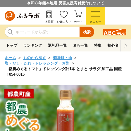
令和８年熊本地震 災害支援寄付受付について
上限額
お気に入り
カート
メニュー
検索
トップ
ランキング
返礼品一覧
まち一覧
特集
初心者ガイド
ホーム
ものから探す
調味料・油
塩・だし・たれ・ドレッシング・お酢
「都農めぐるトマト」ドレッシング計1本 とまと サラダ 加工品 国産
_T054-0015