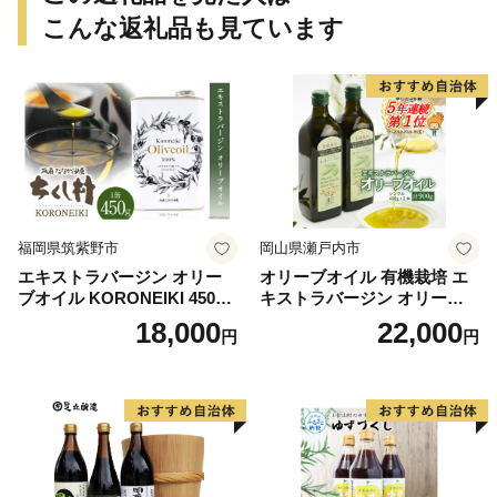
こんな返礼品も見ています
福岡県筑紫野市
岡山県瀬戸内市
エキストラバージン オリー
オリーブオイル 有機栽培 エ
ブオイル KORONEIKI 450g
キストラバージン オリーブ
[筑前たなか油屋 福岡県 筑紫
オイル シングル 2本 セット
18,000
22,000
円
円
野市 21760403] 油 食用油 オ
オーガニック 調味料 油 オリ
リーブ油
ーブ油 食用油 ギフト