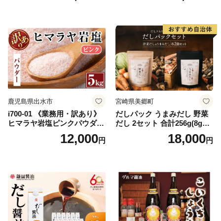
県 南伊勢 伊勢 志摩 5000円 5
ラバージン オリーブ セット
000円以下 五千円
ガーリック【鹿児島オリー
ブ】
鹿児島県出水市
宮崎県美郷町
i700-01 《業務用・訳あり》
だしパック うまみだし 野菜
ヒマラヤ岩塩ピンクパウダー
だし 2セット 合計256g(8g×8
タイプ(5kg) 岩塩 塩 調味料
パック×2種×2セット) [岡田商
12,000
18,000
円
円
しお 保存料不使用 天然 パウ
店 宮崎県 美郷町 31ac0069]
ダータイプ グレインミルタ
国産 粉末 ダシ 出汁パック し
イプ 料理 バスソルト 入浴 普
いたけ 無塩
段使い ギフト 贈り物【ソル
ティースマイル】