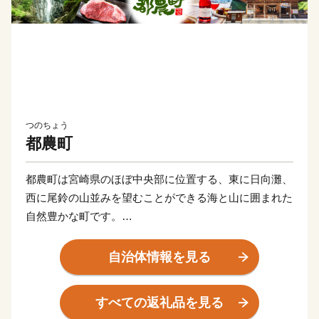
つのちょう
都農町
都農町は宮崎県のほぼ中央部に位置する、東に日向灘、
西に尾鈴の山並みを望むことができる海と山に囲まれた
自然豊かな町です。
豊富な海の幸・山の幸のなかでも、地元産ぶどうにこだ
わった『都農ワイン』は、国内での度重なる受賞歴に加
自治体情報を見る
え、世界的に権戚のあるワイン百科『Wine Report』で
も紹介されるなど、世界からも高い評価を受けていま
すべての返礼品を見る
す。