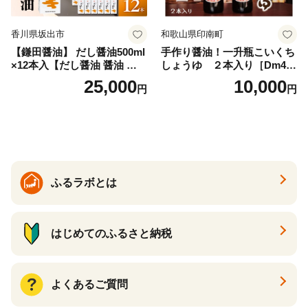
香川県坂出市
和歌山県印南町
【鎌田醤油】 だし醤油500ml
手作り醤油！一升瓶こいくち
×12本入【だし醤油 醤油 人気
しょうゆ ２本入り［Dm4］
おすすめ 人気だし醤油 出汁
｜手作り 醤油 和歌山県 印南
25,000
10,000
円
円
醤油 AE1021】
町 一升瓶 こいくちしょうゆ
伝統製法 醤油 日本食 調味料
地元産 大豆 小麦 塩 だし 煮
物 和食 醤油 肉料理 魚料理
野菜料理 醤油 郷土料理 家庭
料理 醤油
ふるラボとは
はじめてのふるさと納税
よくあるご質問