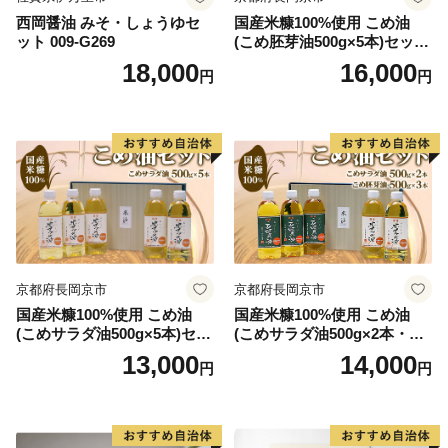
宮崎県児湯郡都農町大字川北1432-15
西岡醤油 みそ・しょうゆセ
国産米糠100%使用 こめ油
都農町ふるさと納税 ワンストップ受付センター 宛
ット 009-G269
(こめ胚芽油500g×5本)セット
[1575]
18,000
16,000
円
円
※本町から送付する返信用封筒の郵便番号とは異なりま
す。
◆お礼の品について
◇住民票が都農町にある方は、お礼の品のお届けは対象
外です。
◇お届けしたお礼の品は確実にお受取りください。長期
不在等の寄附者様事由による返品交換、キャンセルはお
京都府長岡京市
京都府長岡京市
受けしておりません。
国産米糠100%使用 こめ油
国産米糠100%使用 こめ油
◇ヤマト運輸様では、お礼の品の発送後にお届け先を変
(こめサラダ油500g×5本)セッ
(こめサラダ油500g×2本・こ
更（転送）する場合、転送料金は贈答用の場合でもお届
ト [1574]
め胚芽油500g×3本)セット [1
13,000
14,000
円
円
け先様のご負担となりますので、ご住所にお間違いがな
573]
いかご確認の上ご寄附ください。
なお、お届け先様が住所不明で配達ができない場合は、
送り状記載のご依頼主様に返送させていただきますの