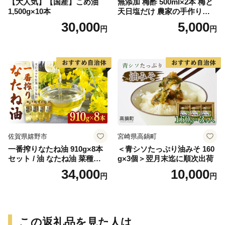
【大人気】【国産】こめ油
無添加 梅酢 500ml×2本 梅と
1,500g×10本
天日塩だけ 農家の手作り完
熟梅酢 調味料
30,000
5,000
円
円
佐賀県嬉野市
宮崎県高鍋町
一番搾りなたね油 910g×8本
＜青シソたっぷり油みそ 160
セット / 油 なたね油 菜種油
g×3個＞翌月末迄に順次出荷
ナタネ【山下製油】 [NBE00
34,000
10,000
円
円
7]
この返礼品を見た人は