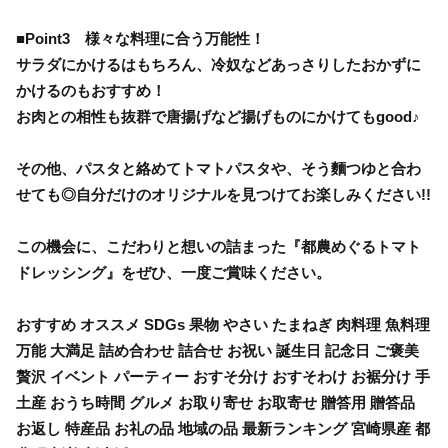
■Point3 様々な料理に合う万能性！
サラダにかけるはもちろん、冷奴などあっさりしたおかずに
かけるのもおすすめ！
お肉との相性も抜群で唐揚げなど揚げものにかけてもgood♪
その他、パスタと絡めてトマトパスタや、そう麵つゆと合わ
せても◎自分だけのオリジナルを見つけてお楽しみください!!
この機会に、こだわりと想いの詰まった『都農めぐるトマト
ドレッシング』をぜひ、一度ご賞味ください。
おすすめ オススメ SDGs 果物 やさい たまねぎ 肉料理 魚料理
万能 大満足 詰め合わせ 詰合せ お祝い 誕生日 記念日 ご褒美
贅沢 イベント パーティー おすそ分け おすそわけ お裾分け 手
土産 おうち時間 グルメ お取り寄せ お取寄せ 贈答用 贈答品
お返し 特産品 お礼の品 地域の品 最新ランキング 宮崎県産 都