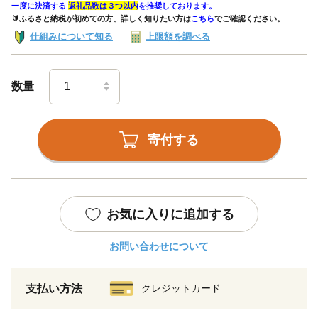
一度に決済する
返礼品数は３つ以内
を推奨しております。
🔰ふるさと納税が初めての方、詳しく知りたい方は
こちら
でご確認ください。
仕組みについて知る
上限額を調べる
数量
寄付する
お気に入りに追加する
お問い合わせについて
支払い方法
クレジットカード