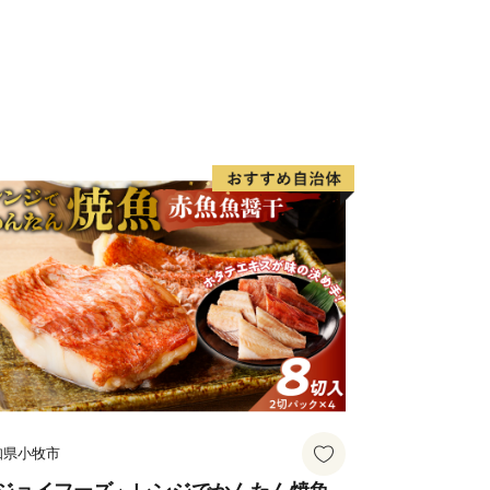
は、別々に発送しております。
日から概ね２～３週間程度で発送されま
-----------------
送付先
私書箱第39号AT
特例申請窓口 行
-----------------
合わせ先
ター
pport.jp
知県小牧市
日・特定休業期間を除く）
領証明書の発行、ワンストップ特例申請