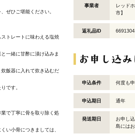
。
事業者
レッドホ
を、ぜひご堪能ください。
市】
返礼品ID
6691304
もストレートに味わえる塩焼
菜と一緒に甘酢に漬け込みま
と炊飯器に入れて炊き込むだ
申込条件
何度も申
たりです。
申込期日
通年
作業で丁寧に骨を取り除く処
発送期日
お申し込
島にはお
にくい小骨につきましては、