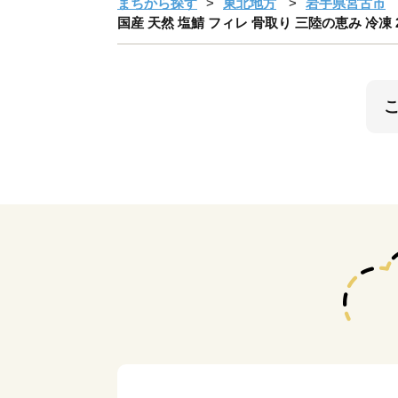
まちから探す
東北地方
岩手県宮古市
国産 天然 塩鯖 フィレ 骨取り 三陸の恵み 冷凍 2k