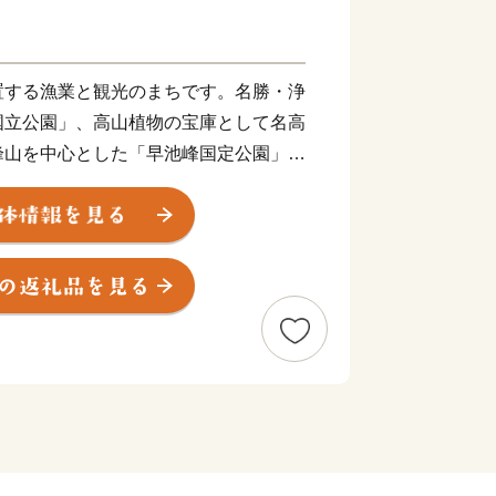
置する漁業と観光のまちです。名勝・浄
国立公園」、高山植物の宝庫として名高
峰山を中心とした「早池峰国定公園」を
れています。
、平成25年9月に「三陸ジオパーク」
立ちを知ることのできる日本ジオパーク
した東日本大震災では、大津波により当市
産が奪われました。以来、全国の皆様か
き、感謝の念に堪えません。今まさに市
一歩ずつ邁進しています。
します。
-----------------