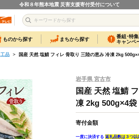
令和８年熊本地震 災害支援寄付受付について
番組･特集
ものから探す
まちから探す
キャンペ
加工品
国産 天然 塩鯖 フィレ 骨取り 三陸の恵み 冷凍 2kg 500g×
岩手県 宮古市
国産 天然 塩鯖 
凍 2kg 500g×
寄付金額
一度に決済する
返礼品数は３つ以