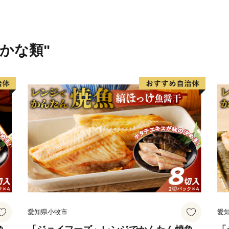
□寄附金受領証明書について
返礼品と寄附金受領証明書
寄附金受領証明書は、寄附
さかな類"
す。
----------------------------------------
□ワンストップ特例申請書の
〒134-8691
日本郵便株式会社葛西郵便局
岩手県宮古市ワンストップ
----------------------------------------
■寄付お申し込み後のお問い
ふるさと納税サポートセン
〇電話：0570-015-482
〇E-mail: ask-fc@furusato-su
愛知県小牧市
愛
※平日10時～17時（祝祭
※返礼品の配送、寄附金受