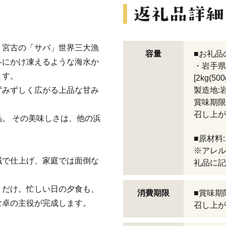
・宮古の「サバ」世界三大漁
容量
■お礼品
冬にかけ凍えるような海水か
・岩手県
ます。
[2kg(50
ずみずしく広がる上品な甘み
製造地:
賞味期限
召し上が
。 その美味しさは、他の浜
■原材料
※アレル
減で仕上げ、家庭では面倒な
礼品に記
くだけ。忙しい日の夕食も、
消費期限
■賞味期
食卓の主役が完成します。
召し上が