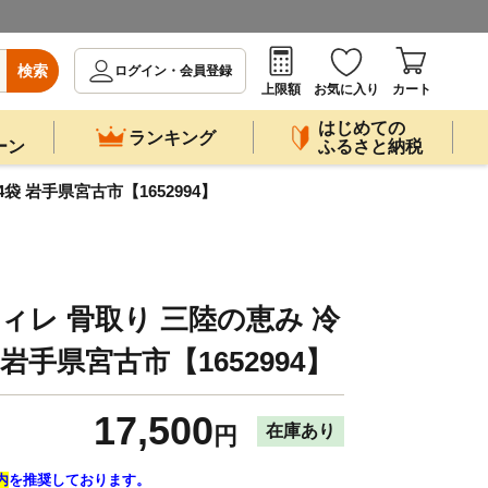
検索
ログイン・会員登録
上限額
お気に入り
カート
はじめての
ランキング
ーン
ふるさと納税
4袋 岩手県宮古市【1652994】
フィレ 骨取り 三陸の恵み 冷
4袋 岩手県宮古市【1652994】
17,500
在庫あり
円
内
を推奨しております。