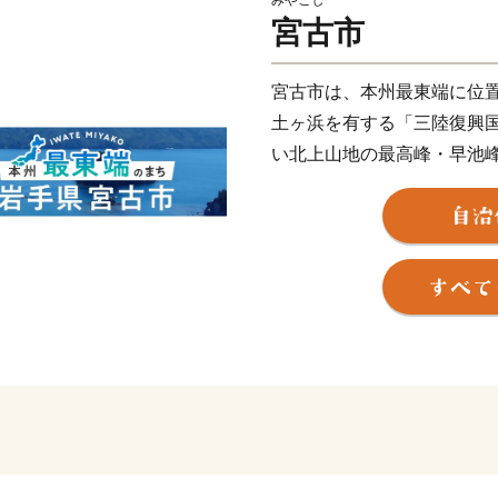
みやこし
宮古市
宮古市は、本州最東端に位
土ヶ浜を有する「三陸復興
い北上山地の最高峰・早池
はじめ、豊かな自然に恵ま
また、当市を含む三陸地域は
として、地球や大地の成り
に認定されています。
平成23年3月11日に発生
の多くの尊い命、貴重な財
ら多大なるご支援をいただ
民一丸となり、復興に向け
宮古市は、必ずや復興いた
----------------------------------------