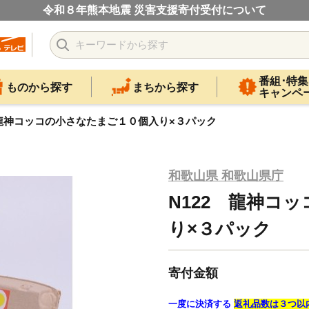
令和８年熊本地震 災害支援寄付受付について
番組･特集
ものから探す
まちから探す
キャンペ
 龍神コッコの小さなたまご１０個入り×３パック
和歌山県 和歌山県庁
N122 龍神コ
り×３パック
寄付金額
一度に決済する
返礼品数は３つ以