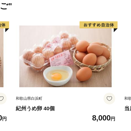
ご"
和歌山県白浜町
和
紀州うめ卵 40個
当
0
8,000
円
円