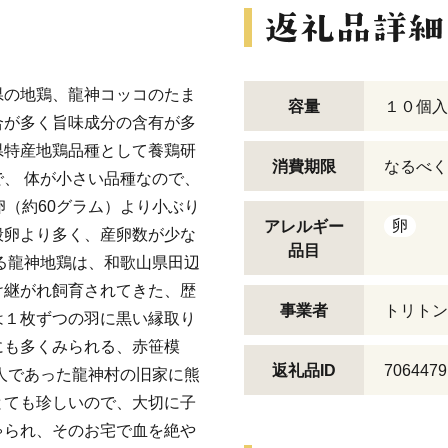
県の地鶏、龍神コッコのたま
容量
１０個入
合が多く旨味成分の含有が多
県特産地鶏品種として養鶏研
消費期限
なるべく
、 体が小さい品種なので、
卵（約60グラム）より小ぶり
卵
アレルギー
般卵より多く、産卵数が少な
品目
る龍神地鶏は、和歌山県田辺
け継がれ飼育されてきた、歴
事業者
トリト
は１枚ずつの羽に黒い縁取り
にも多くみられる、赤笹模
返礼品ID
7064479
人であった龍神村の旧家に熊
とても珍しいので、大切に子
ゃられ、そのお宅で血を絶や