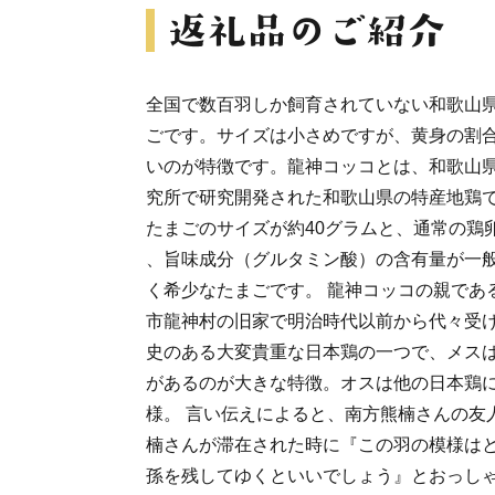
全国で数百羽しか飼育されていない和歌山
ごです。サイズは小さめですが、黄身の割
いのが特徴です。龍神コッコとは、和歌山
究所で研究開発された和歌山県の特産地鶏で
たまごのサイズが約40グラムと、通常の鶏
、旨味成分（グルタミン酸）の含有量が一
く希少なたまごです。 龍神コッコの親であ
市龍神村の旧家で明治時代以前から代々受
史のある大変貴重な日本鶏の一つで、メス
があるのが大きな特徴。オスは他の日本鶏
様。 言い伝えによると、南方熊楠さんの友
楠さんが滞在された時に『この羽の模様は
孫を残してゆくといいでしょう』とおっし