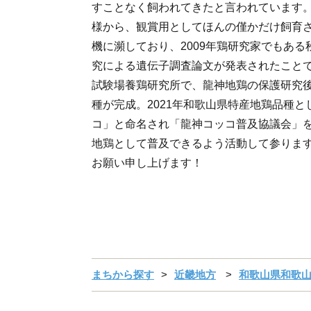
すことなく飼われてきたと言われています。
様から、観賞用としてほんの僅かだけ飼育
機に瀕しており、2009年鶏研究家でもあ
究による遺伝子調査論文が発表されたことで
試験場養鶏研究所で、龍神地鶏の保護研究
種が完成。2021年和歌山県特産地鶏品種
コ」と命名され「龍神コッコ普及協議会」
地鶏として普及できるよう活動して参りま
お願い申し上げます！
まちから探す
近畿地方
和歌山県和歌