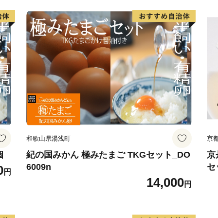
和歌山県湯浅町
京
個
紀の国みかん 極みたまご TKGセット_DO
京
6009n
セ
0
円
送
14,000
円