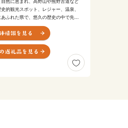
と自然に恵まれ、高野山や熊野古道など
歴史的観光スポット、レジャー、温泉、
にあふれた県で、悠久の歴史の中で先人
、これらに基づく数々の製品、温暖な気
産品、県民の努力が生み出した特産品が
山県優良県産品等から選りすぐった逸品
を感じてください。