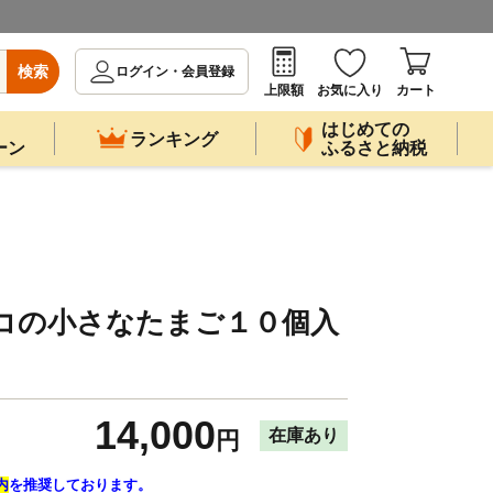
検索
ログイン・会員登録
上限額
お気に入り
カート
はじめての
ランキング
ーン
ふるさと納税
ッコの小さなたまご１０個入
14,000
在庫あり
円
内
を推奨しております。