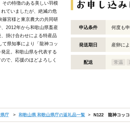
 その特徴のある美しい羽模
されていましたが、絶滅の危
る秋篠宮様と東京農大の共同研
、2012年から和歌山県畜産
申込条件
何度も申
後、掛け合わせによる特産品
として県知事により「龍神コッ
発送期日
産卵によ
を発足。和歌山県を代表する
すので、応援のほどよろしく
配送
常温
山県庁
和歌山県 和歌山県庁の返礼品一覧
N122 龍神コッ