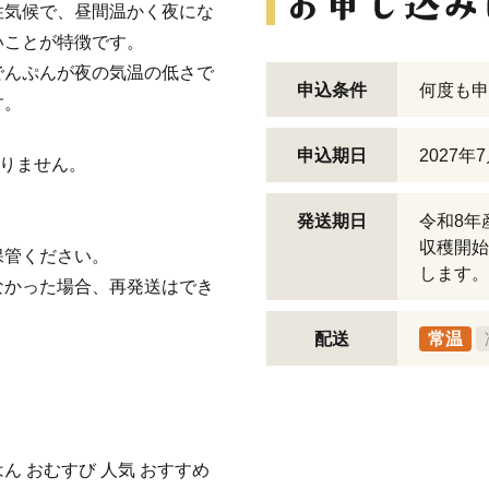
性気候で、昼間温かく夜にな
いことが特徴です。
でんぷんが夜の気温の低さで
申込条件
何度も申
す。
申込期日
2027年
りません。
発送期日
令和8年
収穫開始
保管ください。
します。
なかった場合、再発送はでき
。
配送
常温
ん おむすび 人気 おすすめ