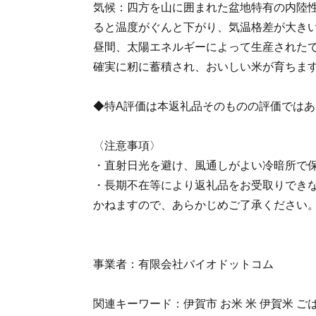
気候：四方を山に囲まれた盆地特有の内陸
ると温度がぐんと下がり、気温格差が大き
昼間、太陽エネルギーによって生産された
確実に籾に蓄積され、おいしい米が育ちま
◆特A評価は本返礼品そのものの評価ではあ
〈注意事項〉
・直射日光を避け、風通しがよい冷暗所で
・長期不在等により返礼品をお受取りでき
かねますので、あらかじめご了承ください
事業者：有限会社バイオドットコム
関連キーワード：伊賀市 お米 米 伊賀米 ごは