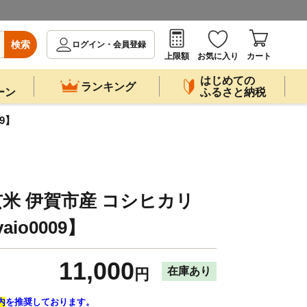
検索
ログイン・会員登録
上限額
お気に入り
カート
はじめての
ランキング
ーン
ふるさと納税
9】
米 伊賀市産 コシヒカリ
aio0009】
11,000
在庫あり
円
内
を推奨しております。