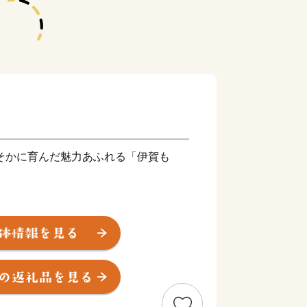
そかに育んだ魅力あふれる「伊賀も
地として、忍者の歴史文化や精神を継
かした観光やまちづくりに取り組んでい
で知られる伊賀上野城のふもとでは、誰
伊賀上野ＮＩＮＪＡフェスタ」が開催さ
た俳聖松尾芭蕉の業績を称える「芭蕉