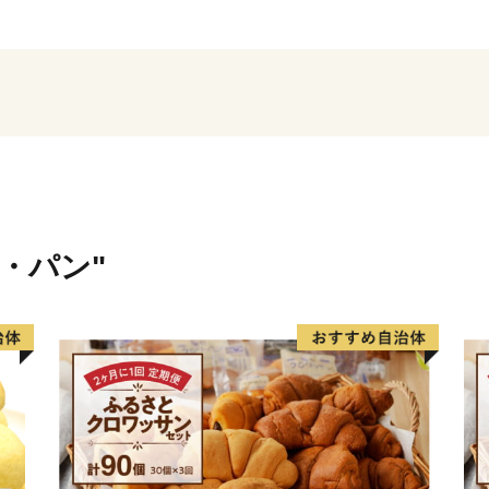
祭」や、ユネスコ無形文化
「上野天神祭」が行われる
です。
伊賀市には、四方を囲む伊
まれた『伊賀米』、伊勢志
少価値の高い”肉の横綱”『
賀焼』など、全国に誇るブ
米・パン"