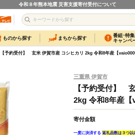
令和８年熊本地震 災害支援寄付受付について
番組･特集
ものから探す
まちから探す
キャンペ
【予約受付】 玄米 伊賀市産 コシヒカリ 2kg 令和8年産【vaio000
三重県 伊賀市
【予約受付】 玄
2kg 令和8年産【v
寄付金額
一度に決済する
返礼品数は３つ以