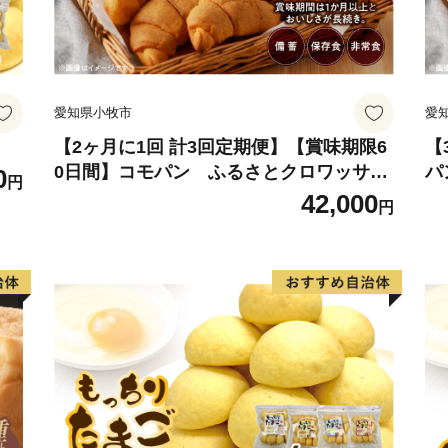
愛知県小牧市
愛
【2ヶ月に1回 計3回定期便】【賞味期限6
【
0日間】コモパン ふるさとクロワッサン
パ
0
円
セット（計90個）／災害用備蓄 保存食 非
0
42,000
円
常食 防災グッズにも
ッ