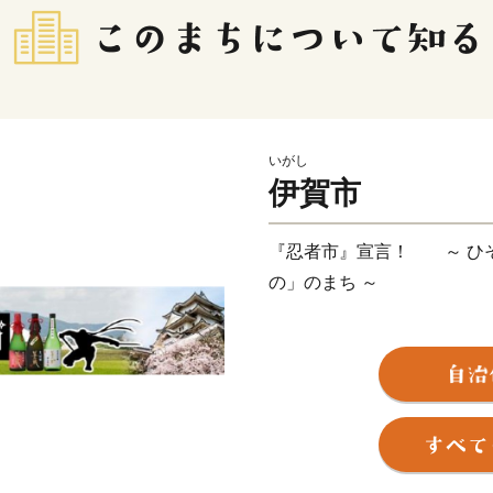
いがし
伊賀市
『忍者市』宣言！ ～ ひ
の」のまち ～
三重県伊賀市は忍者発祥の
承するとともに、忍者を活
ます。日本一、二の高石垣
もが忍者気分を味わえる「
れ、秋にはこの地で生まれ