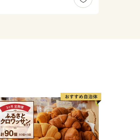
遺産に登録されたダンジリ行事で有名な
など、歴史と文化が香る自然豊かなまち
賀盆地のきれいな水と豊かな土壌に育
摩サミットで用いられた『伊賀酒』、希
伊賀牛』、昔も今も人々を魅了する『伊
ランド品がいっぱいあります！