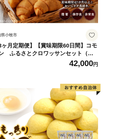
知県小牧市
3ヶ月定期便】【賞味期限60日間】コモ
ン ふるさとクロワッサンセット（計9
個）／災害用備蓄 保存食 非常食 防災グ
42,000
円
ズにも