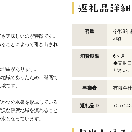
容量
令和8
ても美味しいのが特徴です。
2kg
めることによって引き出され
消費期限
6ヶ月
◆直射日
は理由があります。
ださい。
る地域であったため、湖底で
土壌です。
事業者
有限会社
でかつ分水嶺を形成している
返礼品ID
7057543
肥沃な伊賀地域を流れること
い水となっています。