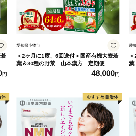
愛知県小牧市
愛
麦若
＜2ヶ月に1度、6回送付＞国産有機大麦若
＜
葉＆30種の野菜 山本漢方 定期便
葉
0
48,000
円
円