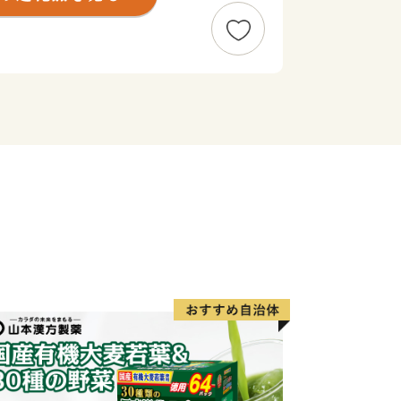
央に位置する、人口約80万人の政令
、南は遠州灘、西は浜名湖、東は天竜川
地です。
精神と起業意識の高い風土によって、オ
った産業が集積する「ものづくりの街」
輩出し、体験できる産業観光施設も年々
市部の調和、温暖な気候、魅力ある食文
地としての人気も高まっています。