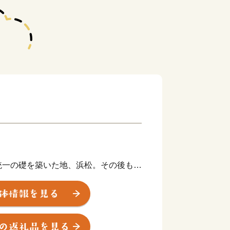
統一の礎を築いた地、浜松。その後も水
が幕府の要職への出世しました。
や技術者、音楽家や芸術家を輩出したほ
業が、浜松から生まれています。