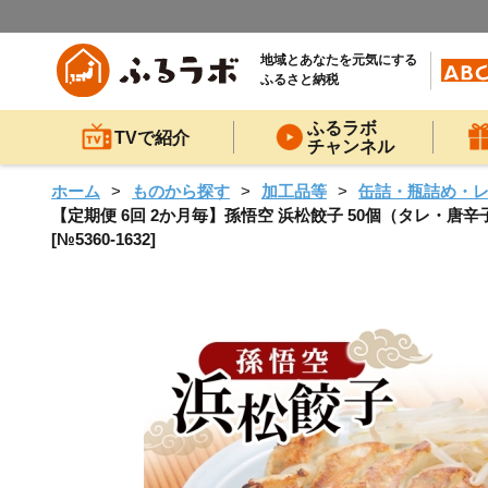
地域とあなたを元気にする
ふるさと納税
ふるラボ
TVで紹介
チャンネル
ホーム
ものから探す
加工品等
缶詰・瓶詰め・
【定期便 6回 2か月毎】孫悟空 浜松餃子 50個（タレ・唐辛子
[№5360-1632]