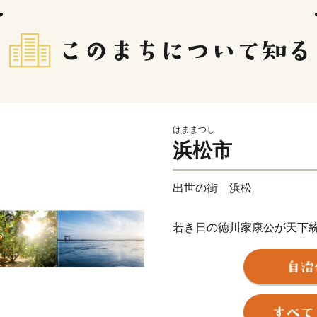
はままつし
浜松市
出世の街 浜松
若き日の徳川家康公が天下
野忠邦など歴代城主の多く
近代では、世界的な研究者
か、世界に名高い多くの企