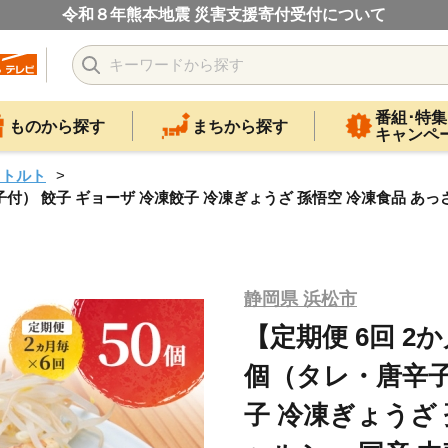
令和８年熊本地震 災害支援寄付受付について
番組･特集
ものから探す
まちから探す
キャンペ
レトルト
付） 餃子 ギョーザ 冷凍餃子 冷凍ぎょうざ 孫悟空 冷凍食品 あっさ
静岡県 浜松市
【定期便 6回 2
個（タレ・唐辛子
子 冷凍ぎょうざ