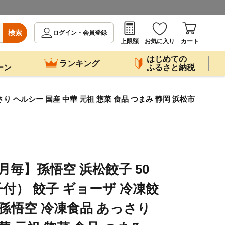
検索
ログイン・会員登録
上限額
お気に入り
カート
はじめての
ランキング
ーン
ふるさと納税
り ヘルシー 国産 中華 元祖 惣菜 食品 つまみ 静岡 浜松市
か月毎】孫悟空 浜松餃子 50
付） 餃子 ギョーザ 冷凍餃
 孫悟空 冷凍食品 あっさり