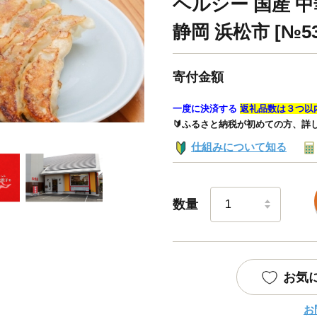
ヘルシー 国産 中
静岡 浜松市 [№536
寄付金額
一度に決済する
返礼品数は３つ以
🔰ふるさと納税が初めての方、詳
仕組みについて知る
数量
お気
お