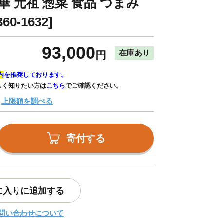
華 元祖 惣菜 食品 つまみ
0-1632]
93,000
在庫あり
円
内
を推奨しております。
しく知りたい方は
こちら
でご確認ください。
上限額を調べる
寄付する
に入りに追加する
問い合わせについて