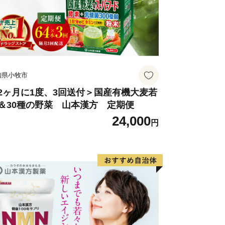
知県小牧市
2ヶ月に1度、3回送付＞国産有機大麦若
＆30種の野菜 山本漢方 定期便
24,000
円