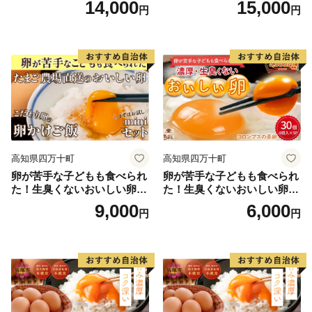
14,000
15,000
円
円
不可
高知県四万十町
高知県四万十町
卵が苦手な子どもも食べられ
卵が苦手な子どもも食べられ
た！生臭くないおいしい卵を
た！生臭くないおいしい卵 6
味わう卵かけご飯ミニセット
個入×5P／Gbn-A03
9,000
6,000
円
円
(卵6個×2P、お米2合×1P、醤
油×1本、塩×1P)【お届け日
指定可能】／Gbn-B20