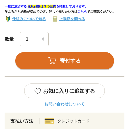
一度に決済する
返礼品数は３つ以内
を推奨しております。
🔰ふるさと納税が初めての方、詳しく知りたい方は
こちら
でご確認ください。
仕組みについて知る
上限額を調べる
数量
寄付する
お気に入りに追加する
お問い合わせについて
支払い方法
クレジットカード