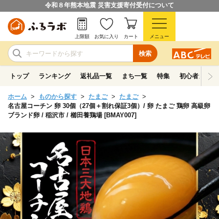
令和８年熊本地震 災害支援寄付受付について
上限額
お気に入り
カート
メニュー
検索
トップ
ランキング
返礼品一覧
まち一覧
特集
初心者ガイド
ホーム
ものから探す
たまご
たまご
名古屋コーチン 卵 30個（27個＋割れ保証3個）/ 卵 たまご 鶏卵 高級卵
ブランド卵 / 稲沢市 / 櫛田養鶏場 [BMAY007]