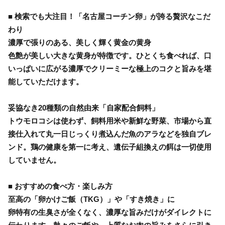
■ 検索でも大注目！「名古屋コーチン卵」が誇る贅沢なこだ
わり
濃厚で張りのある、美しく輝く黄金の黄身
色艶が美しい大きな黄身が特徴です。ひとくち食べれば、口
いっぱいに広がる濃厚でクリーミーな極上のコクと旨みを堪
能していただけます。
妥協なき20種類の自然由来「自家配合飼料」
トウモロコシは使わず、飼料用米や新鮮な野菜、市場から直
接仕入れて丸一日じっくり煮込んだ魚のアラなどを独自ブレ
ンド。鶏の健康を第一に考え、遺伝子組換えの餌は一切使用
していません。
■ おすすめの食べ方・楽しみ方
至高の「卵かけご飯（TKG）」や「すき焼き」に
卵特有の生臭さが全くなく、濃厚な旨みだけがダイレクトに