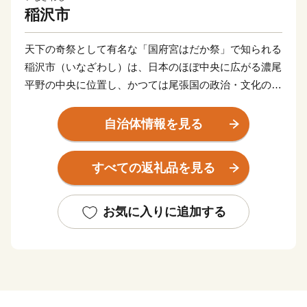
稲沢市
天下の奇祭として有名な「国府宮はだか祭」で知られる
稲沢市（いなざわし）は、日本のほぼ中央に広がる濃尾
平野の中央に位置し、かつては尾張国の政治・文化の中
心地として国府が置かれていた歴史あるまちです。
自治体情報を見る
江戸時代には東海道と中山道を結ぶ美濃路の宿場町とし
てにぎわいました。そのため、市内各地には、かつての
すべての返礼品を見る
稲沢の隆盛を今に伝える史跡や文化財が数多く残されて
います。
市域の西に接する木曽川によって堆積された肥よくな土
お気に入りに追加する
壌と温和な気候を生かし、古くから野菜、植木・苗木等
の産地として発展してきました。
そんな稲沢市は自然環境が豊かであり、桜・あじさい・
イチョウなど四季折々の自然に触れられるほか、名古屋