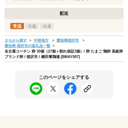
配送
常温
冷蔵
冷凍
まちから探す
中部地方
愛知県稲沢市
愛知県 稲沢市の返礼品一覧
名古屋コーチン 卵 30個（27個＋割れ保証3個）/ 卵 たまご 鶏卵 高級卵
ブランド卵 / 稲沢市 / 櫛田養鶏場 [BMAY007]
このページをシェアする