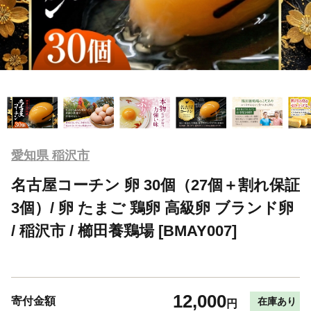
愛知県 稲沢市
名古屋コーチン 卵 30個（27個＋割れ保証
3個）/ 卵 たまご 鶏卵 高級卵 ブランド卵
/ 稲沢市 / 櫛田養鶏場 [BMAY007]
12,000
寄付金額
在庫あり
円