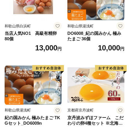
和歌山県白浜町
和歌山県湯浅町
当店人気NO1 高級有精卵
DO6008_紀の国みかん 極み
80個
たまご 36個
13,000
10,000
円
円
和歌山県湯浅町
京都府京丹波町
紀の国みかん 極みたまご TK
京丹波みずほファーム こだ
Gセット_DO6009n
わりの卵4種セット ※北海
道・沖縄・その他離島は配送