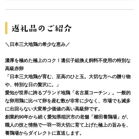
＼日本三大地鶏の希少な恵み／
濃厚を極めた極上のコク！遺伝子組換え飼料不使用の特別な
高級赤卵
「日本三大地鶏が育む、至高のひと玉。大切な方への贈り物
や、特別な日の贅沢に。」
愛知が世界に誇るブランド地鶏「名古屋コーチン」。一般的
な卵用鶏に比べて卵を産む数が非常に少なく、市場でも滅多
に出回らない大変希少価値の高い高級卵です。
創業約90年から続く愛知県稲沢市の老舗「櫛田養鶏場」が、
職人の技と情熱で一羽一羽大切に育て上げた極上の旨みを、
養鶏場からダイレクトに直送します。