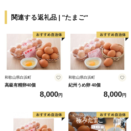
鉄道本線「国府宮駅」やJR東海道本線「稲沢駅」から
名古屋駅まで電車で約10分と通勤通学にも便利な暮ら
関連する返礼品 | "たまご"
しやすいまちです。
また、「子育て・教育は稲沢で！」をキャッチコピー
に、子育て・教育のためのより良い環境づくりを進めて
います。
和歌山県白浜町
和歌山県白浜町
高級有精卵40個
紀州うめ卵 40個
8,000
8,000
円
円