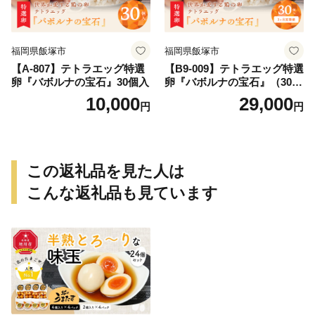
福岡県飯塚市
福岡県飯塚市
【A-807】テトラエッグ特選
【B9-009】テトラエッグ特選
卵『バボルナの宝石』30個入
卵『バボルナの宝石』（30
個/月）【3カ月定期便】
10,000
29,000
円
円
この返礼品を見た人は
こんな返礼品も見ています