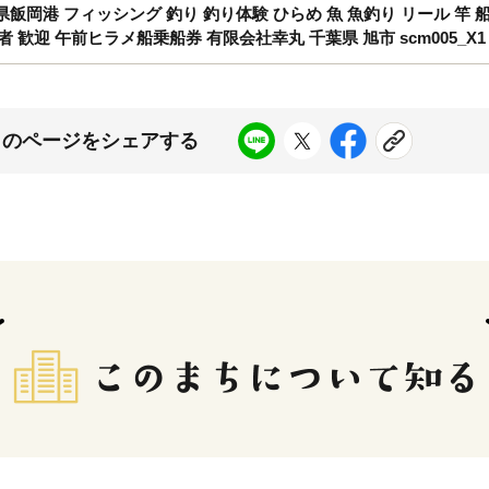
県飯岡港 フィッシング 釣り 釣り体験 ひらめ 魚 魚釣り リール 竿 船
者 歓迎 午前ヒラメ船乗船券 有限会社幸丸 千葉県 旭市 scm005_X1
このページをシェアする