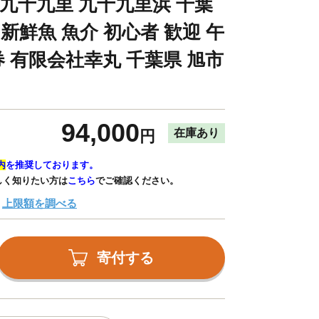
 九十九里 九十九里浜 千葉
 新鮮魚 魚介 初心者 歓迎 午
 有限会社幸丸 千葉県 旭市
94,000
在庫あり
円
内
を推奨しております。
しく知りたい方は
こちら
でご確認ください。
上限額を調べる
寄付する