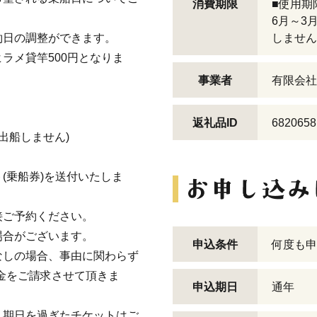
消費期限
■使用期
6月～3
約日の調整ができます。
しません
ラメ貸竿500円となりま
事業者
有限会社
返礼品ID
6820658
出船しません)
(乗船券)を送付いたしま
接ご予約ください。
場合がございます。
申込条件
何度も申
なしの場合、事由に関わらず
金をご請求させて頂きま
申込期日
通年
。期日を過ぎたチケットはご