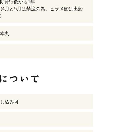
限:発行後から1年
月(4月と5月は禁漁の為、ヒラメ船は出船
)
幸丸
し込み可