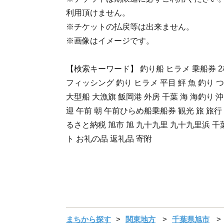
利用頂けません。
※チケットの払戻等は出来ません。
※画像はイメージです。
【検索キーワード】 釣り船 ヒラメ 乗船券 2
フィッシング 釣り ヒラメ 平目 鮃 魚 釣り つ
大型船 大漁旗 飯岡港 外房 千葉 海 海釣り 
迎 午前 朝 午前ひらめ船乗船券 観光 旅 旅行
るさと納税 旭市 旭 九十九里 九十九里浜 千
ト お礼の品 返礼品 寄附
まちから探す
関東地方
千葉県旭市