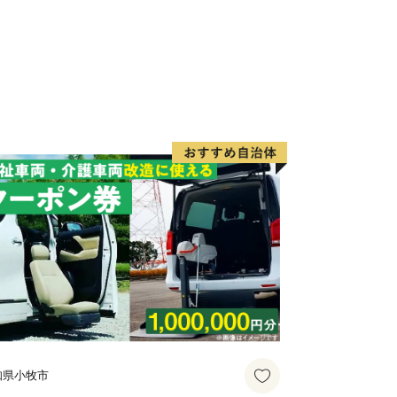
い！
いて
方で寄附をしていただいた方には、旭市
お礼の品をお送りします。
外にお住まいの個人の方に限らせていた
度内の回数制限は現在設けておりませ
知県小牧市
2ヶ月程度かかることがあります。