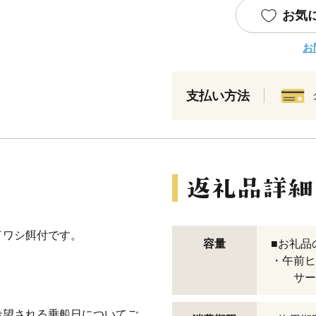
お気
お
支払い方法
イワシ餌付です。
容量
■お礼品
・午前ヒ
サービ
希望される乗船日についてご