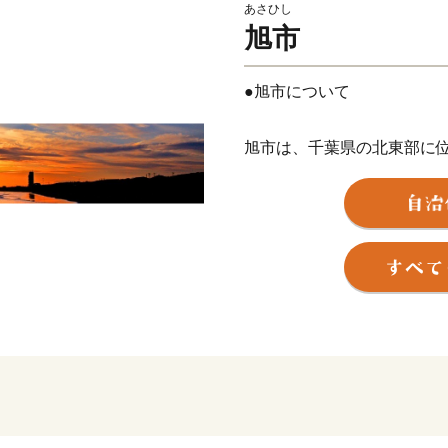
あさひし
旭市
●旭市について
旭市は、千葉県の北東部に
ら約８０Kmほどの場所にあ
南部は美しい弓状の九十九
れる広大な穀倉地帯となだ
ます。
年間平均気温１５℃と温暖
ており、農産物、畜産物と
す。
また、県内でもトップクラ
では、年間を通じて“海の味
そのほか、海や自然を活か