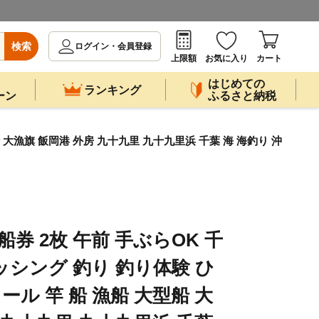
検索
ログイン・会員登録
上限額
お気に入り
カート
はじめての
ランキング
ーン
ふるさと納税
 大漁旗 飯岡港 外房 九十九里 九十九里浜 千葉 海 海釣り 沖
船券 2枚 午前 手ぶらOK 千
ッシング 釣り 釣り体験 ひ
ール 竿 船 漁船 大型船 大