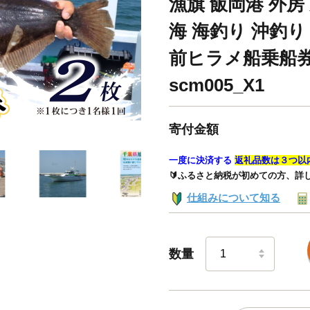
漁旗 飯岡港 外房
海 海釣り 沖釣り
前ヒラメ船乗船券
scm005_X1
寄付金額
一度に決済する
返礼品数は３つ以
🔰ふるさと納税が初めての方、詳
仕組みについて知る
数量