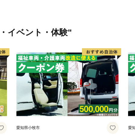
ぜひ、旭市をご堪能くださ
行・イベント・体験"
●旭市ふるさと応援寄附につ
旭市外にお住まいの個人の
のＰＲも兼ねて特産品など
【ご注意】
※特典商品の送付は、旭市
だきます。
※寄附につきましては、年
ん。
愛知県小牧市
愛
※お礼の品のお届けには1～