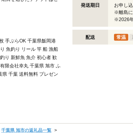
発送期日
お申し
※離島に
※202
配送
常温
枚 手ぶらOK 千葉県飯岡港
り 魚釣り リール 竿 船 漁船
沖釣り 新鮮魚 魚介 初心者 歓
 有限会社幸丸 千葉県 旭市 ふ
葉県 千葉 送料無料 プレゼン
千葉県 旭市の返礼品一覧