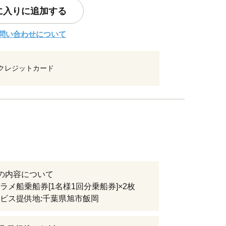
に入りに追加する
問い合わせについて
クレジットカード
の内容について
ラメ船乗船券[1名様1回分乗船券]×2枚
ス提供地:千葉県旭市飯岡