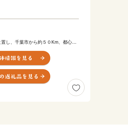
位置し、千葉市から約５０Km、都心か
ります。
里浜に面し、北部には干潟八万石といわ
らかな丘陵地帯の北総台地が広がってい
な気候は、農業はもちろん畜産にも適し
もに全国でも指折りの生産高を誇りま
スの漁獲量を誇る飯岡漁港を有する旭市
”が楽しめます。
した体験イベントも豊富にあります。