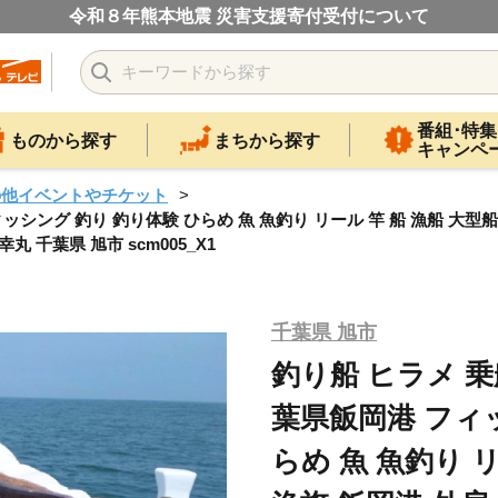
令和８年熊本地震 災害支援寄付受付について
番組･特集
ものから探す
まちから探す
キャンペ
の他イベントやチケット
ッシング 釣り 釣り体験 ひらめ 魚 魚釣り リール 竿 船 漁船 大型船
 千葉県 旭市 scm005_X1
千葉県 旭市
釣り船 ヒラメ 乗
葉県飯岡港 フィ
らめ 魚 魚釣り リ