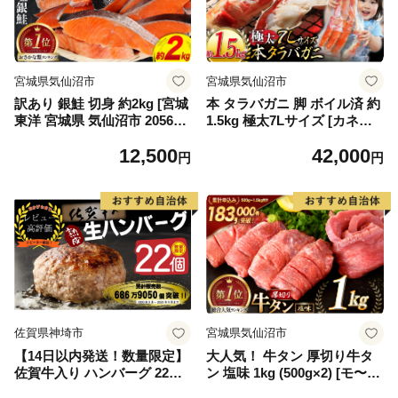
宮城県気仙沼市
宮城県気仙沼市
訳あり 銀鮭 切身 約2kg [宮城
本 タラバガニ 脚 ボイル済 約
東洋 宮城県 気仙沼市 205649
1.5kg 極太7Lサイズ [カネダ
91] 鮭 魚介類 海鮮 訳アリ 規
イ 宮城県 気仙沼市 2056432
12,500
42,000
格外 不揃い さけ サケ 鮭切身
6] カニ かに 蟹 たらばがに た
円
円
シャケ 切り身 冷凍 家庭用 お
らば蟹 タラバ蟹 たらば タラ
かず 弁当 支援 サーモン 銀鮭
バ ボイル
切り身 魚 わけあり
佐賀県神埼市
宮城県気仙沼市
【14日以内発送！数量限定】
大人気！ 牛タン 厚切り牛タ
佐賀牛入り ハンバーグ 22個
ン 塩味 1kg (500g×2) [モ〜ラ
2.6kg(120g×22個)【佐賀牛 黒
ンド 宮城県 気仙沼市 205646