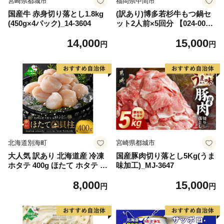
宮崎県都城市
福岡県中間市
国産牛 赤身切り落とし1.8kg
(訳あり)博多若杉牛もつ鍋セ
(450g×4パック)_14-3604
ット2人前×5回分 【024-002
7】
14,000
15,000
円
円
北海道別海町
宮崎県都城市
大人気 訳あり 北海道産 冷凍
国産豚肉切り落とし5Kg(うま
ホタテ 400g ほたて ホタテ 帆
味加工)_MJ-3647
立 貝柱 海鮮 魚介類 刺身 大
8,000
15,000
粒 天然 海鮮 ランキング 大人
円
円
気 人気 おすすめ 訳あり ）