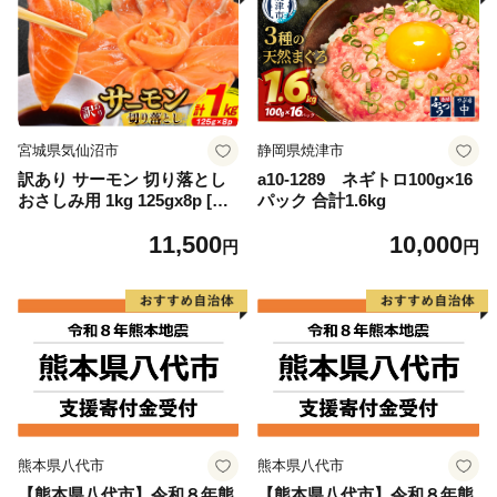
宮城県気仙沼市
静岡県焼津市
訳あり サーモン 切り落とし
a10-1289 ネギトロ100g×16
おさしみ用 1kg 125gx8p [足
パック 合計1.6kg
利本店 宮城県 気仙沼市 2056
11,500
10,000
4313] 魚 魚介類 鮭 お刺し身
円
円
刺し身 刺身 生 生食 個包装
チリ銀鮭 銀鮭 海鮮 海鮮丼 魚
介
熊本県八代市
熊本県八代市
【熊本県八代市】令和８年熊
【熊本県八代市】令和８年熊