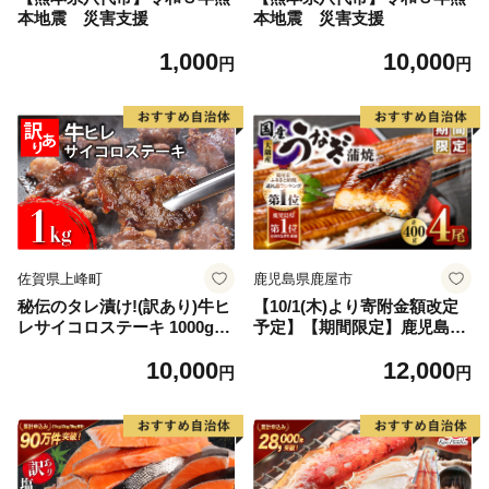
本地震 災害支援
本地震 災害支援
1,000
10,000
円
円
佐賀県上峰町
鹿児島県鹿屋市
秘伝のタレ漬け!(訳あり)牛ヒ
【10/1(木)より寄附金額改定
レサイコロステーキ 1000g
予定】【期間限定】鹿児島県
【B-1098-AS】
大隅産うなぎ蒲焼4尾（400
10,000
12,000
g） KN007-023
円
円