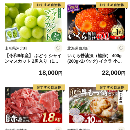
山形県河北町
北海道白糠町
【令和8年産】 ぶどう シャイ
いくら醤油漬（鮭卵） 400g
ンマスカット 2房入り（1房6
(200g×2パック) イクラ 小分
00g前後） 秀品 山形県河北町
け いくら醤油漬 鮭いくら い
18,000
22,000
産【山形eLab】 ka074-023-r
くら醤油漬け 鮭 鮭卵 ikura
円
円
8
醤油いくら 冷凍いくら いく
ら北海道 醤油鮭いくら 人気
大好評品 北海道 白糠町