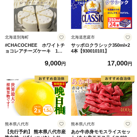
北海道別海町
北海道恵庭市
#CHACOCHEE ホワイトチ
サッポロクラシック350ml×2
ョコレアチーズケーキ 1ホ
4本【930010101】
ール(直径15cm)（北海道,別
9,000
17,000
海町,チーズ,ちーず,チーズケ
円
円
ーキ,ふるさと納税）
熊本県八代市
熊本県八代市
【先行予約】 熊本県八代市産
あか牛赤身モモスライスセッ