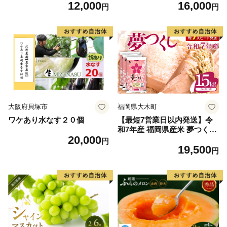
12,000
16,000
毛和牛 ブランド牛 九州 ハン
60] 肉 牛肉 精肉 牛たん 牛タ
円
円
バーグ 牛肉 豚肉 国産 お弁当
ン塩 牛たん塩 冷凍 焼肉 BB
おかず 惣菜 おすすめ 人気】
Q アウトドア バーベキュー
(H083106)
厚切り タン
大阪府貝塚市
福岡県大木町
ワケあり水なす２０個
【最短7営業日以内発送】令
和7年産 福岡県産米 夢つくし
20,000
15kg 精米 ※北海道・沖縄・
円
19,500
離島は配送不可
円