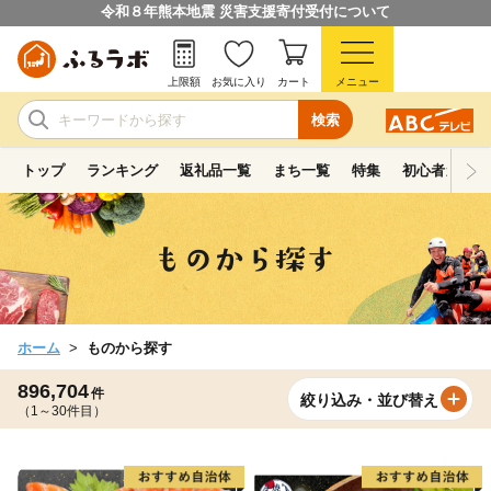
令和８年熊本地震 災害支援寄付受付について
上限額
お気に入り
カート
メニュー
検索
トップ
ランキング
返礼品一覧
まち一覧
特集
初心者ガイド
ホーム
ものから探す
896,704
件
絞り込み・並び替え
（1～30件目）