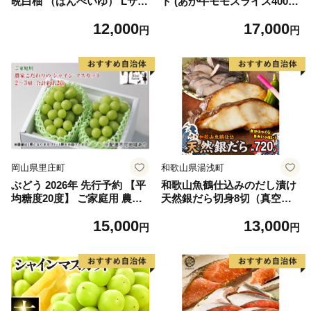
晩白柚 （ばんぺいゆ） Lサイ
ト (あか牛モモスライス400
ズ 2玉 柑橘 みかん 果物 くだ
g、あか牛のたれ200ml付き)
12,000
17,000
もの フルーツ おやつ 特産 熊
円
円
本県 八代市 【2026年12月上
旬より順次発送】
岡山県里庄町
和歌山県湯浅町
ぶどう 2026年 先行予約 【平
和歌山魚鶴仕込みのだし漬け
均糖度20度】 ご家庭用 農家
天然銀だら切身8切（真空パ
こだわりの シャイン マスカ
ック入） 約720g 小分け 独自
15,000
13,000
ット 2～3房 合計約1.2kg ブ
製法 良質な脂 ふっくら 柔ら
円
円
ドウ 葡萄 岡山県産 国産 フル
かい 身質 甘み 旨味 白身魚の
ーツ 果物 【 Nini farm 農家
トロ 梅酒 北海道南産 真こん
直送 】
ぶ だし漬け 煮付け ムニエル
味噌漬け 鍋物 冷凍 湯浅町 送
料無料_G7334