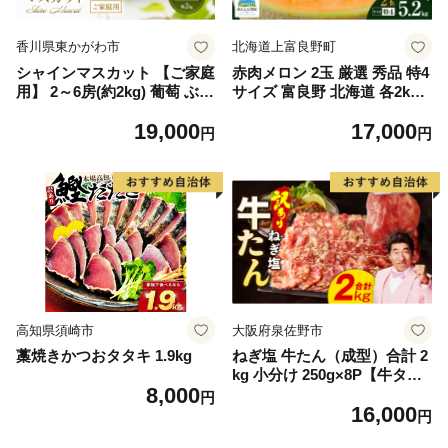
香川県東かがわ市
北海道上富良野町
シャインマスカット 【ご家庭
赤肉メロン 2玉 厳選 秀品 特4
用】 2～6房(約2kg) 葡萄 ぶど
サイズ 富良野 北海道 各2kg
う ブドウ フルーツ 果物 くだ
～2.6kg 2玉 セット ファーム
19,000
17,000
もの 果実 旬の果物 旬のフル
富良野 メロン めろん 果物 く
円
円
ーツ 香川 香川県 東かがわ市
だもの フルーツ デザート 旬
の果物 旬のフルーツ
高知県須崎市
大阪府泉佐野市
藁焼きかつおタタキ 1.9kg
ねぎ塩 牛たん（成型）合計 2
kg 小分け 250g×8P【牛タン
8,000
牛肉 焼肉用 薄切り 訳あり サ
円
16,000
イズ不揃い】
円