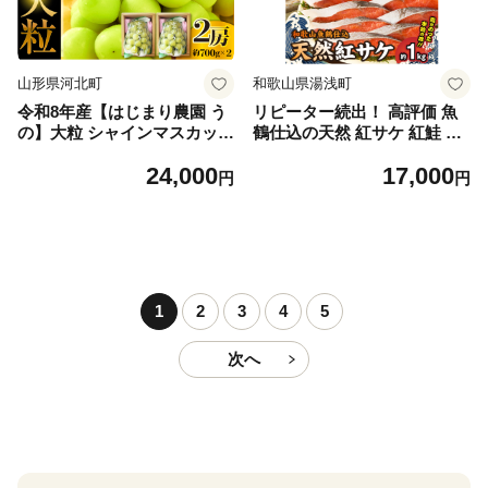
山形県河北町
和歌山県湯浅町
令和8年産【はじまり農園 う
リピーター続出！ 高評価 魚
の】大粒 シャインマスカット
鶴仕込の天然 紅サケ 紅鮭 鮭
２房（約700g×2房） 山形県
サーモン 切身 切り身 約1kg
24,000
17,000
河北町産 【河北町観光物産協
レビュー高評価 小分け 真空
円
円
会】 ka002-004-r8
パック 梅酒 真昆布 使用 だし
まろやか 天然 鮭 魚 海の幸
海鮮 魚介 食品 食べ物 おかず
お弁当 水産加工品 冷凍 グル
メ お取り寄せ 和歌山県 湯浅
町 送料無料_G7317
1
2
3
4
5
次へ