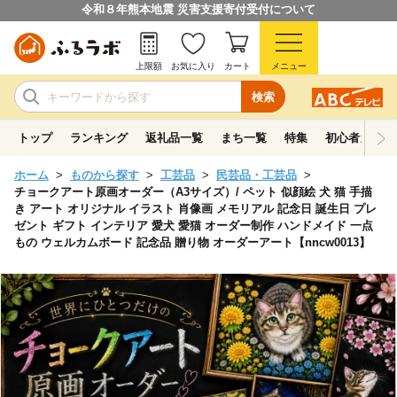
令和８年熊本地震 災害支援寄付受付について
上限額
お気に入り
カート
メニュー
検索
トップ
ランキング
返礼品一覧
まち一覧
特集
初心者ガイド
ホーム
ものから探す
工芸品
民芸品・工芸品
チョークアート原画オーダー（A3サイズ）/ ペット 似顔絵 犬 猫 手描
き アート オリジナル イラスト 肖像画 メモリアル 記念日 誕生日 プレ
ゼント ギフト インテリア 愛犬 愛猫 オーダー制作 ハンドメイド 一点
もの ウェルカムボード 記念品 贈り物 オーダーアート【nncw0013】