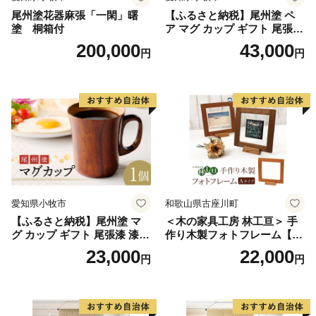
尾州塗花器麻張「一閑」曙
【ふるさと納税】尾州塗 ペ
塗 桐箱付
ア マグ カップ ギフト 尾張漆
漆 漆器 漆器工芸 工芸品 芸術
200,000
43,000
円
円
性 実用性 抗菌性 美味しく安
全な食事 手作り 贈答用 くつ
ろぎ おうち時間 プレゼント
抗ウイルス効果 お取り寄せ
愛知県 小牧市 送料無料
愛知県小牧市
和歌山県古座川町
【ふるさと納税】尾州塗 マ
＜木の家具工房 林工亘＞ 手
グ カップ ギフト 尾張漆 漆
作り木製フォトフレーム【A
漆器 漆器工芸 工芸品 芸術性
タイプ】
23,000
22,000
円
円
実用性 抗菌性 美味しく安全
な食事 手作り 贈答用 くつろ
ぎ おうち時間 プレゼント 抗
ウイルス効果 お取り寄せ 愛
知県 小牧市 送料無料