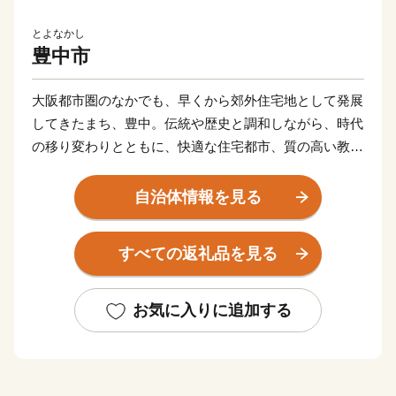
とよなかし
豊中市
大阪都市圏のなかでも、早くから郊外住宅地として発展
してきたまち、豊中。伝統や歴史と調和しながら、時代
の移り変わりとともに、快適な住宅都市、質の高い教育
文化都市として着実な歩みを重ねてきました。
先人が築いた良き伝統を受け継ぎ、豊中市は今、中核市
自治体情報を見る
として新たな時代を拓いています。
わたしたちは、過去から現在、そして未来へとつながる
すべての返礼品を見る
人の絆を大切に、この地を訪れる人々が、そしてこのま
ちに暮らす誰もが輝くまちづくりをめざします。
お気に入りに追加する
御存知ですか？
豊中市は・・・「高校スポーツ発祥の地」 野球、サッ