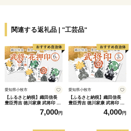
カー、ラグビー、の第1回大会が行われたのは豊中市
（豊中グラウンド）なんです！！ さらに、アメリカン
フットボールも豊中が発祥の地なんです。
関連する返礼品 | "工芸品"
豊中市は・・・「音楽あふれるまち」 毎秋、まちのあ
ちこちがさまざまな音楽イベントであふれます。服部緑
地に本拠地を置く日本センチュリー交響楽団や大阪音楽
大学（庄内幸町）の協力のもと、およそ100イベントが
開催されます。
その他にも豊中市には魅力が盛りだくさんです。
ぜひ、温かい応援を豊中市にお寄せいただきますようお
愛知県小牧市
愛知県小牧市
願い申し上げます。
【ふるさと納税】織田信長
【ふるさと納税】織田信長
豊臣秀吉 徳川家康 武将印 花
豊臣秀吉 徳川家康 武将印 3
押印 6枚 セット イラスト 戦
枚 セット イラスト 戦国 武将
7,000
4,000
円
円
国 武将 小牧山城 墨絵 龍画師
小牧山城 墨絵 龍画師 書道ア
書道アーティスト 池谷公智
ーティスト 池谷公智 渾身の
渾身の一作 作品 雑貨 工芸品
一作 作品 雑貨 工芸品 グッズ
グッズ 愛知県 小牧市 お取り
愛知県 小牧市 お取り寄せ 送