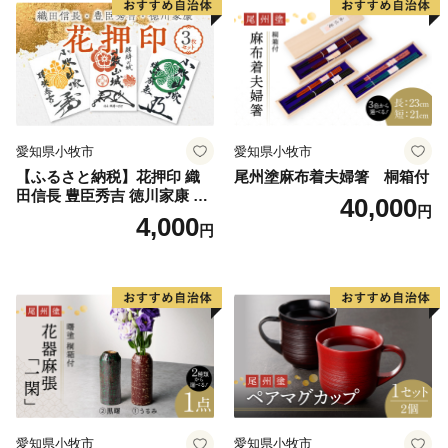
寄せ 送料無料
料無料
愛知県小牧市
愛知県小牧市
【ふるさと納税】花押印 織
尾州塗麻布着夫婦箸 桐箱付
田信長 豊臣秀吉 徳川家康 3
40,000
円
枚 セット 戦国 武将 小牧山城
4,000
円
墨絵 龍画師 書道アーティス
ト 池谷公智 渾身の一作 作品
雑貨 工芸品 グッズ 愛知県 小
牧市 お取り寄せ 送料無料
愛知県小牧市
愛知県小牧市