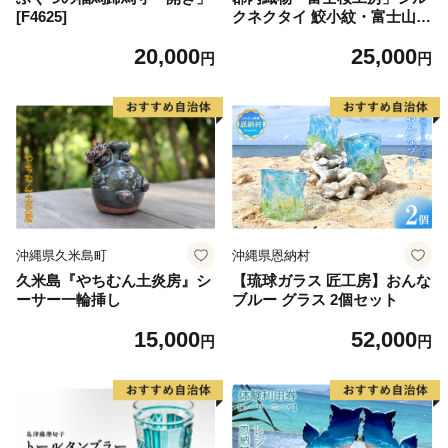
[F4625]
クネクタイ 鮫小紋・富士山
紺
20,000
25,000
円
円
沖縄県久米島町
沖縄県恩納村
久米島『やちむん土炎房』シ
【琉球ガラス 匠工房】おんな
ーサー一輪挿し
ブルー グラス 2個セット
15,000
52,000
円
円