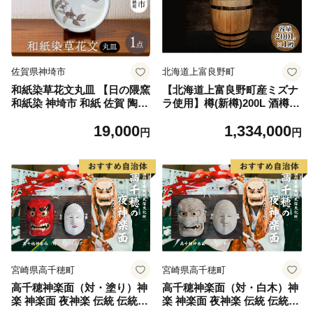
佐賀県神埼市
北海道上富良野町
和紙染草花文丸皿 【日の隈窯
【北海道上富良野町産ミズナ
和紙染 神埼市 和紙 佐賀 陶器
ラ使用】樽(新樽)200L 酒樽
粉引き 鉄絵 草花 窯元 陶芸作
ウィスキー用樽 独特の香り
19,000
1,334,000
家】(H025125)
日本酒 焼酎 ワイン ビール 木
円
円
樽 木樽熟成 まろやか 深み 樽
香 最高級 スモーキー 甘い香
り
宮崎県高千穂町
宮崎県高千穂町
高千穂神楽面（対・塗り）神
高千穂神楽面（対・白木）神
楽 神楽面 夜神楽 伝統 伝統工
楽 神楽面 夜神楽 伝統 伝統工