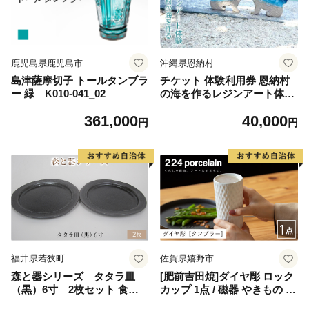
鹿児島県鹿児島市
沖縄県恩納村
島津薩摩切子 トールタンブラ
チケット 体験利用券 恩納村
ー 緑 K010-041_02
の海を作るレジンアート体験
【シーサーのペア】｜レジン
361,000
40,000
アート 雑貨 日用品 人気 おす
円
円
すめ 送料無料 ふるさと 恩納
村 沖縄県
福井県若狭町
佐賀県嬉野市
森と器シリーズ タタラ皿
[肥前吉田焼]ダイヤ彫 ロック
（黒）6寸 2枚セット 食器
カップ 1点 / 磁器 やきもの う
手作り スイーツ 料理 和食 洋
つわ 器 食器 テーブルウェア