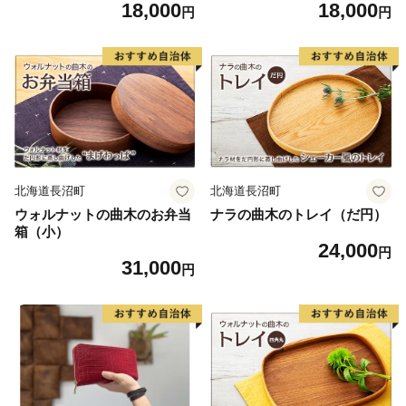
18,000
18,000
食 盛り付け 食卓 シンプル デ
【224】 [NAU096]
円
円
ザイン テーブルコーディネー
ト プレート
北海道長沼町
北海道長沼町
ウォルナットの曲木のお弁当
ナラの曲木のトレイ（だ円）
箱（小）
24,000
円
31,000
円