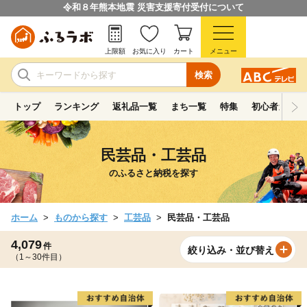
令和８年熊本地震 災害支援寄付受付について
上限額
お気に入り
カート
メニュー
検索
トップ
ランキング
返礼品一覧
まち一覧
特集
初心者ガイド
民芸品・工芸品
のふるさと納税を探す
ホーム
ものから探す
工芸品
民芸品・工芸品
4,079
件
絞り込み・並び替え
（1～30件目）