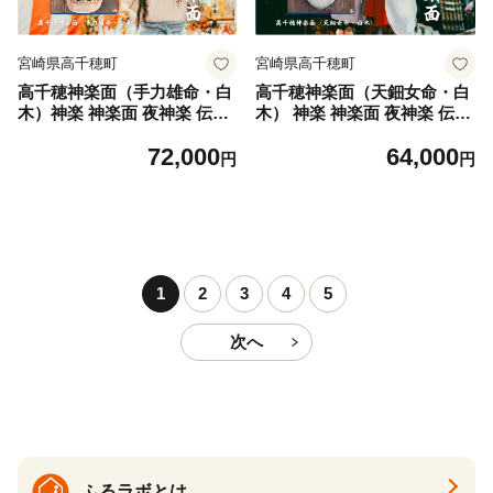
宮崎県高千穂町
宮崎県高千穂町
高千穂神楽面（手力雄命・白
高千穂神楽面（天鈿女命・白
木）神楽 神楽面 夜神楽 伝統
木） 神楽 神楽面 夜神楽 伝統
伝統工芸品 工芸品 民芸品 装
伝統工芸品 工芸品 民芸品 装
72,000
64,000
飾用神楽面 面 お面 仮面 神事
飾用神楽面 面 お面 仮面 神事
円
円
神人和楽 文化財 縁起物 縁起
神人和楽 文化財 縁起物 縁起
お土産 スポーツの神様 天岩
お土産 スポーツの神様 天岩
戸伝説 贈答 贈り物 ギフト お
戸伝説 贈答 贈り物 ギフト お
すすめ 装飾品 飾り インテリ
すすめ 装飾品 飾り インテリ
ア 宮崎県 高千穂町 _Tk014-0
ア 宮崎県 高千穂町 _Tk014-0
14
13
1
2
3
4
5
次へ
ふるラボとは