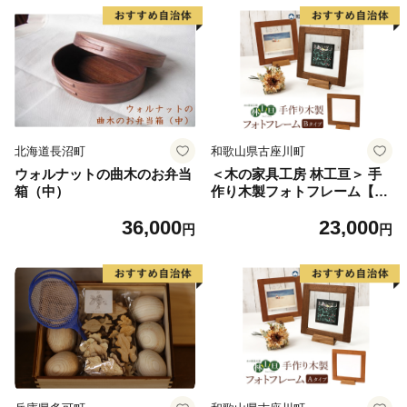
北海道長沼町
和歌山県古座川町
ウォルナットの曲木のお弁当
＜木の家具工房 林工亘＞ 手
箱（中）
作り木製フォトフレーム【B
タイプ】
36,000
23,000
円
円