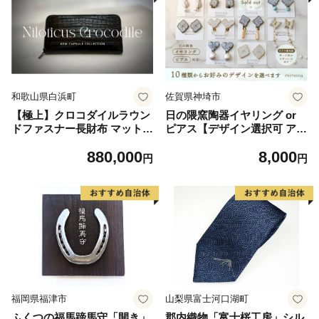
和歌山県白浜町
佐賀県神埼市
【極上】クロコダイルラウン
日の隈窯陶器イヤリング or
ドファスナー長財布 マットB
ピアス【デザイン選択可 アク
LK
セサリー 日の隈窯 佐賀 尾崎
880,000
8,000
焼 陶器 窯元 陶芸作家】(H02
円
円
5127)
福岡県福津市
山梨県富士河口湖町
ふくつの福馬蹄馬守「開き」
郡内織物「富士桜工房」シル