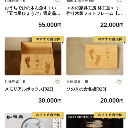
兵庫県多可町
和歌山県古座川町
おうちでひの木ん魚すくい
＜木の家具工房 林工亘＞ 手
「五つ星ひょうご」選定品[9
作り木製フォトフレーム【A
21]
タイプ】
55,000
22,000
円
円
兵庫県多可町
兵庫県多可町
メモリアルボックス[922]
ひのきの命名板[923]
30,000
20,000
円
円